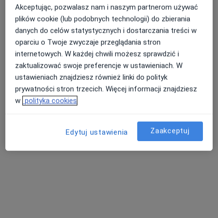
Akceptując, pozwalasz nam i naszym partnerom używać
plików cookie (lub podobnych technologii) do zbierania
danych do celów statystycznych i dostarczania treści w
oparciu o Twoje zwyczaje przeglądania stron
internetowych. W każdej chwili możesz sprawdzić i
zaktualizować swoje preferencje w ustawieniach. W
ustawieniach znajdziesz również linki do polityk
Bezpieczne płatności
prywatności stron trzecich. Więcej informacji znajdziesz
Femimental Specjalistyczne Gabinety
w
polityka cookies
Lekarskie
·
Więcej
Andrologia, Chirurgia, Diabetologia
4002 opinie
Zaakceptuj
Edytuj ustawienia
Poznańska 235, Inowrocław
•
Mapa
Konsultacja ginekologiczna
od 200 zł
Pokaż więcej usług
lek. Andrii Titus
dr n. med. i n. o zdr.
lek. Jolanta