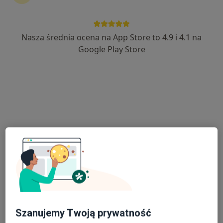
Nasza średnia ocena na App Store to 4.9 i 4.1 na
lek. Katarzyna Zajonz
Google Play Store
·
Więcej
Endokrynolog, Internista
39 opinii
Adres
Online
Laubitza 18, Inowrocław
•
Mapa
NZOZ "ARS MEDICA" Przychodnia Lekarska
Konsultacja endokrynologiczna
Brak ceny
Specjalista nie oferuje umawiania online pod tym adresem.
Poproś o wizytę
Szanujemy Twoją prywatność