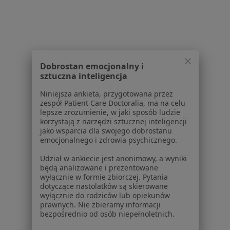
Kontakt
Dla pacjentów
Lekarze
Placówki medyczne
Dobrostan emocjonalny i
Pytania i odpowiedzi
sztuczna inteligencja
Usługi i zabiegi
Choroby
Niniejsza ankieta, przygotowana przez
zespół Patient Care Doctoralia, ma na celu
Pomoc
lepsze zrozumienie, w jaki sposób ludzie
Aplikacje mobilne
korzystają z narzędzi sztucznej inteligencji
Blog dla pacjentów
jako wsparcia dla swojego dobrostanu
emocjonalnego i zdrowia psychicznego.
Dla profesjonalistów
Udział w ankiecie jest anonimowy, a wyniki
będą analizowane i prezentowane
Cennik
wyłącznie w formie zbiorczej. Pytania
Dla lekarzy
dotyczące nastolatków są skierowane
Dla placówek medycznych
wyłącznie do rodziców lub opiekunów
prawnych. Nie zbieramy informacji
Noa Notes
nowość
bezpośrednio od osób niepełnoletnich.
Baza wiedzy