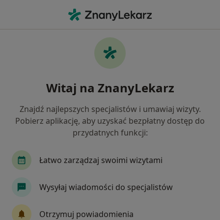
Me
Choroby Przysadki • Inowrocław, kujawsko-pomorskie
Filtry
• 1
Ubezpieczenie
Map
Choroby przysadki specjaliści w
Witaj na ZnanyLekarz
Inowrocławiu
Jak działają wyniki wyszukiwania
Znajdź najlepszych specjalistów i umawiaj wizyty.
Pobierz aplikację, aby uzyskać bezpłatny dostęp do
przydatnych funkcji:
Jakiego specjalisty szukasz?
Endokrynolog
Chirurg
Ginekolog
Po
Łatwo zarządzaj swoimi wizytami
Wysyłaj wiadomości do specjalistów
Otrzymuj powiadomienia