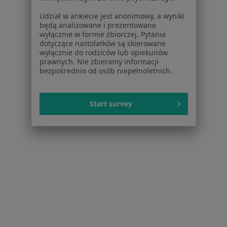
Praca
Rekrutujemy!
Partnerzy
Udział w ankiecie jest anonimowy, a wyniki
będą analizowane i prezentowane
Centrum prasowe
wyłącznie w formie zbiorczej. Pytania
Kontakt
dotyczące nastolatków są skierowane
wyłącznie do rodziców lub opiekunów
Dla pacjentów
prawnych. Nie zbieramy informacji
bezpośrednio od osób niepełnoletnich.
Lekarze
Placówki medyczne
Pytania i odpowiedzi
Start survey
Usługi i zabiegi
Choroby
Pomoc
Aplikacje mobilne
Blog dla pacjentów
Dla profesjonalistów
Cennik
Dla lekarzy
Dla placówek medycznych