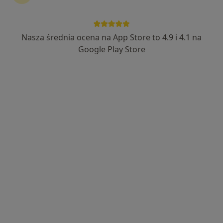
Nasza średnia ocena na App Store to 4.9 i 4.1 na
Google Play Store
Bezpieczne płatności
dr n. med. Maciej Kuśmider
·
Więcej
Lekarz rodzinny, Dietetyk
84 opinie
Adres
Online
Łukasińskiego 15/1, Świdnica
•
Mapa
Centrum Medyczne Wiamed
Konsultacja dietetyczna
250 zł
Specjalista nie oferuje umawiania online pod tym adresem.
Poproś o wizytę