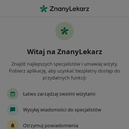
Me
Choroby Przewodu Pokarmowego • świdnica, dolnośląskie
Filtry
• 1
Ubezpieczenie
Map
Choroby przewodu pokarmowego specjaliści
Witaj na ZnanyLekarz
w Świdnicy
Jak działają wyniki wyszukiwania
Znajdź najlepszych specjalistów i umawiaj wizyty.
Pobierz aplikację, aby uzyskać bezpłatny dostęp do
przydatnych funkcji:
Jakiego specjalisty szukasz?
Dietetyk
Chirurg
Internista
Lekarz r
Łatwo zarządzaj swoimi wizytami
Wysyłaj wiadomości do specjalistów
Otrzymuj powiadomienia