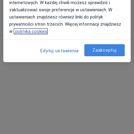
internetowych. W każdej chwili możesz sprawdzić i
Poproś o wizytę
zaktualizować swoje preferencje w ustawieniach. W
ustawieniach znajdziesz również linki do polityk
prywatności stron trzecich. Więcej informacji znajdziesz
w
polityka cookies
Zaakceptuj
Edytuj ustawienia
MKmedic
·
Więcej
Chirurgia, Anestezjologia, Interna
186 opinii
Jodłowa 38, Świdnica
•
Mapa
Konsultacja pediatryczna
100 zł
Pokaż więcej usług