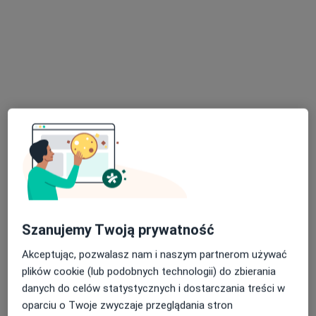
lek. Jakub Orleański
·
Więcej
Proktolog, Chirurg
78 opinii
Adres 1
Adres 2
Szanujemy Twoją prywatność
Jodłowa 38, Świdnica
•
Mapa
MKmedic
Akceptując, pozwalasz nam i naszym partnerom używać
plików cookie (lub podobnych technologii) do zbierania
Konsultacja chirurgiczna
250 zł
danych do celów statystycznych i dostarczania treści w
Specjalista nie oferuje umawiania online pod tym adresem.
oparciu o Twoje zwyczaje przeglądania stron