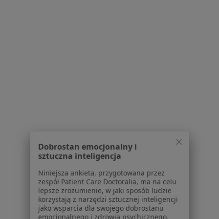
Choroby Przewodu Pokarmowego Specjaliści W Świdnicy
Serwis
Regulamin
Polityka prywatności pacjentów
Polityka prywatności profesjonalistów
Dobrostan emocjonalny i
Polityka prywatności dla profesjonalistów, których
sztuczna inteligencja
dane pozyskaliśmy samodzielnie
Niniejsza ankieta, przygotowana przez
Polityka cookies
zespół Patient Care Doctoralia, ma na celu
Jak działają wyniki wyszukiwania
lepsze zrozumienie, w jaki sposób ludzie
Dostępność
korzystają z narzędzi sztucznej inteligencji
jako wsparcia dla swojego dobrostanu
O nas
emocjonalnego i zdrowia psychicznego.