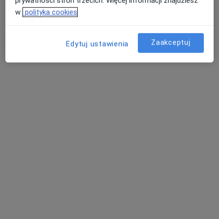
prywatności stron trzecich. Więcej informacji znajdziesz
w
polityka cookies
lek. Aleksandra
lek. Mikołaj Kopka
dr n. med. Piotr Sęk
Kamińska
flebolog
chirurg
Zaakceptuj
Edytuj ustawienia
chirurg
Brak dostępnych specjalistów z wolnymi terminami w tym centrum medycznym.
Pokaż profil
ALLMEDICA
·
Więcej
Pediatria, Interna, Ginekologia