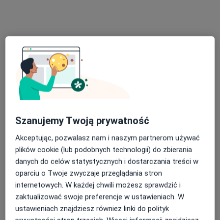
Brak dostępnych specjalistów z wolnymi terminami w tym centrum medycznym.
Pokaż profil
Szanujemy Twoją prywatność
Scanmed S.A
Akceptując, pozwalasz nam i naszym partnerom używać
·
Więcej
plików cookie (lub podobnych technologii) do zbierania
Interna, Ginekologia, Chirurgia
danych do celów statystycznych i dostarczania treści w
1765 opinii
oparciu o Twoje zwyczaje przeglądania stron
Mariańska 5A, Pabianice
•
Mapa
internetowych. W każdej chwili możesz sprawdzić i
Konsultacja stomatologiczna
100 zł
zaktualizować swoje preferencje w ustawieniach. W
ustawieniach znajdziesz również linki do polityk
Pokaż więcej usług