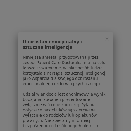
Cukrzyca w Pabianicach
Niewydolność serca w Pabianicach
Miażdżyca w Pabianicach
Choroba wrzodowa w Pabianicach
Dobrostan emocjonalny i
Więcej (15)
sztuczna inteligencja
Więcej w kategorii: Schorzenia w Pabianicach
Niniejsza ankieta, przygotowana przez
zespół Patient Care Doctoralia, ma na celu
lepsze zrozumienie, w jaki sposób ludzie
Strona Główna
Choroby
Choroby Laryngologiczne
Zmień 
korzystają z narzędzi sztucznej inteligencji
Pabianice
Zmień miasto
jako wsparcia dla swojego dobrostanu
emocjonalnego i zdrowia psychicznego.
Udział w ankiecie jest anonimowy, a wyniki
będą analizowane i prezentowane
wyłącznie w formie zbiorczej. Pytania
dotyczące nastolatków są skierowane
wyłącznie do rodziców lub opiekunów
Serwis
prawnych. Nie zbieramy informacji
bezpośrednio od osób niepełnoletnich.