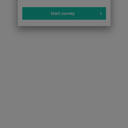
Regulamin
Polityka prywatności pacjentów
Start survey
Polityka prywatności profesjonalistów
Polityka prywatności dla profesjonalistów, których
dane pozyskaliśmy samodzielnie
Polityka cookies
Jak działają wyniki wyszukiwania
Dostępność
O nas
Praca
Rekrutujemy!
Partnerzy
Centrum prasowe
Kontakt
Dla pacjentów
Lekarze
Placówki medyczne
Pytania i odpowiedzi
Usługi i zabiegi