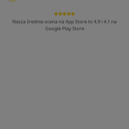
Nasza średnia ocena na App Store to 4.9 i 4.1 na
dr Oksana Żukowicz
Google Play Store
W trakcie specjalizacji (Laryngolog), W trakcie specjalizacji
·
Więcej
(Internista)
202 opinie
Rzgowska 219, Łódź
•
Mapa
Multi Clinic Centrum Medyczne Chojny
Konsultacja laryngologiczna
220 zł
Specjalista nie oferuje umawiania online pod tym adresem.
Poproś o wizytę