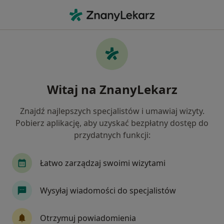
Me
Choroby Laryngologiczne • Pabianice, łódzkie
Filtry
• 1
Ubezpieczenie
Map
Choroby laryngologiczne specjaliści w
Witaj na ZnanyLekarz
Pabianicach
Jak działają wyniki wyszukiwania
Znajdź najlepszych specjalistów i umawiaj wizyty.
Pobierz aplikację, aby uzyskać bezpłatny dostęp do
przydatnych funkcji:
Jakiego specjalisty szukasz?
Laryngolog
Internista
Ortopeda
Ped
Łatwo zarządzaj swoimi wizytami
Wysyłaj wiadomości do specjalistów
Otrzymuj powiadomienia