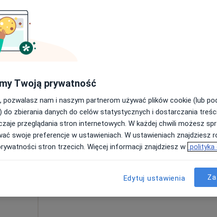
·
iecięcy
Umawianie online nie jest dostępne
Poproś o wizytę
300 zł
my Twoją prywatność
, pozwalasz nam i naszym partnerom używać plików cookie (lub p
) do zbierania danych do celów statystycznych i dostarczania treśc
zaje przeglądania stron internetowych. W każdej chwili możesz spr
lena
Dziś
Jutro
Sob,
Ndz,
wać swoje preferencje w ustawieniach. W ustawieniach znajdziesz ró
6 Sie
7 Sie
8 Sie
9 Sie
prywatności stron trzecich. Więcej informacji znajdziesz w
polityka
·
iecięcy
Umawianie online nie jest dostępne
Za
Edytuj ustawienia
Poproś o wizytę