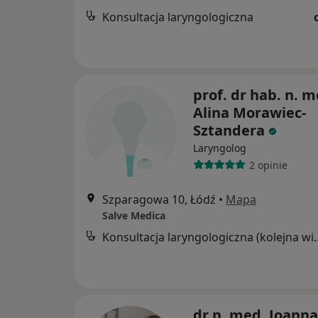
Konsultacja laryngologiczna
prof. dr hab. n. m
Alina Morawiec-
Sztandera
Laryngolog
2 opinie
Szparagowa 10, Łódź
•
Mapa
Salve Medica
Konsultacja laryngol
dr n. med. Joanna