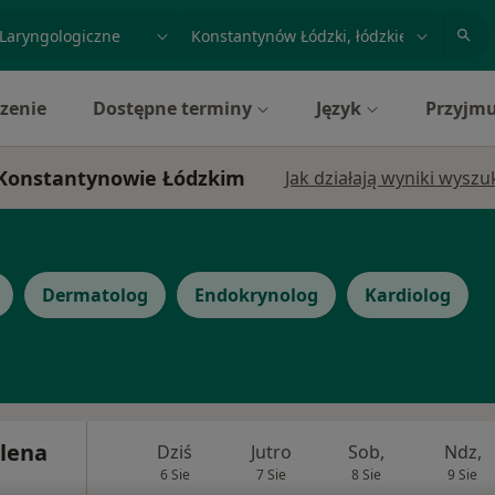
acja, badanie lub nazwisko
miasto lub dzielnica
zenie
Dostępne terminy
Język
Przyjmu
w Konstantynowie Łódzkim
Jak działają wyniki wysz
Dermatolog
Endokrynolog
Kardiolog
lena
Dziś
Jutro
Sob,
Ndz,
6 Sie
7 Sie
8 Sie
9 Sie