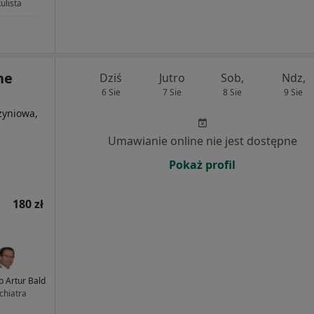
ulista
ne
Dziś
Jutro
Sob,
Ndz,
6 Sie
7 Sie
8 Sie
9 Sie
zyniowa,
Umawianie online nie jest dostępne
Pokaż profil
180 zł
ub Artur Bald
chiatra