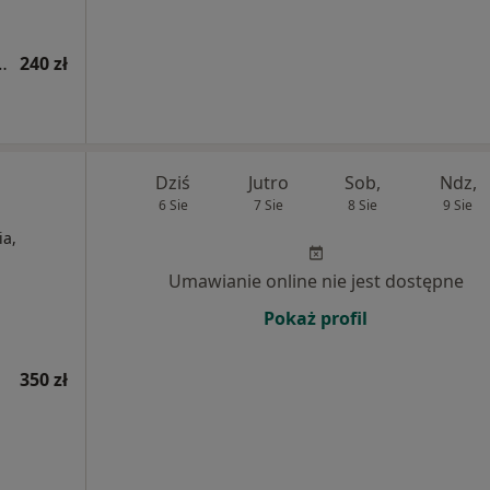
ogiczna (kolejna wizyta)
240 zł
Dziś
Jutro
Sob,
Ndz,
6 Sie
7 Sie
8 Sie
9 Sie
ia,
Umawianie online nie jest dostępne
Pokaż profil
350 zł