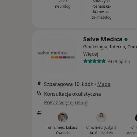
Jasek
Katarzyna
neurolog
Poznańska-
Kurowska
dermatolog
Salve Medica
Ginekologia, Interna, Chir
Więcej
9479 opinii
Szparagowa 10, Łódź
•
Mapa
Konsultacja okulistyczna
Pokaż więcej usług
dr n. med. Łukasz
dr n. med. Justyna
dr 
Cwonda
Kruś - Hadała
Agnie