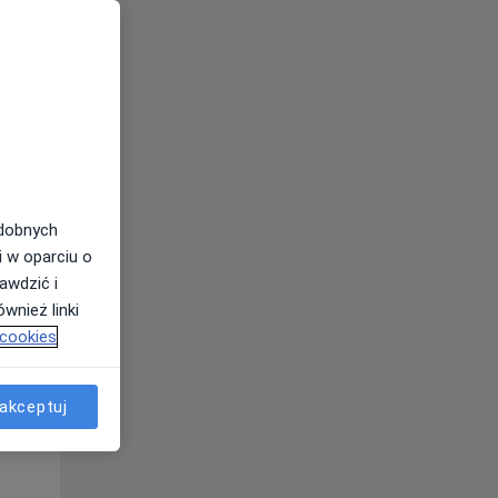
odobnych
i w oparciu o
awdzić i
Pon,
Wt,
Śr,
wnież linki
10 Sie
11 Sie
12 Sie
 cookies
akceptuj