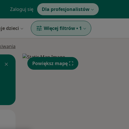
Zaloguj się
Dla profesjonalistów
je dzieci
Więcej filtrów
•
1
ukiwania
Powiększ mapę
Pon,
Wt,
Śr,
10 Sie
11 Sie
12 Sie