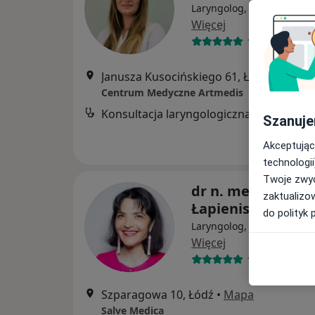
Laryngolog, Laryngolog dz
Więcej
106 opinii
Janusza Kusocińskiego 61, Łódź
•
Mapa
Centrum Medyczne Artmedis
Konsultacja laryngologiczna
Szanuje
Akceptując
technologii
Twoje zwyc
dr n. med. Magda
zaktualizo
Łapienis
do polityk 
Laryngolog, Laryngolog dz
Więcej
1045 opinii
Szparagowa 10, Łódź
•
Mapa
Salve Medica