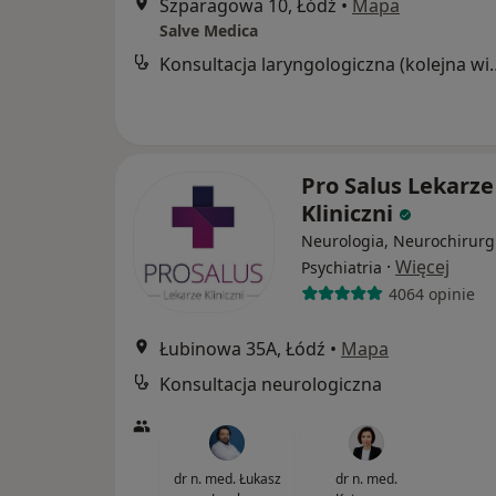
Szparagowa 10, Łódź
•
Mapa
Salve Medica
Konsultacja laryngol
Pro Salus Lekarze
Kliniczni
Neurologia, Neurochirurg
·
Więcej
Psychiatria
4064 opinie
Łubinowa 35A, Łódź
•
Mapa
Konsultacja neurologiczna
dr n. med. Łukasz
dr n. med.