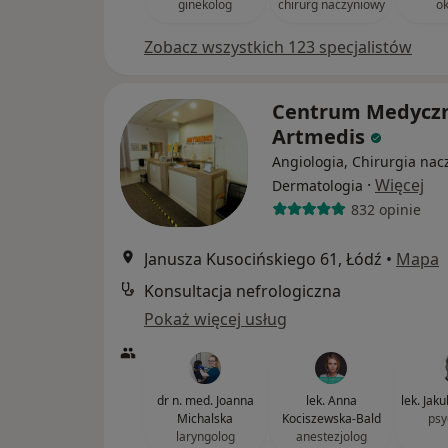
ginekolog
chirurg naczyniowy
ok
Zobacz wszystkich 123 specjalistów
Centrum Medycz
Artmedis
Angiologia, Chirurgia nac
·
Więcej
Dermatologia
832 opinie
Janusza Kusocińskiego 61, Łódź
•
Mapa
Konsultacja nefrologiczna
Pokaż więcej usług
dr n. med. Joanna
lek. Anna
lek. Jak
Michalska
Kociszewska-Bald
psy
laryngolog
anestezjolog