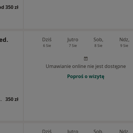
od 350 zł
ed.
Dziś
Jutro
Sob,
Ndz,
6 Sie
7 Sie
8 Sie
9 Sie
Umawianie online nie jest dostępne
Poproś o wizytę
ogiczna (kolejna wizyta)
350 zł
Dziś
Jutro
Sob,
Ndz,