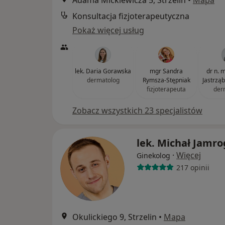
Adama Mickiewicza 5, Strzelin
•
Mapa
Konsultacja fizjoterapeutyczna
Pokaż więcej usług
lek. Daria Gorawska
mgr Sandra
dr n. 
dermatolog
Rymsza-Stępniak
Jastrzą
fizjoterapeuta
der
Zobacz wszystkich 23 specjalistów
lek. Michał Jamr
·
Więcej
Ginekolog
217 opinii
Okulickiego 9, Strzelin
•
Mapa