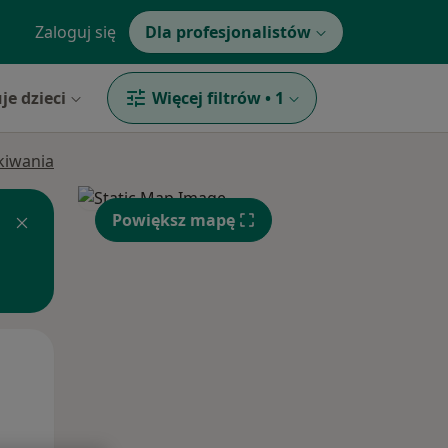
Zaloguj się
Dla profesjonalistów
je dzieci
Więcej filtrów
•
1
ukiwania
Powiększ mapę
Wt,
Śr,
Czw,
11 Sie
12 Sie
13 Sie