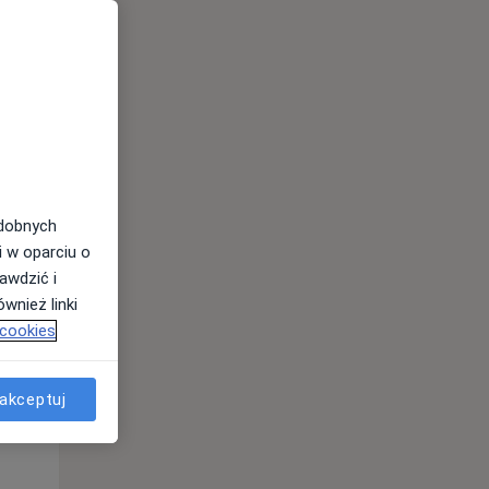
odobnych
i w oparciu o
awdzić i
Wt,
Śr,
Czw,
wnież linki
11 Sie
12 Sie
13 Sie
 cookies
akceptuj