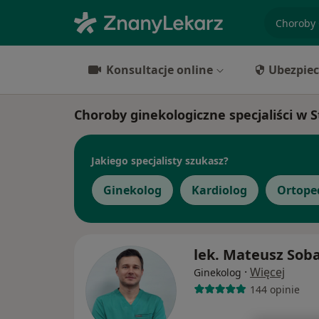
specjaliz
Konsultacje online
Ubezpiec
Choroby ginekologiczne specjaliści w S
Jakiego specjalisty szukasz?
Ginekolog
Kardiolog
Ortope
lek. Mateusz Sob
·
Więcej
Ginekolog
144 opinie