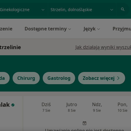
acja, badanie lub nazwisko
miasto lub dzielnica
zenie
Dostępne terminy
Język
Przyjmu
trzelinie
Jak działają wyniki wysz
da
Chirurg
Gastrolog
Zobacz więcej
alak
Dziś
Jutro
Ndz,
Pon,
7 Sie
8 Sie
9 Sie
10 Sie
Umawianie online nie jest dostępne