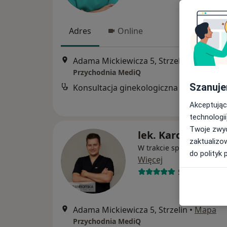
Adres
Online
Adama Mickiewicza 5, Strzelin
•
Mapa
Przychodnia MediQ
Szanuje
Konsultacja ginekologiczna
Akceptując
technologii
Twoje zwyc
lek. Karol Mosna
zaktualizo
W trakcie specjalizacji (Gi
do polityk 
Więcej
53 opinie
Adama Mickiewicza 5, Strzelin
•
Mapa
Przychodnia MediQ