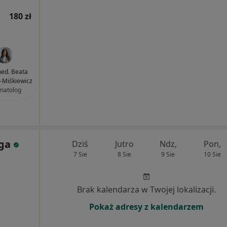
180 zł
med. Beata
b-Miśkiewicz
matolog
oga
Dziś
Jutro
Ndz,
Pon,
7 Sie
8 Sie
9 Sie
10 Sie
Brak kalendarza w Twojej lokalizacji.
Pokaż adresy z kalendarzem