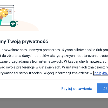
Poproś o wizytę
my Twoją prywatność
260 zł
, pozwalasz nam i naszym partnerom używać plików cookie (lub p
) do zbierania danych do celów statystycznych i dostarczania treśc
zaje przeglądania stron internetowych. W każdej chwili możesz spr
Dziś
Jutro
Ndz,
Pon,
wać swoje preferencje w ustawieniach. W ustawieniach znajdziesz ró
7 Sie
8 Sie
9 Sie
10 Sie
·
nekolog)
prywatności stron trzecich. Więcej informacji znajdziesz w
polityka
Umawianie online nie jest dostępne
Za
Edytuj ustawienia
Poproś o wizytę