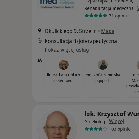
Fizjoterapia, Ortopedia,
·
Rehabilitacja medyczna
71 opinii
Okulickiego 9, Strzelin
•
Mapa
Konsultacja fizjoterapeutyczna
Pokaż więcej usług
lic. Barbara Gołuch
mgr Zofia Zamolska
dr 
fizjoterapeuta
logopeda
Mał
Dmocho
ka
lek. Krzysztof W
·
Więcej
Ginekolog
103 opinie