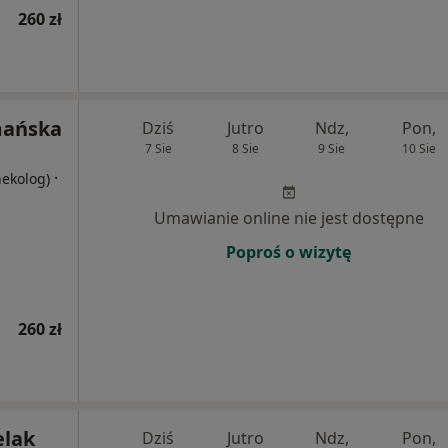
260 zł
mańska
Dziś
Jutro
Ndz,
Pon,
7 Sie
8 Sie
9 Sie
10 Sie
·
nekolog)
Umawianie online nie jest dostępne
Poproś o wizytę
260 zł
elak
Dziś
Jutro
Ndz,
Pon,