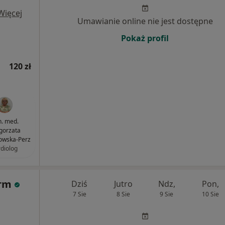
Więcej
Umawianie online nie jest dostępne
Pokaż profil
120 zł
n. med.
gorzata
wska-Perz
rdiolog
urm
Dziś
Jutro
Ndz,
Pon,
7 Sie
8 Sie
9 Sie
10 Sie