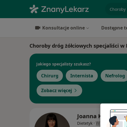
specjaliz
Konsultacje online
Dostępne t
Choroby dróg żółciowych specjaliści 
Jakiego specjalisty szukasz?
Chirurg
Internista
Nefrolog
Zobacz więcej
Joanna Krajnak
·
Więcej
Dietetyk