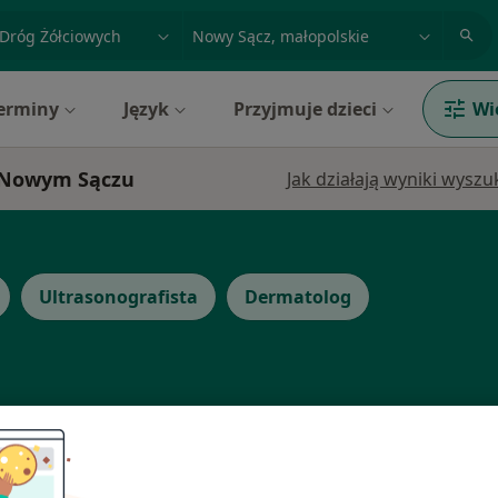
acja, badanie lub nazwisko
miasto lub dzielnica
erminy
Język
Przyjmuje dzieci
Wi
w Nowym Sączu
Jak działają wyniki wysz
Ultrasonografista
Dermatolog
Dziś
Jutro
Pon,
Wt,
8 Sie
9 Sie
10 Sie
11 Sie