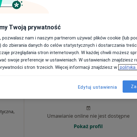
Umawianie online nie jest dostępne
Pokaż numer
my Twoją prywatność
, pozwalasz nam i naszym partnerom używać plików cookie (lub p
) do zbierania danych do celów statystycznych i dostarczania treśc
zaje przeglądania stron internetowych. W każdej chwili możesz spr
wać swoje preferencje w ustawieniach. W ustawieniach znajdziesz ró
prywatności stron trzecich. Więcej informacji znajdziesz w
polityka
290 zł
Za
Edytuj ustawienia
trum
Dziś
Jutro
Pon,
Wt,
ka 44
8 Sie
9 Sie
10 Sie
11 Sie
tyczna,
Umawianie online nie jest dostępne
Pokaż profil