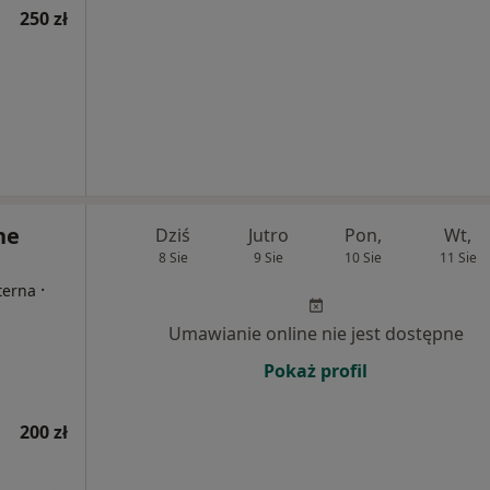
250 zł
ne
Dziś
Jutro
Pon,
Wt,
8 Sie
9 Sie
10 Sie
11 Sie
·
terna
Umawianie online nie jest dostępne
Pokaż profil
200 zł