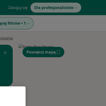
Zaloguj się
Dla profesjonalistów
ęcej filtrów
•
1
ukiwania
Powiększ mapę
Śr,
Czw,
Pt,
12 Sie
13 Sie
14 Sie