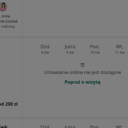
k. Anna
ek-Szostak
z rodzinny
Dziś
Jutro
Pon,
Wt,
8 Sie
9 Sie
10 Sie
11 Sie
Umawianie online nie jest dostępne
Poproś o wizytę
od 200 zł
iek
Dziś
Jutro
Pon,
Wt,