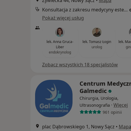
Żywiecka 44, Nowy Sącz
•
Mapa
Konsultacja z zakresu medycyny estetycznej
Pokaż więcej usług
lek. Anna Gruca-
lek. Tomasz Łogin
lek. Ma
Liber
urolog
gin
endokrynolog
Zobacz wszystkich 18 specjalistów
Centrum Medycz
Galmedic
Chirurgia, Urologia,
·
Więcej
Ultrasonografia
961 opinii
plac Dąbrowskiego 1, Nowy Sącz
•
Map