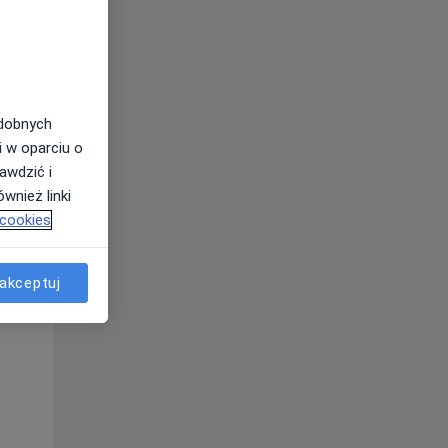
odobnych
i w oparciu o
awdzić i
wnież linki
 cookies
akceptuj
Śr,
Czw,
Pt,
12 Sie
13 Sie
14 Sie