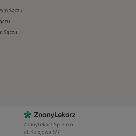
wym Sączu
ączu
m Sączu
 Schorzenia w Nowym Sączu
Kontakt
ZnanyLekarz - Strona główna
ZnanyLekarz Sp. z o.o.
ul. Kolejowa 5/7