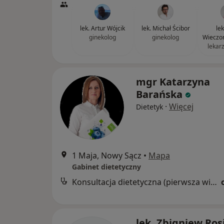
lek. Artur Wójcik
lek. Michał Ścibor
le
ginekolog
ginekolog
Wieczor
lekar
mgr Katarzyna
Barańska
·
Więcej
Dietetyk
1 Maja, Nowy Sącz
•
Mapa
Gabinet dietetyczny
Konsultacja dietetyczna (pierwsza wizyta)
lek. Zbigniew Ros