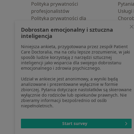
Polityka prywatności
Pytani
profesjonalistów
Usługi 
Polityka prywatności dla
Choro
profesjonalistów, których dane
Pomoc
Dobrostan emocjonalny i sztuczna
pozyskaliśmy samodzielnie
Aplika
inteligencja
Polityka cookies
Blog d
Niniejsza ankieta, przygotowana przez zespół Patient
Jak działają wyniki wyszukiwania
Care Doctoralia, ma na celu lepsze zrozumienie, w jaki
Dostępność
sposób ludzie korzystają z narzędzi sztucznej
O nas
inteligencji jako wsparcia dla swojego dobrostanu
emocjonalnego i zdrowia psychicznego.
Praca
Rekrutujemy!
Partnerzy
Udział w ankiecie jest anonimowy, a wyniki będą
Centrum prasowe
analizowane i prezentowane wyłącznie w formie
zbiorczej. Pytania dotyczące nastolatków są skierowane
Kontakt
wyłącznie do rodziców lub opiekunów prawnych. Nie
zbieramy informacji bezpośrednio od osób
niepełnoletnich.
otwiera się w now
otwiera s
o
Polska
,
Türkiye
,
España
,
Start survey