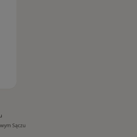
12 Sie
13 Sie
14 Sie
u
Nowym Sączu