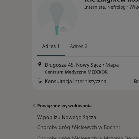
·
Wię
Internista, Nefrolog
Adres 1
Adres 2
Długosza 45, Nowy Sącz
•
Mapa
Centrum Medyczne MEDIKOR
Konsultacja internistyczna
B
Powiązane wyszukiwania
W pobliżu Nowego Sącza
Choroby dróg żółciowych w Bochni
Choroby dróg żółciowych w Mszanie Dolne