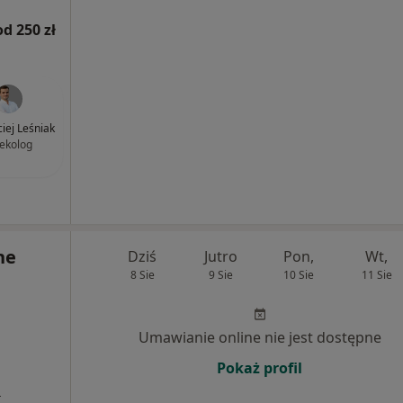
od 250 zł
ciej Leśniak
ekolog
ne
Dziś
Jutro
Pon,
Wt,
8 Sie
9 Sie
10 Sie
11 Sie
Umawianie online nie jest dostępne
Pokaż profil
a