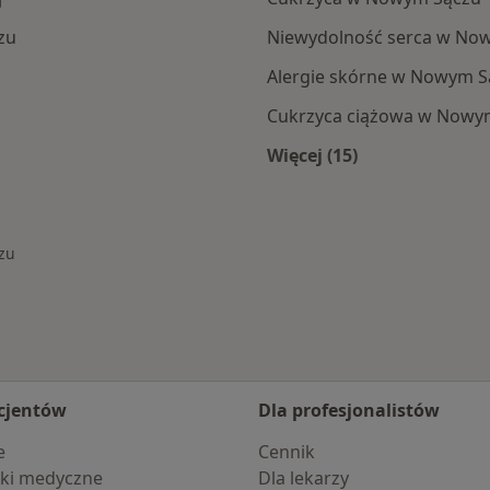
zu
Niewydolność serca w No
Alergie skórne w Nowym S
Cukrzyca ciążowa w Nowy
Więcej (15)
Więcej w kategorii:
zu
cjentów
Dla profesjonalistów
e
Cennik
ki medyczne
Dla lekarzy