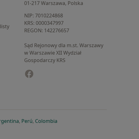
01-217 Warszawa, Polska
NIP: ⁠7010224868
KRS: ⁠0000347997
isty
REGON: ⁠142276657
Sąd Rejonowy dla m.st. Warszawy
w Warszawie XII Wydział
Gospodarczy KRS
Facebook
otwiera się w nowej karcie
cie
owej karcie
ię w nowej karcie
iera się w nowej karcie
otwiera się w nowej karcie
otwiera się w nowej karcie
otwiera się w nowej karcie
rgentina
,
Perú
,
Colombia