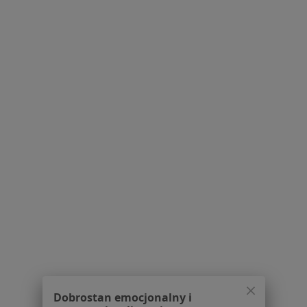
Choroby cywilizacyjne w Piasecznie
Choroby cywilizacyjne w Legionowie
Choroby cywilizacyjne w Wołominie
Choroby cywilizacyjne w Jabłonnej
Więcej (14)
Więcej w kategorii: W pobliżu Pruszkowa
Schorzenia w Pruszkowie
Infekcje dróg rodnych w Pruszkowie
Nadciśnienie w Pruszkowie
Rak szyjki macicy w Pruszkowie
Zaburzenia miesiączkowania w Pruszkowie
Zaburzenia odżywiania w Pruszkowie
Dobrostan emocjonalny i
Więcej (15)