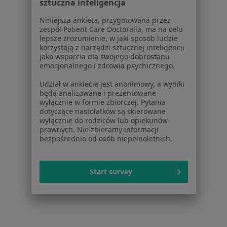
sztuczna inteligencja
Więcej w kategorii: Schorzenia w Pruszkowie
Niniejsza ankieta, przygotowana przez
zespół Patient Care Doctoralia, ma na celu
lepsze zrozumienie, w jaki sposób ludzie
Choroby Cywilizacyjne Specjaliści W Pruszkowie
korzystają z narzędzi sztucznej inteligencji
jako wsparcia dla swojego dobrostanu
emocjonalnego i zdrowia psychicznego.
Udział w ankiecie jest anonimowy, a wyniki
będą analizowane i prezentowane
wyłącznie w formie zbiorczej. Pytania
dotyczące nastolatków są skierowane
Serwis
wyłącznie do rodziców lub opiekunów
prawnych. Nie zbieramy informacji
Regulamin
bezpośrednio od osób niepełnoletnich.
Polityka prywatności pacjentów
Polityka prywatności profesjonalistów
Polityka prywatności dla profesjonalistów, których
Start survey
dane pozyskaliśmy samodzielnie
Polityka cookies
Jak działają wyniki wyszukiwania
Dostępność