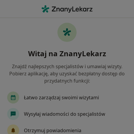
Me
Choroby Cywilizacyjne • Pruszków, mazowieckie
Filtry
• 1
Ubezpieczenie
Map
Choroby cywilizacyjne specjaliści w
Witaj na ZnanyLekarz
Pruszkowie
Jak działają wyniki wyszukiwania
Znajdź najlepszych specjalistów i umawiaj wizyty.
Pobierz aplikację, aby uzyskać bezpłatny dostęp do
przydatnych funkcji:
Jakiego specjalisty szukasz?
Ginekolog
Ortopeda
Fizjoterapeuta
Łatwo zarządzaj swoimi wizytami
Wysyłaj wiadomości do specjalistów
Otrzymuj powiadomienia