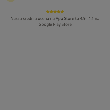
Nasza średnia ocena na App Store to 4.9 i 4.1 na
mgr Franciszek Kielich
Google Play Store
·
Więcej
Fizjoterapeuta
26 opinii
aleja Armii Krajowej 46, Pruszków
•
Mapa
Fizjomer
Konsultacja fizjoterapeutyczna
190 zł
Specjalista nie oferuje umawiania online pod tym adresem.
Poproś o wizytę