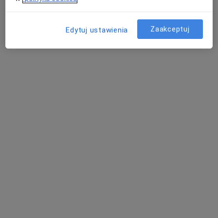
Pokaż profil
Zaakceptuj
Edytuj ustawienia
Fizjomer Centrum Medyczne
·
Więcej
Fizjoterapia, Osteopatia, Ortopedia
365 opinii
aleja Armii Krajowej 46, Pruszków
•
Mapa
Konsultacja fizjoterapeutyczna
190 zł
Pokaż więcej usług