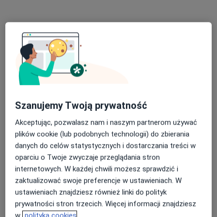
Ka-Medica Piastów
·
Więcej
Ginekologia, Położnictwo, Ginekologia dziecięca
792 opinie
Wybickiego 1 lok. U5, Piastów
•
Mapa
Konsultacja dermatologiczna
250 zł
Szanujemy Twoją prywatność
Pokaż więcej usług
Akceptując, pozwalasz nam i naszym partnerom używać
plików cookie (lub podobnych technologii) do zbierania
danych do celów statystycznych i dostarczania treści w
lek. Katarzyna
lek. Jakub Latusek
lek. Magdalena
oparciu o Twoje zwyczaje przeglądania stron
Pietuch
dermatolog
Hołownia-
internetowych. W każdej chwili możesz sprawdzić i
ginekolog
Broniatowska
ginekolog
zaktualizować swoje preferencje w ustawieniach. W
ustawieniach znajdziesz również linki do polityk
Zobacz wszystkich 14 specjalistów
prywatności stron trzecich. Więcej informacji znajdziesz
Brak dostępnych specjalistów z wolnymi terminami w tym centrum medycznym.
w
polityka cookies