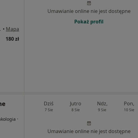
Umawianie online nie jest dostępne
Pokaż profil
), Piastów
•
Mapa
180 zł
ne
Dziś
Jutro
Ndz,
Pon,
7 Sie
8 Sie
9 Sie
10 Sie
·
nkologia
Umawianie online nie jest dostępne