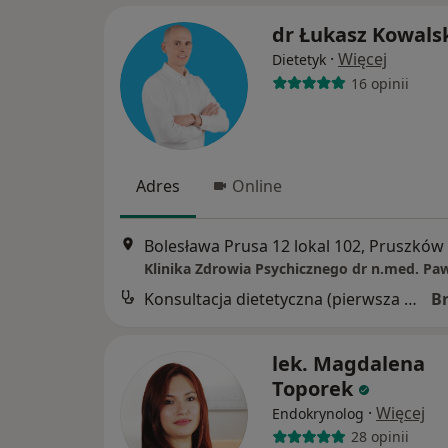
dr Łukasz Kowals
·
Więcej
Dietetyk
16 opinii
Adres
Online
Bolesława Prusa 12 lokal 102, Pruszków
Konsultacja dietetyczna (pierwsza wizyta)
B
lek. Magdalena
Toporek
·
Więcej
Endokrynolog
28 opinii