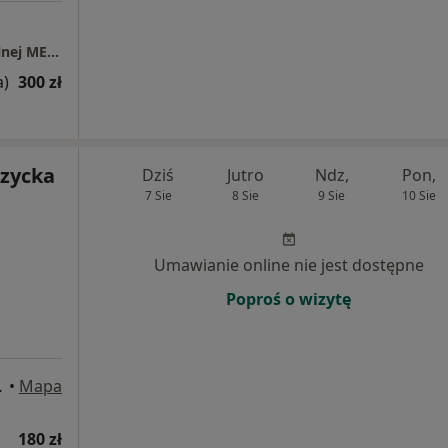
Gabinet fizjoterapii, masażu i terapii naturalnej MEDIFIT
a)
300 zł
czycka
Dziś
Jutro
Ndz,
Pon,
7 Sie
8 Sie
9 Sie
10 Sie
Umawianie online nie jest dostępne
Poproś o wizytę
), Piastów
•
Mapa
180 zł