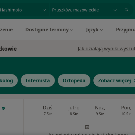
acja, badanie lub nazwisko
miasto lub dzielnica
zenie
Dostępne terminy
Język
Przyjmu
zkowie
Jak działają wyniki wysz
kolog
Internista
Ortopeda
Zobacz więcej
Dziś
Jutro
Ndz,
Pon,
7 Sie
8 Sie
9 Sie
10 Sie
Umawianie online nie jest dostępne