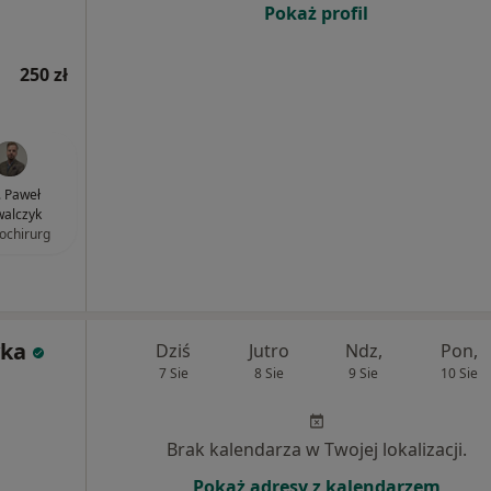
Pokaż profil
250 zł
. Paweł
alczyk
ochirurg
yka
Dziś
Jutro
Ndz,
Pon,
7 Sie
8 Sie
9 Sie
10 Sie
Brak kalendarza w Twojej lokalizacji.
Pokaż adresy z kalendarzem