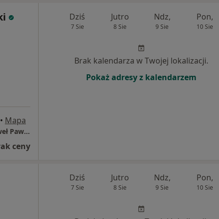
ki
Dziś
Jutro
Ndz,
Pon,
7 Sie
8 Sie
9 Sie
10 Sie
Brak kalendarza w Twojej lokalizacji.
Pokaż adresy z kalendarzem
•
Mapa
Klinika Zdrowia Psychicznego dr n.med. Paweł Pawełczak
rak ceny
Dziś
Jutro
Ndz,
Pon,
7 Sie
8 Sie
9 Sie
10 Sie