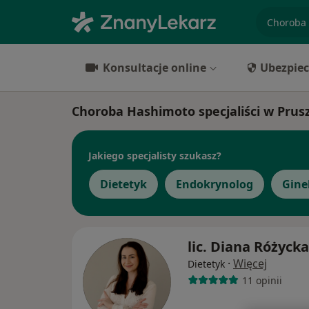
specjaliz
Konsultacje online
Ubezpiec
Choroba Hashimoto specjaliści w Prus
Jakiego specjalisty szukasz?
Dietetyk
Endokrynolog
Gine
lic. Diana Różycka
·
Więcej
Dietetyk
11 opinii