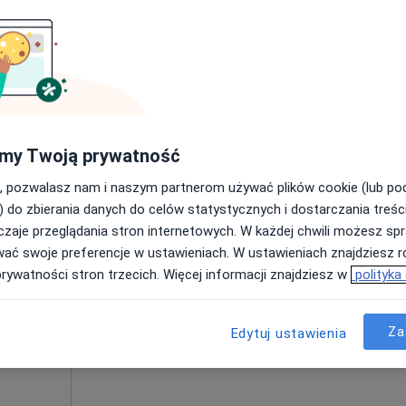
Poproś o wizytę
my Twoją prywatność
250 zł
, pozwalasz nam i naszym partnerom używać plików cookie (lub p
) do zbierania danych do celów statystycznych i dostarczania treśc
zaje przeglądania stron internetowych. W każdej chwili możesz spr
Dziś
Jutro
Ndz,
Pon,
wać swoje preferencje w ustawieniach. W ustawieniach znajdziesz ró
7 Sie
8 Sie
9 Sie
10 Sie
uk
prywatności stron trzecich. Więcej informacji znajdziesz w
polityka
Umawianie online nie jest dostępne
Za
Edytuj ustawienia
Poproś o wizytę