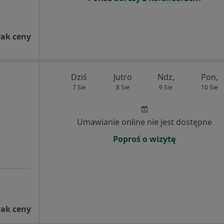
rak ceny
Dziś
Jutro
Ndz,
Pon,
7 Sie
8 Sie
9 Sie
10 Sie
Umawianie online nie jest dostępne
Poproś o wizytę
rak ceny