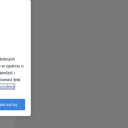
odobnych
i w oparciu o
awdzić i
Wt,
Śr,
Czw,
wnież linki
11 Sie
12 Sie
13 Sie
 cookies
akceptuj