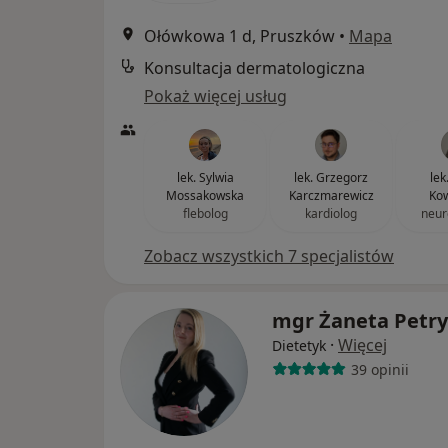
Ołówkowa 1 d, Pruszków
•
Mapa
Konsultacja dermatologiczna
Pokaż więcej usług
lek. Sylwia
lek. Grzegorz
lek
Mossakowska
Karczmarewicz
Kow
flebolog
kardiolog
neur
Zobacz wszystkich 7 specjalistów
mgr Żaneta Petr
·
Więcej
Dietetyk
39 opinii