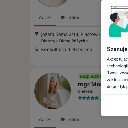
Adres
Online
Józefa Bema 2/14, Piastów
•
Mapa
Dietetyk Diana Różycka
Szanuje
Konsultacja dietetyczna
Akceptując
technologii
Twoje zwyc
Bezpieczne płatności
zaktualizo
mgr Monika Hajd
do polityk 
Dietetyk
235 opinii
Adres
Online