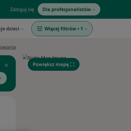
Zaloguj się
Dla profesjonalistów
je dzieci
Więcej filtrów
•
1
ukiwania
Powiększ mapę
Wt,
Śr,
Czw,
11 Sie
12 Sie
13 Sie