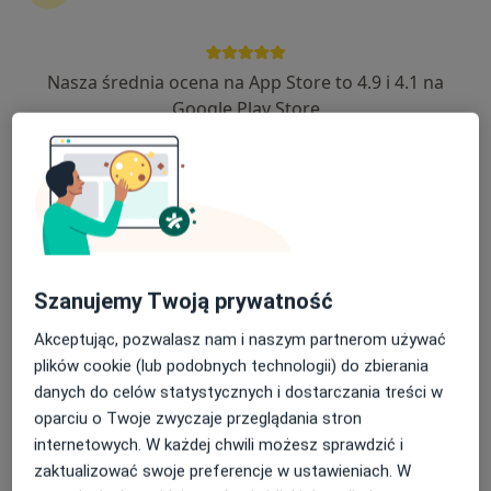
Nasza średnia ocena na App Store to 4.9 i 4.1 na
Maria Przybyła
Google Play Store
·
Więcej
Dietetyk
7 opinii
Adres
Online
Kochanowskiego 4, Łazy
•
Mapa
OmegaMed Łazy, Zawiercie
Szanujemy Twoją prywatność
Konsultacja dietetyczna
180 zł
Akceptując, pozwalasz nam i naszym partnerom używać
Specjalista nie oferuje umawiania online pod tym adresem.
plików cookie (lub podobnych technologii) do zbierania
Poproś o wizytę
danych do celów statystycznych i dostarczania treści w
oparciu o Twoje zwyczaje przeglądania stron
internetowych. W każdej chwili możesz sprawdzić i
zaktualizować swoje preferencje w ustawieniach. W