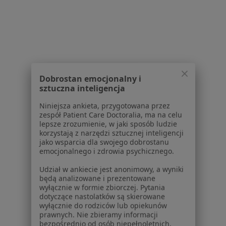
Pytania i odpowiedzi
Usługi i zabiegi
Choroby
Pomoc
Aplikacje mobilne
Blog dla pacjentów
Dobrostan emocjonalny i
Dla profesjonalistów
sztuczna inteligencja
Cennik
Niniejsza ankieta, przygotowana przez
Dla lekarzy
zespół Patient Care Doctoralia, ma na celu
lepsze zrozumienie, w jaki sposób ludzie
Dla placówek medycznych
korzystają z narzędzi sztucznej inteligencji
Noa Notes
nowość
jako wsparcia dla swojego dobrostanu
Baza wiedzy
emocjonalnego i zdrowia psychicznego.
Centrum Pomocy dla Specjalisty
Udział w ankiecie jest anonimowy, a wyniki
będą analizowane i prezentowane
Kontakt
wyłącznie w formie zbiorczej. Pytania
ZnanyLekarz - Strona główna
dotyczące nastolatków są skierowane
wyłącznie do rodziców lub opiekunów
ZnanyLekarz Sp. z o.o.
prawnych. Nie zbieramy informacji
ul. Kolejowa 5/7
bezpośrednio od osób niepełnoletnich.