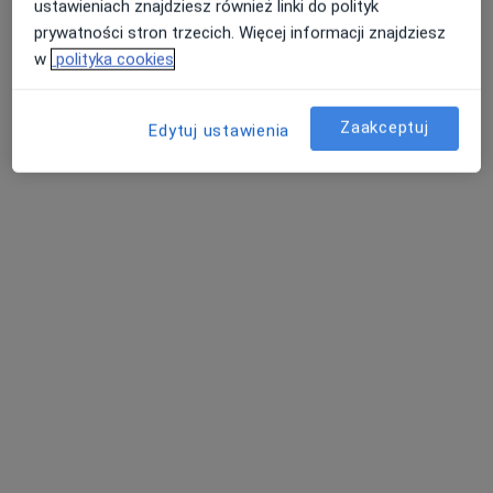
ustawieniach znajdziesz również linki do polityk
prywatności stron trzecich. Więcej informacji znajdziesz
w
polityka cookies
Zaakceptuj
Edytuj ustawienia
lek. Grażyna Kulawik
·
Więcej
Endokrynolog
39 opinii
Kochanowskiego 4, Łazy
•
Mapa
OmegaMed Łazy, Zawiercie
Konsultacja endokrynologiczna
od 240 zł
Specjalista nie oferuje umawiania online pod tym adresem.
Poproś o wizytę