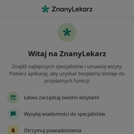
Me
Choroba Hashimoto • Łazy, Śląskie
Filtry
• 1
Mapa
Choroba Hashimoto specjaliści w Łazach
Witaj na ZnanyLekarz
Jak działają wyniki wyszukiwania
Znajdź najlepszych specjalistów i umawiaj wizyty.
Pobierz aplikację, aby uzyskać bezpłatny dostęp do
Jakiego specjalisty szukasz?
przydatnych funkcji:
Endokrynolog
Ginekolog
Internista
Łatwo zarządzaj swoimi wizytami
Wysyłaj wiadomości do specjalistów
Otrzymuj powiadomienia