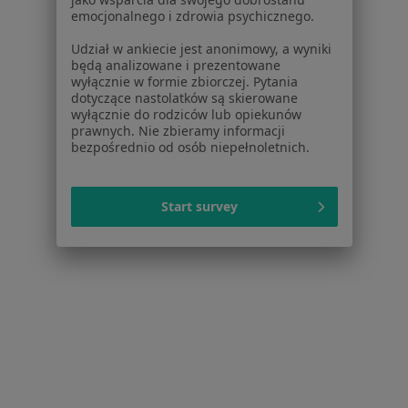
Aplikacje mobilne
emocjonalnego i zdrowia psychicznego.
Blog dla pacjentów
Udział w ankiecie jest anonimowy, a wyniki
Dla profesjonalistów
będą analizowane i prezentowane
wyłącznie w formie zbiorczej. Pytania
Cennik
dotyczące nastolatków są skierowane
wyłącznie do rodziców lub opiekunów
Dla lekarzy
prawnych. Nie zbieramy informacji
Dla placówek medycznych
bezpośrednio od osób niepełnoletnich.
Noa Notes
nowość
Baza wiedzy
Start survey
Centrum Pomocy dla Specjalisty
Kontakt
ZnanyLekarz - Strona główna
ZnanyLekarz Sp. z o.o.
ul. Kolejowa 5/7
01-217 Warszawa, Polska
NIP: ⁠7010224868
KRS: ⁠0000347997