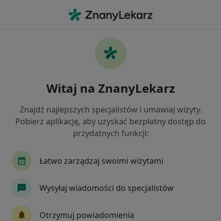
Me
Wady Serca • Łazy, Śląskie
Filtry
• 1
Mapa
Wady serca specjaliści w Łazach
Witaj na ZnanyLekarz
Jak działają wyniki wyszukiwania
Znajdź najlepszych specjalistów i umawiaj wizyty.
Pobierz aplikację, aby uzyskać bezpłatny dostęp do
Jakiego specjalisty szukasz?
przydatnych funkcji:
Kardiolog
Internista
Dermatolog
En
Łatwo zarządzaj swoimi wizytami
Wysyłaj wiadomości do specjalistów
Otrzymuj powiadomienia