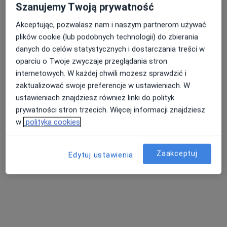
Szanujemy Twoją prywatność
Akceptując, pozwalasz nam i naszym partnerom używać
OmegaMed Łazy, Zawiercie
plików cookie (lub podobnych technologii) do zbierania
·
Więcej
danych do celów statystycznych i dostarczania treści w
Diabetologia, Interna, Endokrynologia
oparciu o Twoje zwyczaje przeglądania stron
668 opinii
internetowych. W każdej chwili możesz sprawdzić i
Kochanowskiego 4, Łazy
•
Mapa
zaktualizować swoje preferencje w ustawieniach. W
Konsultacja stomatologiczna
od 100 zł
ustawieniach znajdziesz również linki do polityk
prywatności stron trzecich. Więcej informacji znajdziesz
Pokaż więcej usług
w
polityka cookies
dr n. med. Maciej
lek. Michał Popek
mgr Anna Kopeć
Zaakceptuj
Edytuj ustawienia
Migacz
ortopeda
fizjoterapeuta
endokrynolog
Zobacz wszystkich 30 specjalistów
Brak dostępnych specjalistów z wolnymi terminami w tym centrum medycznym.