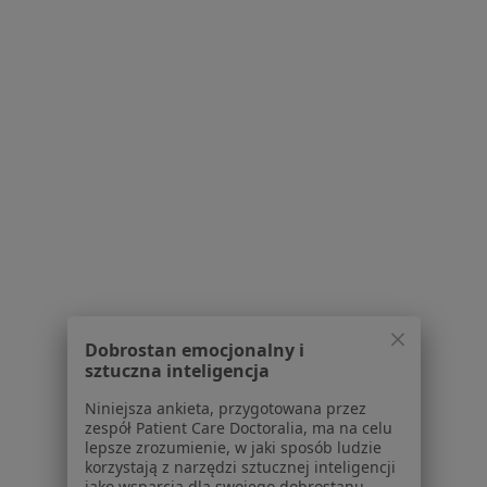
Polityka prywatności dla profesjonalistów, których
dane pozyskaliśmy samodzielnie
Polityka cookies
Jak działają wyniki wyszukiwania
Dostępność
O nas
Praca
Rekrutujemy!
Partnerzy
Centrum prasowe
Kontakt
Dla pacjentów
Lekarze
Dobrostan emocjonalny i
Placówki medyczne
sztuczna inteligencja
Pytania i odpowiedzi
Niniejsza ankieta, przygotowana przez
Usługi i zabiegi
zespół Patient Care Doctoralia, ma na celu
Choroby
lepsze zrozumienie, w jaki sposób ludzie
korzystają z narzędzi sztucznej inteligencji
Pomoc
jako wsparcia dla swojego dobrostanu