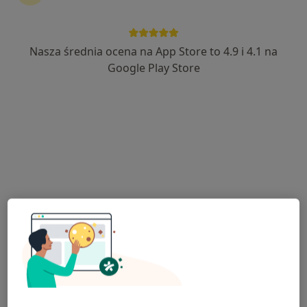
Nasza średnia ocena na App Store to 4.9 i 4.1 na
dr n. med. Patrycja Nowak-Majda
Google Play Store
·
Więcej
Kardiolog
17 opinii
Kochanowskiego 4, Łazy
•
Mapa
OmegaMed Łazy, Zawiercie
Konsultacja kardiologiczna
od 250 zł
Specjalista nie oferuje umawiania online pod tym adresem.
Poproś o wizytę