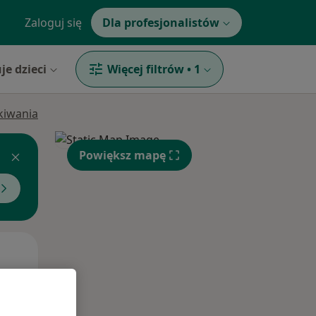
Zaloguj się
Dla profesjonalistów
je dzieci
Więcej filtrów
•
1
ukiwania
Powiększ mapę
Śr,
Czw,
Pt,
12 Sie
13 Sie
14 Sie