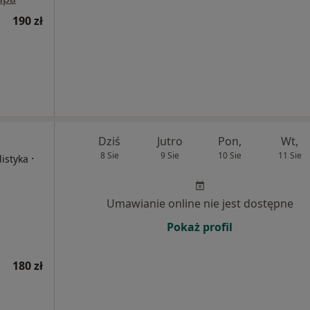
190 zł
Dziś
Jutro
Pon,
Wt,
8 Sie
9 Sie
10 Sie
11 Sie
·
listyka
Umawianie online nie jest dostępne
Pokaż profil
180 zł