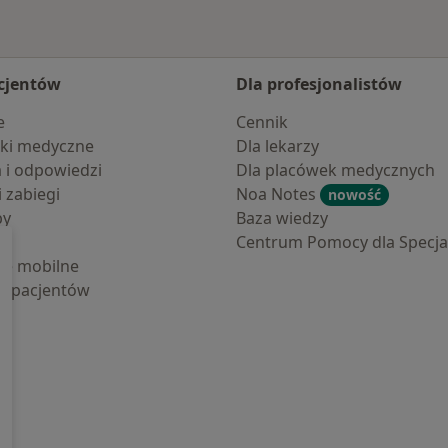
cjentów
Dla profesjonalistów
e
Cennik
ki medyczne
Dla lekarzy
a i odpowiedzi
Dla placówek medycznych
i zabiegi
Noa Notes
nowość
by
Baza wiedzy
Centrum Pomocy dla Specjal
cje mobilne
la pacjentów