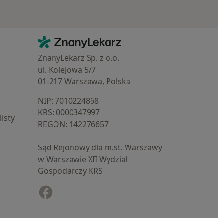
Kontakt
ZnanyLekarz - Strona główna
ZnanyLekarz Sp. z o.o.
ul. Kolejowa 5/7
01-217 Warszawa, Polska
NIP: ⁠7010224868
KRS: ⁠0000347997
isty
REGON: ⁠142276657
Sąd Rejonowy dla m.st. Warszawy
w Warszawie XII Wydział
Gospodarczy KRS
Facebook
otwiera się w nowej karcie