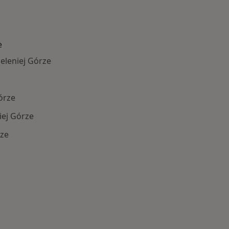
e
eleniej Górze
órze
iej Górze
rze
Schorzenia w Jeleniej Górze