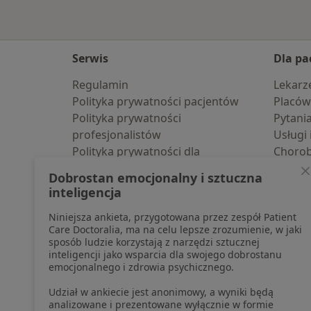
Serwis
Dla pa
Regulamin
Lekarz
Polityka prywatności pacjentów
Placów
Polityka prywatności
Pytani
profesjonalistów
Usługi 
Polityka prywatności dla
Choro
profesjonalistów, których dane
Pomoc
Dobrostan emocjonalny i sztuczna
pozyskaliśmy samodzielnie
Aplika
inteligencja
Polityka cookies
Blog d
Niniejsza ankieta, przygotowana przez zespół Patient
Jak działają wyniki wyszukiwania
Care Doctoralia, ma na celu lepsze zrozumienie, w jaki
Dostępność
sposób ludzie korzystają z narzędzi sztucznej
O nas
inteligencji jako wsparcia dla swojego dobrostanu
emocjonalnego i zdrowia psychicznego.
Praca
Rekrutujemy!
Partnerzy
Udział w ankiecie jest anonimowy, a wyniki będą
Centrum prasowe
analizowane i prezentowane wyłącznie w formie