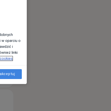
odobnych
i w oparciu o
awdzić i
wnież linki
 cookies
akceptuj
Śr,
Czw,
Pt,
12 Sie
13 Sie
14 Sie