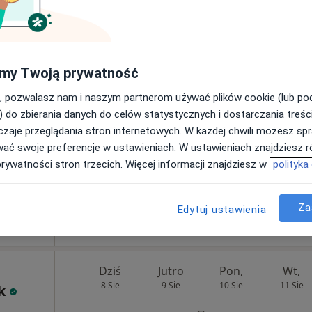
Poproś o wizytę
na
00
my Twoją prywatność
, pozwalasz nam i naszym partnerom używać plików cookie (lub p
) do zbierania danych do celów statystycznych i dostarczania treśc
zaje przeglądania stron internetowych. W każdej chwili możesz spr
wać swoje preferencje w ustawieniach. W ustawieniach znajdziesz ró
prywatności stron trzecich. Więcej informacji znajdziesz w
polityka
Specjalistyczny Gabinet Prywatny Jolanta Zwolan. Przychodnia lekarska Medinap NZOZ "NA LETNIEJ” Jelenia Góra.
Za
Edytuj ustawienia
250 zł
Dziś
Jutro
Pon,
Wt,
8 Sie
9 Sie
10 Sie
11 Sie
k