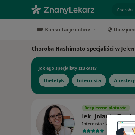
specjaliz
Konsultacje online
Ubezpiec
Choroba Hashimoto specjaliści w Jelen
Jakiego specjalisty szukasz?
Dietetyk
Internista
Anestezj
Bezpieczne płatności
lek. Jolanta Zwol
·
Więcej
Internista
151 opinii