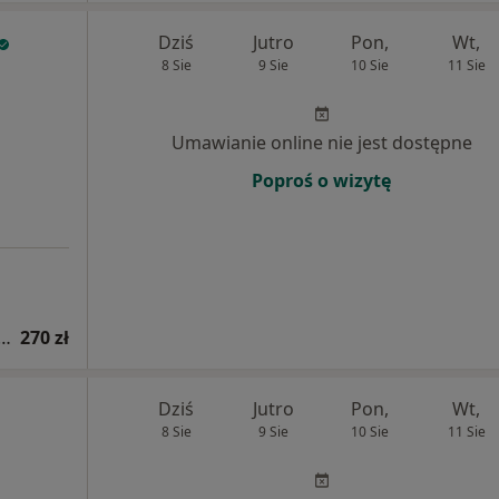
Dziś
Jutro
Pon,
Wt,
8 Sie
9 Sie
10 Sie
11 Sie
Umawianie online nie jest dostępne
Poproś o wizytę
a psychodietetyczna (kolejna wizyta)
270 zł
Dziś
Jutro
Pon,
Wt,
8 Sie
9 Sie
10 Sie
11 Sie