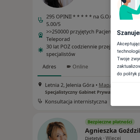
295 OPINII * * * * * na G.O.O.G.L.E - oce
5.00/5
>>250000 przyjętych Pacjentów - >>200
Szanuje
Teleporad
Akceptując
30 lat POZ codziennie przejmując rolę
technologii
specjalistów
Twoje zwyc
Adres
Online
zaktualizo
do polityk 
Letnia 2, Jelenia Góra
•
Mapa
Konsultacja internistyczna
Bezpieczne płatności
Agnieszka Goździ
·
Więcej
Dietetyk