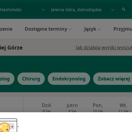
acja, badanie lub nazwisko
miasto lub dzielnica
zenie
Dostępne terminy
Język
Przyjmu
iej Górze
Jak działają wyniki wysz
olog
Chirurg
Endokrynolog
Zobacz więcej
Dziś
Jutro
Pon,
Wt,
8 Sie
9 Sie
10 Sie
11 Sie
an
Umawianie online nie jest dostępne