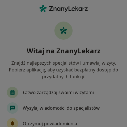
Me
Choroba Alzheimera • Lubliniec, śląskie
Filtry
• 1
Mapa
Choroba Alzheimera specjaliści w Lublińcu
Witaj na ZnanyLekarz
Jak działają wyniki wyszukiwania
Znajdź najlepszych specjalistów i umawiaj wizyty.
Pobierz aplikację, aby uzyskać bezpłatny dostęp do
Jakiego specjalisty szukasz?
przydatnych funkcji:
Psychiatra
Łatwo zarządzaj swoimi wizytami
Wysyłaj wiadomości do specjalistów
Otrzymuj powiadomienia