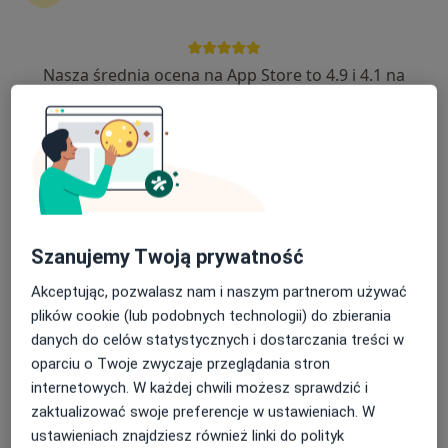
Nasza średnia ocena na App Store to 4.9 i 4.1 na
Bezpieczne płatności
Google Play Store
lek. Anna Zębik-Siwiaszczyk
Psychiatra
13 opinii
Edyty Stein 13, Lubliniec
•
Mapa
Prywatna Specjalistyczna Praktyka Lekarska
Konsultacja psychiatryczna (kolejna wizyta)
250 zł
Szanujemy Twoją prywatność
Specjalista nie oferuje umawiania online pod tym adresem.
Akceptując, pozwalasz nam i naszym partnerom używać
plików cookie (lub podobnych technologii) do zbierania
Poproś o wizytę
danych do celów statystycznych i dostarczania treści w
oparciu o Twoje zwyczaje przeglądania stron
internetowych. W każdej chwili możesz sprawdzić i
zaktualizować swoje preferencje w ustawieniach. W
ustawieniach znajdziesz również linki do polityk