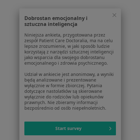
Blog dla pacjentów
Dla profesjonalistów
Dobrostan emocjonalny i
sztuczna inteligencja
Cennik
Dla lekarzy
Niniejsza ankieta, przygotowana przez
zespół Patient Care Doctoralia, ma na celu
Dla placówek medycznych
lepsze zrozumienie, w jaki sposób ludzie
Noa Notes
nowość
korzystają z narzędzi sztucznej inteligencji
Baza wiedzy
jako wsparcia dla swojego dobrostanu
emocjonalnego i zdrowia psychicznego.
Centrum Pomocy dla Specjalisty
Udział w ankiecie jest anonimowy, a wyniki
Kontakt
będą analizowane i prezentowane
ZnanyLekarz - Strona główna
wyłącznie w formie zbiorczej. Pytania
dotyczące nastolatków są skierowane
ZnanyLekarz Sp. z o.o.
wyłącznie do rodziców lub opiekunów
ul. Kolejowa 5/7
prawnych. Nie zbieramy informacji
01-217 Warszawa, Polska
bezpośrednio od osób niepełnoletnich.
NIP: ⁠7010224868
KRS: ⁠0000347997
Start survey
REGON: ⁠142276657