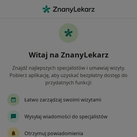
Me
Choroba Alzheimera • Głogów Małopolski, podkarpackie
Filtry
• 1
Mapa
Choroba Alzheimera specjaliści w Głogowie
Witaj na ZnanyLekarz
Małopolskim
Jak działają wyniki wyszukiwania
Znajdź najlepszych specjalistów i umawiaj wizyty.
Pobierz aplikację, aby uzyskać bezpłatny dostęp do
przydatnych funkcji:
Jakiego specjalisty szukasz?
Neurolog
Chirurg
Internista
Kardiol
Łatwo zarządzaj swoimi wizytami
Wysyłaj wiadomości do specjalistów
Otrzymuj powiadomienia