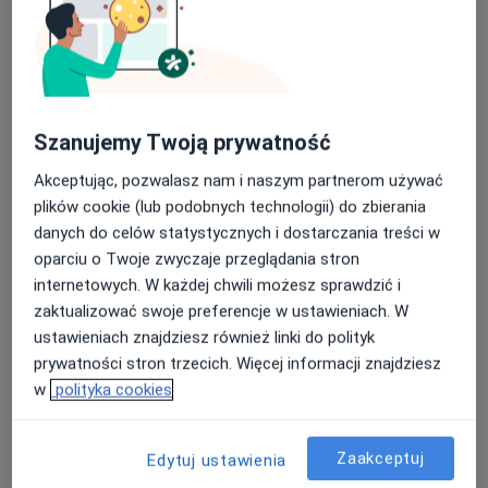
Szanujemy Twoją prywatność
Bezpieczne płatności
Akceptując, pozwalasz nam i naszym partnerom używać
HEALIO Instytut Psychoterapii Justyna
plików cookie (lub podobnych technologii) do zbierania
Rać
danych do celów statystycznych i dostarczania treści w
·
Więcej
Psychologia, Psychologia dziecięca, Psychoterapia
oparciu o Twoje zwyczaje przeglądania stron
1027 opinii
internetowych. W każdej chwili możesz sprawdzić i
zaktualizować swoje preferencje w ustawieniach. W
ul. Lubelska 101/63, Rzeszów
•
Mapa
ustawieniach znajdziesz również linki do polityk
Konsultacja psychologiczna
190 zł
prywatności stron trzecich. Więcej informacji znajdziesz
Pokaż więcej usług
w
polityka cookies
Zaakceptuj
Edytuj ustawienia
mgr Justyna Rać
mgr Katarzyna
mgr Maja Kwaśny