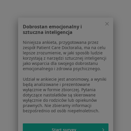
Dostępność
O nas
Praca
Rekrutujemy!
Partnerzy
Dobrostan emocjonalny i
Centrum prasowe
sztuczna inteligencja
Kontakt
Niniejsza ankieta, przygotowana przez
Dla pacjentów
zespół Patient Care Doctoralia, ma na celu
lepsze zrozumienie, w jaki sposób ludzie
Lekarze
korzystają z narzędzi sztucznej inteligencji
jako wsparcia dla swojego dobrostanu
Placówki medyczne
emocjonalnego i zdrowia psychicznego.
Pytania i odpowiedzi
Usługi i zabiegi
Udział w ankiecie jest anonimowy, a wyniki
będą analizowane i prezentowane
Choroby
wyłącznie w formie zbiorczej. Pytania
Pomoc
dotyczące nastolatków są skierowane
Aplikacje mobilne
wyłącznie do rodziców lub opiekunów
prawnych. Nie zbieramy informacji
Blog dla pacjentów
bezpośrednio od osób niepełnoletnich.
Dla profesjonalistów
Cennik
Start survey