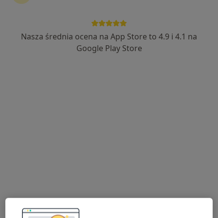
Nasza średnia ocena na App Store to 4.9 i 4.1 na
mgr Justyna Rać
Google Play Store
·
Więcej
Psycholog, Psychoterapeuta certyfikowany
176 opinii
Adres
Online
ul. Lubelska 101/63, Rzeszów
•
Mapa
HEALIO Instytut Psychoterapii Justyna Rać
Konsultacja psychologiczna
250 zł
Specjalista nie oferuje umawiania online pod tym adresem.
Poproś o wizytę