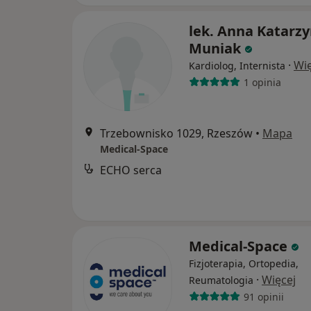
lek. Anna Katarz
Muniak
·
Wię
Kardiolog, Internista
1 opinia
Trzebownisko 1029, Rzeszów
•
Mapa
Medical-Space
ECHO serca
Medical-Space
Fizjoterapia, Ortopedia,
·
Więcej
Reumatologia
91 opinii