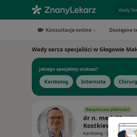
specjaliz
Konsultacje online
Dostępne t
Wady serca specjaliści w Głogowie Ma
Jakiego specjalisty szukasz?
Kardiolog
Internista
Chirur
Bezpieczne płatności
dr n. med. Marcin
Kostkiewicz
·
Więcej
Kardiolog