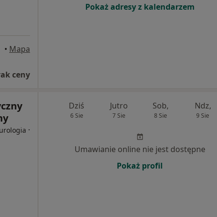
Pokaż adresy z kalendarzem
•
Mapa
rak ceny
yczny
Dziś
Jutro
Sob,
Ndz,
ny
6 Sie
7 Sie
8 Sie
9 Sie
·
urologia
Umawianie online nie jest dostępne
Pokaż profil