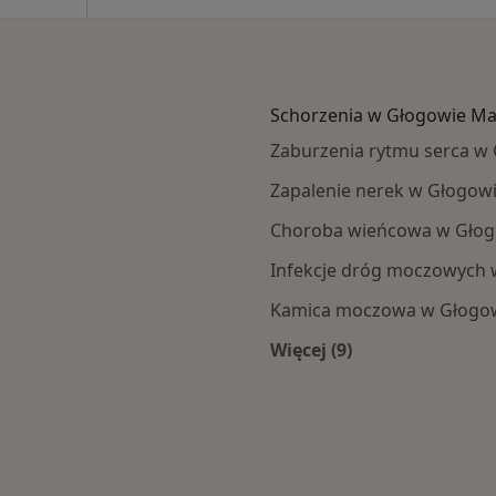
Schorzenia w Głogowie Ma
Zaburzenia rytmu serca w
Zapalenie nerek w Głogow
Choroba wieńcowa w Głog
Infekcje dróg moczowych 
Kamica moczowa w Głogow
Więcej (9)
owa Małopolskiego
Więcej w kategorii: