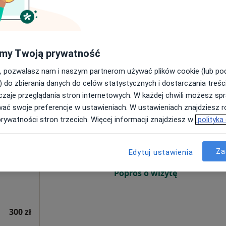
Poproś o wizytę
Mapa
my Twoją prywatność
od 250 zł
, pozwalasz nam i naszym partnerom używać plików cookie (lub p
) do zbierania danych do celów statystycznych i dostarczania treśc
zaje przeglądania stron internetowych. W każdej chwili możesz spr
wać swoje preferencje w ustawieniach. W ustawieniach znajdziesz ró
Dziś
Jutro
Sob,
Ndz,
prywatności stron trzecich. Więcej informacji znajdziesz w
polityka
6 Sie
7 Sie
8 Sie
9 Sie
Za
Edytuj ustawienia
Umawianie online nie jest dostępne
Poproś o wizytę
300 zł