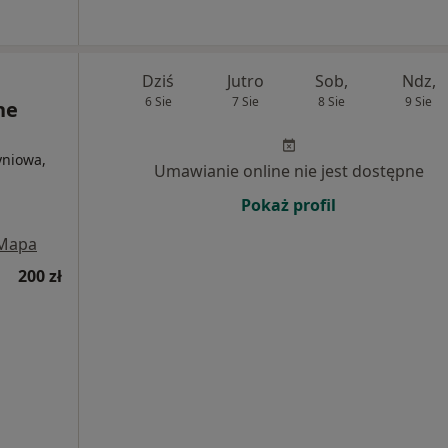
Dziś
Jutro
Sob,
Ndz,
6 Sie
7 Sie
8 Sie
9 Sie
ne
yniowa,
Umawianie online nie jest dostępne
Pokaż profil
Mapa
200 zł