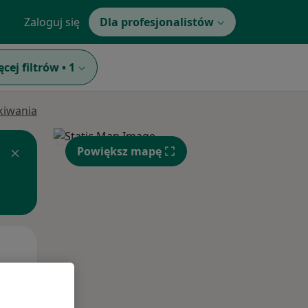
Zaloguj się
Dla profesjonalistów
ęcej filtrów
•
1
ukiwania
Powiększ mapę
Pon,
Wt,
Śr,
10 Sie
11 Sie
12 Sie