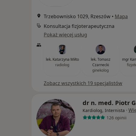
Trzebownisko 1029, Rzeszów
•
Mapa
Konsultacja fizjoterapeutyczna
Pokaż więcej usług
lek. Katarzyna Miłto
lek. Tomasz
mgr Kam
radiolog
Czarnecki
fizjo
ginekolog
Zobacz wszystkich 19 specjalistów
dr n. med. Piotr 
·
Wię
Kardiolog, Internista
126 opinii