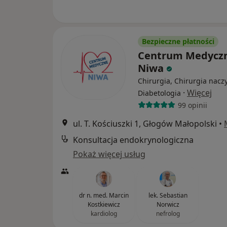
Bezpieczne płatności
Centrum Medycz
Niwa
Chirurgia, Chirurgia nacz
·
Więcej
Diabetologia
99 opinii
ul. T. Kościuszki 1, Głogów Małopolski
•
Konsultacja endokrynologiczna
Pokaż więcej usług
dr n. med. Marcin
lek. Sebastian
Kostkiewicz
Norwicz
kardiolog
nefrolog