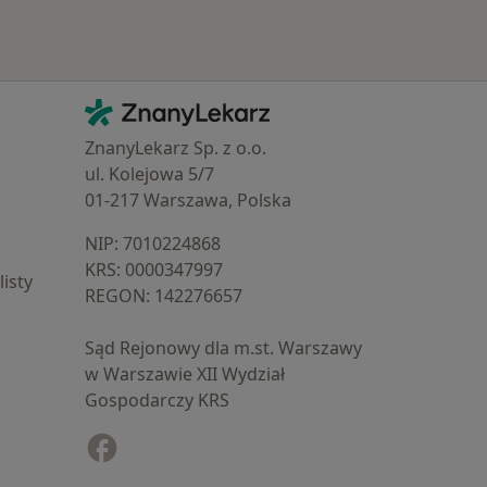
Kontakt
ZnanyLekarz - Strona główna
ZnanyLekarz Sp. z o.o.
ul. Kolejowa 5/7
01-217 Warszawa, Polska
NIP: ⁠7010224868
KRS: ⁠0000347997
isty
REGON: ⁠142276657
Sąd Rejonowy dla m.st. Warszawy
w Warszawie XII Wydział
Gospodarczy KRS
Facebook
otwiera się w nowej karcie