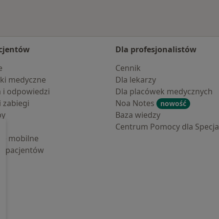
cjentów
Dla profesjonalistów
e
Cennik
ki medyczne
Dla lekarzy
a i odpowiedzi
Dla placówek medycznych
i zabiegi
Noa Notes
nowość
by
Baza wiedzy
Centrum Pomocy dla Specjal
cje mobilne
la pacjentów