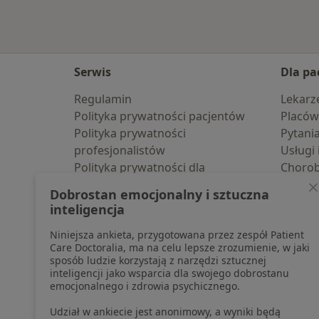
Serwis
Dla pa
Regulamin
Lekarz
Polityka prywatności pacjentów
Placów
Polityka prywatności
Pytani
profesjonalistów
Usługi 
Polityka prywatności dla
Choro
profesjonalistów, których dane
Pomoc
Dobrostan emocjonalny i sztuczna
pozyskaliśmy samodzielnie
Aplika
inteligencja
Polityka cookies
Blog d
Niniejsza ankieta, przygotowana przez zespół Patient
Jak działają wyniki wyszukiwania
Care Doctoralia, ma na celu lepsze zrozumienie, w jaki
Dostępność
sposób ludzie korzystają z narzędzi sztucznej
O nas
inteligencji jako wsparcia dla swojego dobrostanu
emocjonalnego i zdrowia psychicznego.
Praca
Rekrutujemy!
Partnerzy
Udział w ankiecie jest anonimowy, a wyniki będą