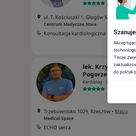
27 opinii
ul. T. Kościuszki 1, Głogów Małopolski
•
Centrum Medyczne Niwa
Szanuje
Konsultacja kardiologiczna
Akceptując
technologii
Twoje zwyc
zaktualizo
lek. Krzysztof
do polityk 
Pogorzelski
·
Więcej
Kardiolog
1 opinia
Trzebownisko 1029, Rzeszów
•
Mapa
Medical-Space
ECHO serca