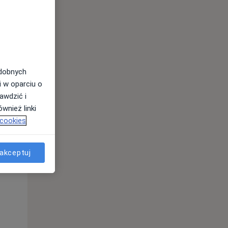
odobnych
i w oparciu o
awdzić i
wnież linki
Pon,
Wt,
Śr,
 cookies
10 Sie
11 Sie
12 Sie
akceptuj