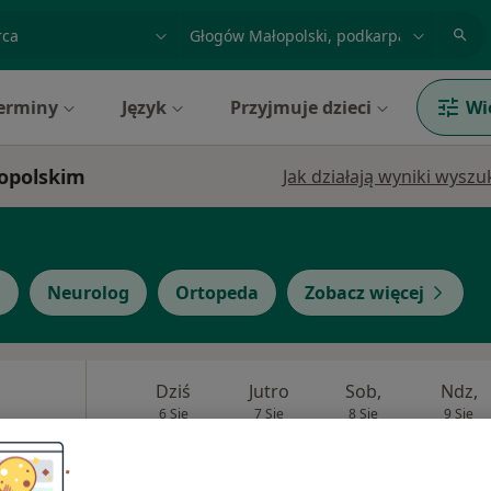
acja, badanie lub nazwisko
miasto lub dzielnica
erminy
Język
Przyjmuje dzieci
Wi
łopolskim
Jak działają wyniki wysz
g
Neurolog
Ortopeda
Zobacz więcej
Dziś
Jutro
Sob,
Ndz,
6 Sie
7 Sie
8 Sie
9 Sie
Umawianie online nie jest dostępne