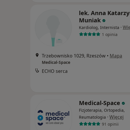
lek. Anna Katarz
Muniak
·
Wię
Kardiolog, Internista
1 opinia
Trzebownisko 1029, Rzeszów
•
Mapa
Medical-Space
ECHO serca
Medical-Space
Fizjoterapia, Ortopedia,
·
Więcej
Reumatologia
91 opinii