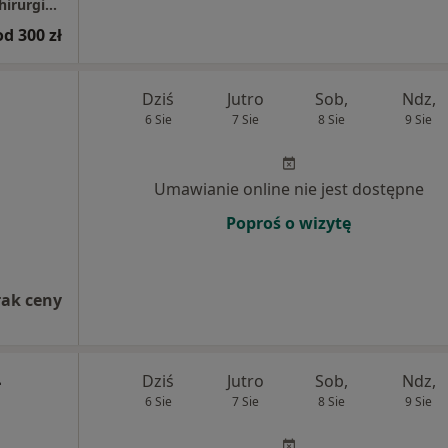
Prywatna Poradnia Kardiologiczna i Kardiochirurgiczna NZOZ HOMED
od 300 zł
Dziś
Jutro
Sob,
Ndz,
6 Sie
7 Sie
8 Sie
9 Sie
Umawianie online nie jest dostępne
Poproś o wizytę
rak ceny
-
Dziś
Jutro
Sob,
Ndz,
6 Sie
7 Sie
8 Sie
9 Sie