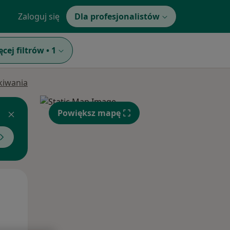
Zaloguj się
Dla profesjonalistów
ęcej filtrów
•
1
ukiwania
Powiększ mapę
Pon,
Wt,
Śr,
10 Sie
11 Sie
12 Sie