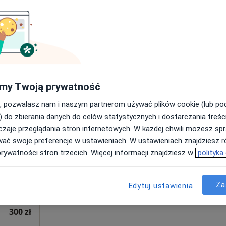
Poproś o wizytę
Mapa
od 250 zł
my Twoją prywatność
, pozwalasz nam i naszym partnerom używać plików cookie (lub p
Dziś
Jutro
Sob,
Ndz,
) do zbierania danych do celów statystycznych i dostarczania treśc
6 Sie
7 Sie
8 Sie
9 Sie
zaje przeglądania stron internetowych. W każdej chwili możesz spr
wać swoje preferencje w ustawieniach. W ustawieniach znajdziesz ró
prywatności stron trzecich. Więcej informacji znajdziesz w
polityka
Umawianie online nie jest dostępne
Poproś o wizytę
Za
Edytuj ustawienia
300 zł