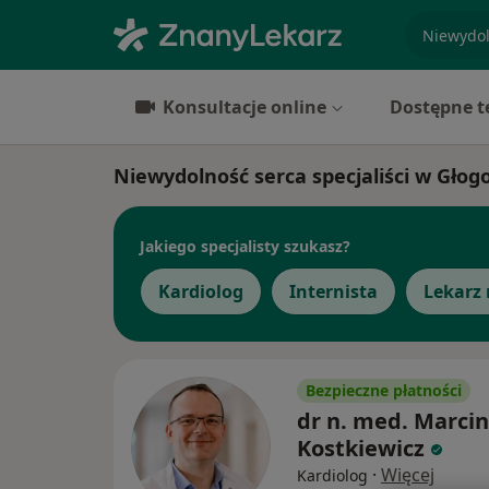
specjaliz
Konsultacje online
Dostępne t
Niewydolność serca specjaliści w Gło
Jakiego specjalisty szukasz?
Kardiolog
Internista
Lekarz 
Bezpieczne płatności
dr n. med. Marcin
Kostkiewicz
·
Więcej
Kardiolog