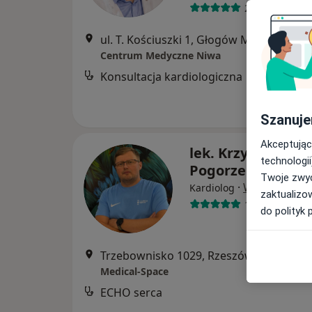
27 opinii
ul. T. Kościuszki 1, Głogów Małopolski
•
Centrum Medyczne Niwa
Konsultacja kardiologiczna
Szanuje
Akceptując
lek. Krzysztof
technologii
Pogorzelski
Twoje zwyc
·
Więcej
Kardiolog
zaktualizo
1 opinia
do polityk 
Trzebownisko 1029, Rzeszów
•
Mapa
Medical-Space
ECHO serca