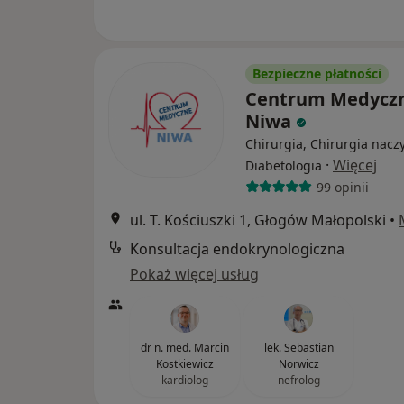
Bezpieczne płatności
Centrum Medycz
Niwa
Chirurgia, Chirurgia nacz
·
Więcej
Diabetologia
99 opinii
ul. T. Kościuszki 1, Głogów Małopolski
•
Konsultacja endokrynologiczna
Pokaż więcej usług
dr n. med. Marcin
lek. Sebastian
Kostkiewicz
Norwicz
kardiolog
nefrolog