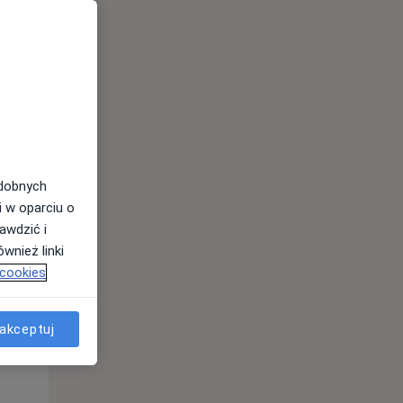
odobnych
Pon,
Wt,
Śr,
i w oparciu o
10 Sie
11 Sie
12 Sie
awdzić i
wnież linki
 cookies
akceptuj