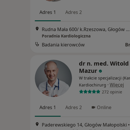
Adres 1
Adres 2
Rudna Mała 600/ k.Rzeszowa, Głogów Małopolski
Poradnia Kardiologiczna
Badania kierowców
B
dr n. med. Witold
Mazur
W trakcie specjalizacji (Ka
·
Więcej
Kardiochirurg
272 opinie
Adres 1
Adres 2
Online
Paderewskiego 14, Głogów Małopolski
•