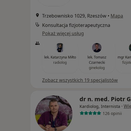
Trzebownisko 1029, Rzeszów
•
Mapa
Konsultacja fizjoterapeutyczna
Pokaż więcej usług
lek. Katarzyna Miłto
lek. Tomasz
mgr Kam
radiolog
Czarnecki
fizjo
ginekolog
Zobacz wszystkich 19 specjalistów
dr n. med. Piotr 
·
Wię
Kardiolog, Internista
126 opinii