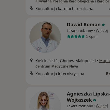
Konsultacja kardiochirurgiczna
Dawid Roman
·
Więcej
Lekarz rodzinny
5 opinii
Kościuszki 1, Głogów Małopolski
•
Mapa
Centrum Medyczne Niwa
Konsultacja internistyczna
B
Agnieszka Lipska
Wojtaszek
·
Więcej
Lekarz rodzinny