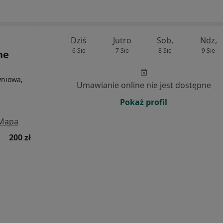
Dziś
Jutro
Sob,
Ndz,
6 Sie
7 Sie
8 Sie
9 Sie
ne
yniowa,
Umawianie online nie jest dostępne
Pokaż profil
Mapa
200 zł