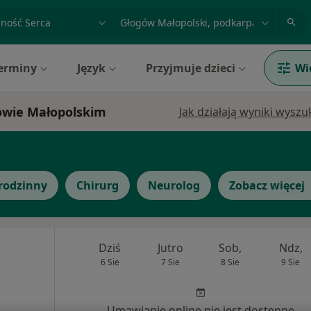
acja, badanie lub nazwisko
miasto lub dzielnica
erminy
Język
Przyjmuje dzieci
Wi
gowie Małopolskim
Jak działają wyniki wysz
rodzinny
Chirurg
Neurolog
Zobacz więcej
Dziś
Jutro
Sob,
Ndz,
6 Sie
7 Sie
8 Sie
9 Sie
Umawianie online nie jest dostępne