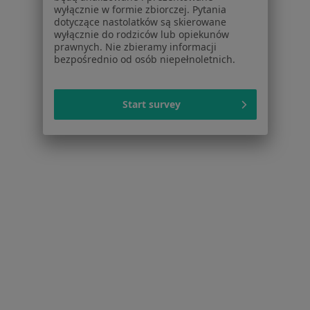
wyłącznie w formie zbiorczej. Pytania
Kontakt
dotyczące nastolatków są skierowane
wyłącznie do rodziców lub opiekunów
Dla pacjentów
prawnych. Nie zbieramy informacji
bezpośrednio od osób niepełnoletnich.
Lekarze
Placówki medyczne
Pytania i odpowiedzi
Start survey
Usługi i zabiegi
Choroby
Pomoc
Aplikacje mobilne
Blog dla pacjentów
Dla profesjonalistów
Cennik
Dla lekarzy
Dla placówek medycznych
Noa Notes
nowość
Baza wiedzy