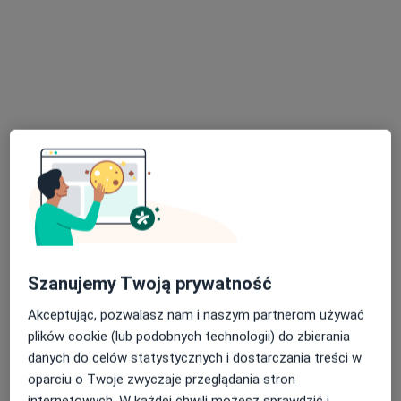
mgr Angelika Wójkowska
Logopeda
19 opinii
Adres
Online
Szanujemy Twoją prywatność
Generała Jerzego Ziętka 78/2, Mysłowice
•
Mapa
Akceptując, pozwalasz nam i naszym partnerom używać
Logopeda Angelika Wójkowska
plików cookie (lub podobnych technologii) do zbierania
Konsultacja logopedyczna
150 zł
danych do celów statystycznych i dostarczania treści w
Specjalista nie oferuje umawiania online pod tym adresem.
oparciu o Twoje zwyczaje przeglądania stron
internetowych. W każdej chwili możesz sprawdzić i