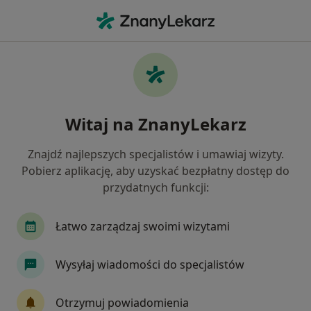
Me
Choroba Alzheimera • Mysłowice, śląskie
Filtry
• 1
Ubezpieczenie
Map
Choroba Alzheimera specjaliści w
Witaj na ZnanyLekarz
Mysłowicach
Jak działają wyniki wyszukiwania
Znajdź najlepszych specjalistów i umawiaj wizyty.
Pobierz aplikację, aby uzyskać bezpłatny dostęp do
przydatnych funkcji:
Jakiego specjalisty szukasz?
Psychiatra
Internista
Neurolog
Derm
Łatwo zarządzaj swoimi wizytami
Wysyłaj wiadomości do specjalistów
Otrzymuj powiadomienia