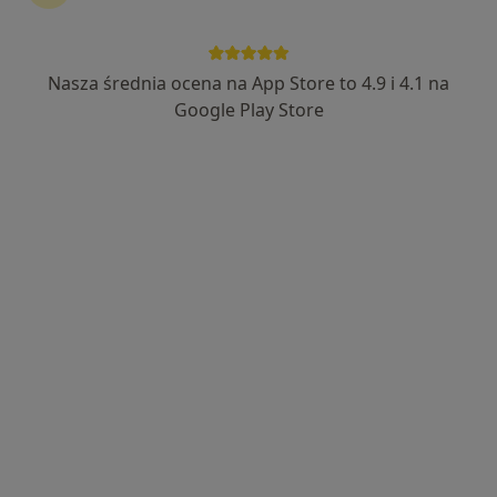
Nasza średnia ocena na App Store to 4.9 i 4.1 na
Google Play Store
Bezpieczne płatności
dr n. med. Wojciech Stanek
·
Więcej
Geriatra, Internista, Ultrasonografista
122 opinie
Adres 1
Adres 2
Chopina 26, Mysłowice
•
Mapa
Przychodnia Diomed
Konsultacja geriatryczna
500 zł
Specjalista nie oferuje umawiania online pod tym adresem.
Poproś o wizytę