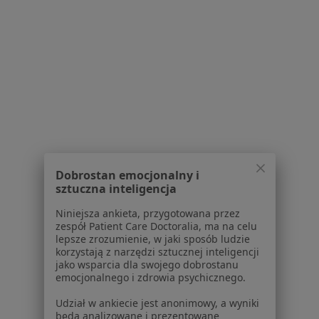
Serwis
Regulamin
Polityka prywatności pacjentów
Polityka prywatności profesjonalistów
Dobrostan emocjonalny i
Polityka prywatności dla profesjonalistów, których
sztuczna inteligencja
dane pozyskaliśmy samodzielnie
Polityka cookies
Niniejsza ankieta, przygotowana przez
zespół Patient Care Doctoralia, ma na celu
Jak działają wyniki wyszukiwania
lepsze zrozumienie, w jaki sposób ludzie
Dostępność
korzystają z narzędzi sztucznej inteligencji
O nas
jako wsparcia dla swojego dobrostanu
emocjonalnego i zdrowia psychicznego.
Praca
Rekrutujemy!
Partnerzy
Udział w ankiecie jest anonimowy, a wyniki
Centrum prasowe
będą analizowane i prezentowane