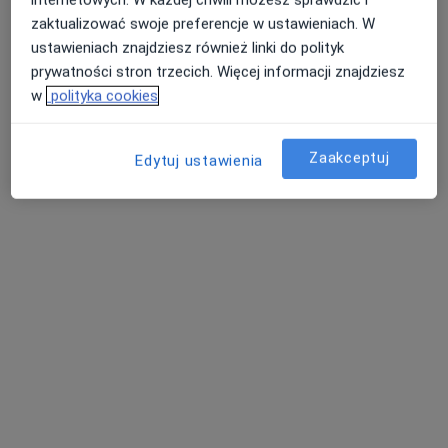
Poproś o wizytę
zaktualizować swoje preferencje w ustawieniach. W
ustawieniach znajdziesz również linki do polityk
prywatności stron trzecich. Więcej informacji znajdziesz
w
polityka cookies
Zaakceptuj
Edytuj ustawienia
lek. Ewa Słaboń
·
Więcej
Psychiatra
143 opinie
Adres
Online
Mysłowice ul Wojska Polskiego 3/16, Mysłowice
•
Mapa
Gabinet Psychiatryczny Ewa Słaboń
Konsultacja psychiatryczna
350 zł