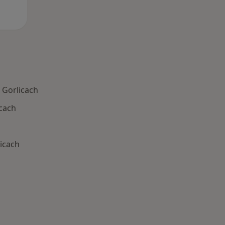
 Gorlicach
cach
icach
Schorzenia w Gorlicach