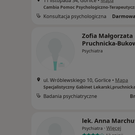
11 listopada 34, Gorlice
•
Mapa
Cambia Pomoc Psychologiczno-Terapeutycz
Konsultacja psychologiczna
Darmowa
Zofia Małgorzata
Pruchnicka-Buko
Psychiatra
ul. Wróblewskiego 10, Gorlice
•
Mapa
Badania psychiatryczne
B
lek. Anna Marchu
·
Więcej
Psychiatra