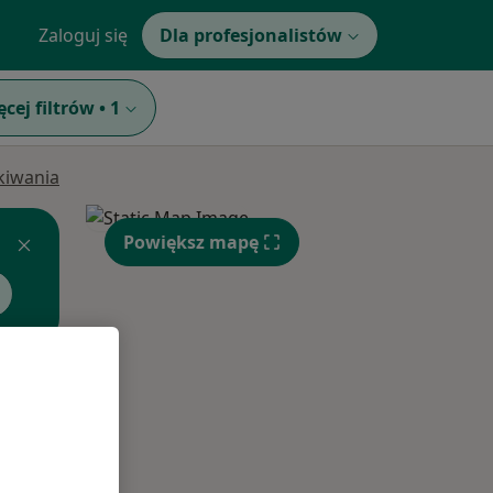
Zaloguj się
Dla profesjonalistów
ęcej filtrów
•
1
ukiwania
Powiększ mapę
Pon,
Wt,
Śr,
10 Sie
11 Sie
12 Sie