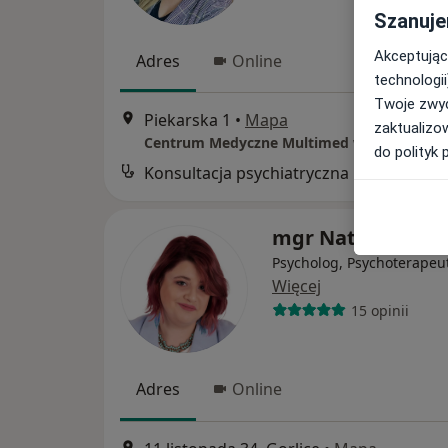
Szanuje
Akceptując
Adres
Online
technologii
Twoje zwyc
Piekarska 1
•
Mapa
zaktualizo
Centrum Medyczne Multimed we Włocławk
do polityk 
Konsultacja psychiatryczna
B
mgr Natalia Mich
Psycholog, Psychoterapeu
Więcej
15 opinii
Adres
Online