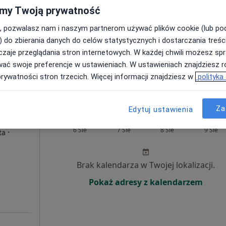
my Twoją prywatność
Pokaż adresy z kalendarzem
, pozwalasz nam i naszym partnerom używać plików cookie (lub p
) do zbierania danych do celów statystycznych i dostarczania treśc
zaje przeglądania stron internetowych. W każdej chwili możesz spr
wać swoje preferencje w ustawieniach. W ustawieniach znajdziesz ró
u
prywatności stron trzecich. Więcej informacji znajdziesz w
polityka
rak ceny
Za
Edytuj ustawienia
alik
Dziś
Jutro
Sob,
Ndz,
6 Sie
7 Sie
8 Sie
9 Sie
·
ta
Brak kalendarza w Twojej lokalizacji.
Pokaż adresy z kalendarzem