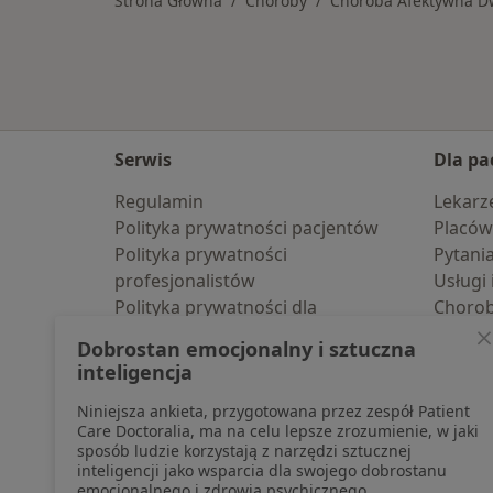
Strona Główna
Choroby
Choroba Afektywna 
Serwis
Dla pa
Regulamin
Lekarz
Polityka prywatności pacjentów
Placów
Polityka prywatności
Pytani
profesjonalistów
Usługi 
Polityka prywatności dla
Choro
profesjonalistów, których dane
Pomoc
Dobrostan emocjonalny i sztuczna
pozyskaliśmy samodzielnie
Aplika
inteligencja
Polityka cookies
Blog d
Niniejsza ankieta, przygotowana przez zespół Patient
Jak działają wyniki wyszukiwania
Care Doctoralia, ma na celu lepsze zrozumienie, w jaki
Dostępność
sposób ludzie korzystają z narzędzi sztucznej
O nas
inteligencji jako wsparcia dla swojego dobrostanu
emocjonalnego i zdrowia psychicznego.
Praca
Rekrutujemy!