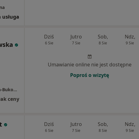
na
 usługa
Dziś
Jutro
Sob,
Ndz,
wska
6 Sie
7 Sie
8 Sie
9 Sie
Umawianie online nie jest dostępne
Poproś o wizytę
Specjalistyczny Gabinet Lekarski,pruchnicka-Bukowska Zofia Małgorzata
rak ceny
t
Dziś
Jutro
Sob,
Ndz,
6 Sie
7 Sie
8 Sie
9 Sie