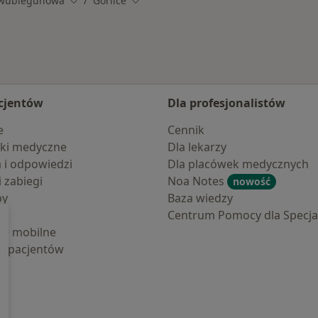
Dwubiegunowa
Gorlice
Zmień miasto
Zmień miasto
cjentów
Dla profesjonalistów
e
Cennik
ki medyczne
Dla lekarzy
a i odpowiedzi
Dla placówek medycznych
i zabiegi
Noa Notes
nowość
by
Baza wiedzy
Centrum Pomocy dla Specjal
cje mobilne
la pacjentów