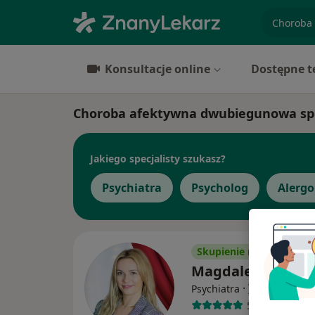
specjaliz
Konsultacje online
Dostępne t
Choroba afektywna dwubiegunowa spec
Jakiego specjalisty szukasz?
Psychiatra
Psycholog
Alergo
Skupienie na pacjencie
Magdalena Kiers
·
Więcej
Psychiatra
574 opinie