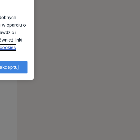
odobnych
i w oparciu o
awdzić i
wnież linki
 cookies
akceptuj
Pon,
Wt,
Śr,
10 Sie
11 Sie
12 Sie