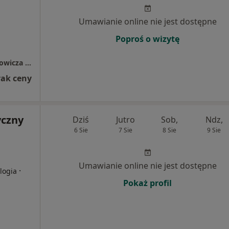
Umawianie online nie jest dostępne
Poproś o wizytę
Szpital Specjalistyczny im. Henryka Klimontowicza w Gorlicach
rak ceny
yczny
Dziś
Jutro
Sob,
Ndz,
6 Sie
7 Sie
8 Sie
9 Sie
Umawianie online nie jest dostępne
·
logia
Pokaż profil