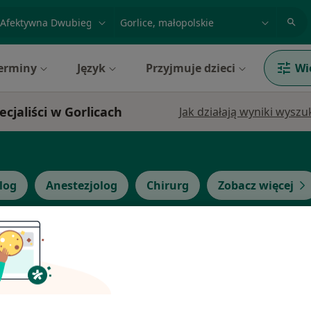
acja, badanie lub nazwisko
miasto lub dzielnica
erminy
Język
Przyjmuje dzieci
Wi
jaliści w Gorlicach
Jak działają wyniki wysz
log
Anestezjolog
Chirurg
Zobacz więcej
Dziś
Jutro
Sob,
Ndz,
6 Sie
7 Sie
8 Sie
9 Sie
zk
Brak kalendarza w Twojej lokalizacji.