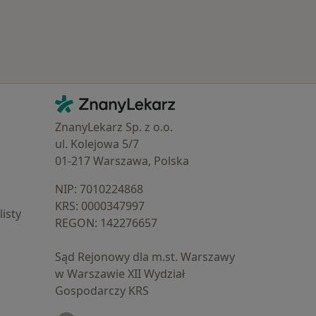
Kontakt
ZnanyLekarz - Strona główna
ZnanyLekarz Sp. z o.o.
ul. Kolejowa 5/7
01-217 Warszawa, Polska
NIP: ⁠7010224868
KRS: ⁠0000347997
isty
REGON: ⁠142276657
Sąd Rejonowy dla m.st. Warszawy
w Warszawie XII Wydział
Gospodarczy KRS