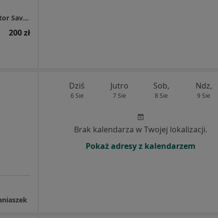
Gabinet Psychologiczno - Terapeutyczny Victor Savosh
200 zł
Dziś
Jutro
Sob,
Ndz,
6 Sie
7 Sie
8 Sie
9 Sie
Brak kalendarza w Twojej lokalizacji.
Pokaż adresy z kalendarzem
aniaszek