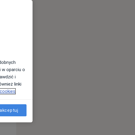
odobnych
i w oparciu o
awdzić i
wnież linki
 cookies
akceptuj
Pon,
Wt,
Śr,
10 Sie
11 Sie
12 Sie