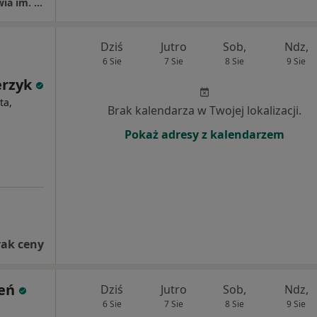
Mazowieckie Specjalistyczne Centrum Zdrowia im. prof. Jana Mazurkiewicza w Pruszkowie
Dziś
Jutro
Sob,
Ndz,
6 Sie
7 Sie
8 Sie
9 Sie
erzyk
ta,
Brak kalendarza w Twojej lokalizacji.
Pokaż adresy z kalendarzem
rak ceny
eń
Dziś
Jutro
Sob,
Ndz,
6 Sie
7 Sie
8 Sie
9 Sie