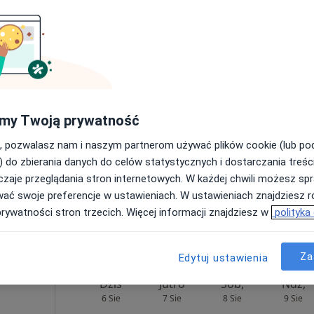
Umawianie online nie jest dostępne
Poproś o wizytę
rowych
nada
my Twoją prywatność
, pozwalasz nam i naszym partnerom używać plików cookie (lub p
) do zbierania danych do celów statystycznych i dostarczania treśc
zaje przeglądania stron internetowych. W każdej chwili możesz spr
wać swoje preferencje w ustawieniach. W ustawieniach znajdziesz ró
prywatności stron trzecich. Więcej informacji znajdziesz w
polityka
320 zł
Za
Edytuj ustawienia
Dziś
Jutro
Sob,
Ndz,
6 Sie
7 Sie
8 Sie
9 Sie