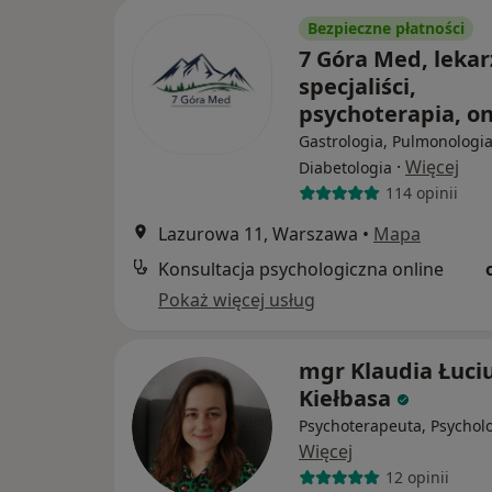
Bezpieczne płatności
7 Góra Med, lekar
specjaliści,
psychoterapia, o
Gastrologia, Pulmonologia
·
Więcej
Diabetologia
114 opinii
Lazurowa 11, Warszawa
•
Mapa
Konsultacja psychologiczna online
Pokaż więcej usług
mgr Klaudia Łuci
Kiełbasa
Psychoterapeuta, Psychol
Więcej
12 opinii