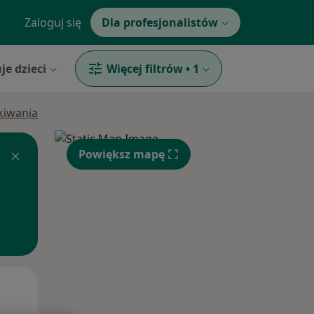
Zaloguj się
Dla profesjonalistów
je dzieci
Więcej filtrów
•
1
ukiwania
Powiększ mapę
Pon,
Wt,
Śr,
10 Sie
11 Sie
12 Sie