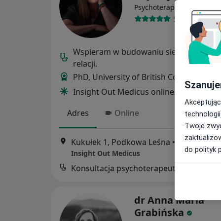
·
Więcej
Psychoterapeuta
54 opinie
Wspieram w budowaniu siebie oraz zd
relacji.
PhD, University of British Columbia, Ca
Szanuje
Insight Out Medicus online/gabinet
Akceptując
Adres
Online
technologii
Twoje zwyc
zaktualizo
Kukułek 1, Podkowa Leśna
•
Mapa
do polityk 
Insight Out Medicus
Konsultacja psychoterapeutyczna
dr Anna Maria
Grabińska