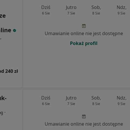
Dziś
Jutro
Sob,
Ndz,
6 Sie
7 Sie
8 Sie
9 Sie
ze
nline
Umawianie online nie jest dostępne
,
Pokaż profil
od 240 zł
uk-
Dziś
Jutro
Sob,
Ndz,
6 Sie
7 Sie
8 Sie
9 Sie
·
og
Umawianie online nie jest dostępne