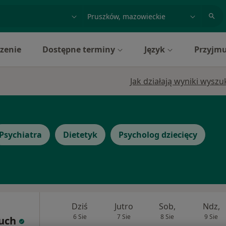
acja, badanie lub nazwisko
miasto lub dzielnica
zenie
Dostępne terminy
Język
Przyjmu
Jak działają wyniki wysz
Psychiatra
Dietetyk
Psycholog dziecięcy
Dziś
Jutro
Sob,
Ndz,
6 Sie
7 Sie
8 Sie
9 Sie
uch