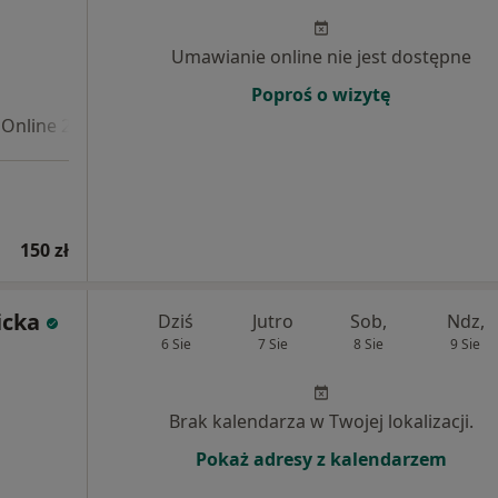
Umawianie online nie jest dostępne
Poproś o wizytę
Online 2
150 zł
icka
Dziś
Jutro
Sob,
Ndz,
6 Sie
7 Sie
8 Sie
9 Sie
Brak kalendarza w Twojej lokalizacji.
Pokaż adresy z kalendarzem