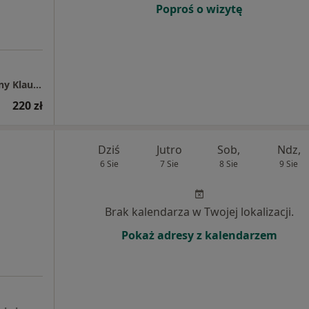
Poproś o wizytę
Gabinet Psychologiczno-Psychoterapeutyczny Klaudia Łuciuk-Kiełbasa
220 zł
Dziś
Jutro
Sob,
Ndz,
6 Sie
7 Sie
8 Sie
9 Sie
Brak kalendarza w Twojej lokalizacji.
Pokaż adresy z kalendarzem