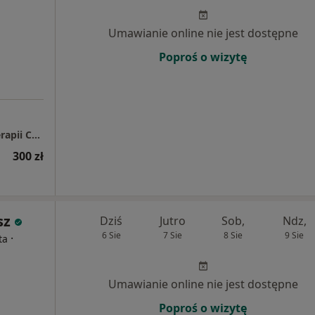
Umawianie online nie jest dostępne
Poproś o wizytę
Dr Anna Maria Grabinska Centrum Psychoterapii CALM
300 zł
sz
Dziś
Jutro
Sob,
Ndz,
6 Sie
7 Sie
8 Sie
9 Sie
·
ta
Umawianie online nie jest dostępne
Poproś o wizytę