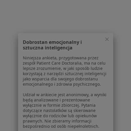
Polityka cookies
Jak działają wyniki wyszukiwania
Dostępność
O nas
Praca
Rekrutujemy!
Partnerzy
Dobrostan emocjonalny i
Centrum prasowe
sztuczna inteligencja
Kontakt
Niniejsza ankieta, przygotowana przez
zespół Patient Care Doctoralia, ma na celu
Dla pacjentów
lepsze zrozumienie, w jaki sposób ludzie
korzystają z narzędzi sztucznej inteligencji
Lekarze
jako wsparcia dla swojego dobrostanu
Placówki medyczne
emocjonalnego i zdrowia psychicznego.
Pytania i odpowiedzi
Udział w ankiecie jest anonimowy, a wyniki
Usługi i zabiegi
będą analizowane i prezentowane
Choroby
wyłącznie w formie zbiorczej. Pytania
dotyczące nastolatków są skierowane
Pomoc
wyłącznie do rodziców lub opiekunów
Aplikacje mobilne
prawnych. Nie zbieramy informacji
Blog dla pacjentów
bezpośrednio od osób niepełnoletnich.