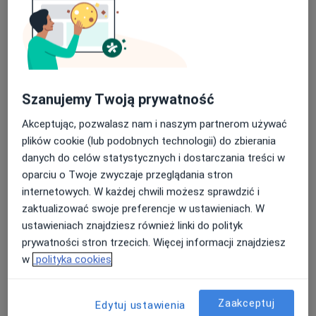
Centrum Zmian
Szanujemy Twoją prywatność
·
Więcej
Psychoterapia, Psychologia, Psychologia dziecięca
Akceptując, pozwalasz nam i naszym partnerom używać
146 opinii
plików cookie (lub podobnych technologii) do zbierania
Warszawska 21A, Konstancin-Jeziorna
•
Mapa
danych do celów statystycznych i dostarczania treści w
oparciu o Twoje zwyczaje przeglądania stron
Konsultacja psychologiczna
230 zł
internetowych. W każdej chwili możesz sprawdzić i
Pokaż więcej usług
zaktualizować swoje preferencje w ustawieniach. W
ustawieniach znajdziesz również linki do polityk
prywatności stron trzecich. Więcej informacji znajdziesz
lek. Katarzyna
mgr Patrycja
mgr Antonina Kręcisz
w
polityka cookies
Romelczyk
Paradowska
psycholog
psychiatra
dietetyk
Zaakceptuj
Edytuj ustawienia
Zobacz wszystkich 6 specjalistów