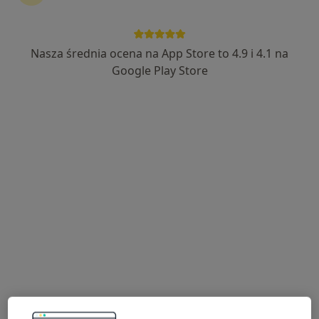
Nasza średnia ocena na App Store to 4.9 i 4.1 na
mgr Małgorzata Filipiak
Google Play Store
·
Więcej
Psycholog, Psycholog dziecięcy
107 opinii
Adres
Online
Chylicka 61, Konstancin-Jeziorna
•
Mapa
Pracownia Terapii i Rozwoju Osobistego - Małgorzata Filipiak
Psychoterapia indywidualna
500 zł
Specjalista nie oferuje umawiania online pod tym adresem.
Poproś o wizytę