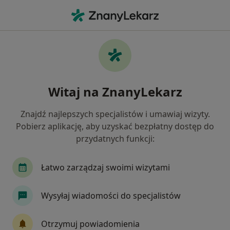
Me
Bulimia • Konstancin-Jeziorna, mazowieckie
Filtry
• 1
Mapa
Bulimia specjaliści w Konstancinie-Jeziornie
Witaj na ZnanyLekarz
Jak działają wyniki wyszukiwania
Znajdź najlepszych specjalistów i umawiaj wizyty.
Pobierz aplikację, aby uzyskać bezpłatny dostęp do
Jakiego specjalisty szukasz?
przydatnych funkcji:
Psycholog
Psychiatra
Psycholog dziecięcy
Łatwo zarządzaj swoimi wizytami
Wysyłaj wiadomości do specjalistów
Otrzymuj powiadomienia