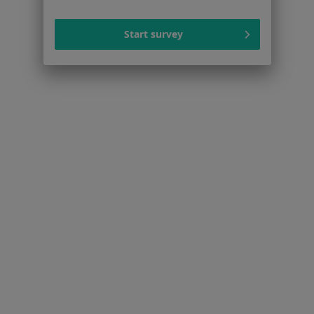
Dla profesjonalistów
Start survey
Cennik
Dla lekarzy
Dla placówek medycznych
Noa Notes
nowość
Baza wiedzy
Centrum Pomocy dla Specjalisty
Kontakt
ZnanyLekarz - Strona główna
ZnanyLekarz Sp. z o.o.
ul. Kolejowa 5/7
01-217 Warszawa, Polska
NIP: ⁠7010224868
KRS: ⁠0000347997
REGON: ⁠142276657