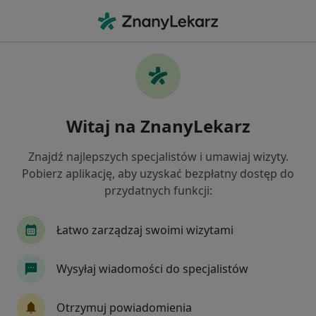
Me
Bulimia • Grodzisk Mazowiecki, mazowieckie
Filtry
• 1
Ubezpieczenie
Map
Bulimia specjaliści w Grodzisku
Witaj na ZnanyLekarz
Mazowieckim
Jak działają wyniki wyszukiwania
Znajdź najlepszych specjalistów i umawiaj wizyty.
Pobierz aplikację, aby uzyskać bezpłatny dostęp do
przydatnych funkcji:
Jakiego specjalisty szukasz?
Psychoterapeuta
Psycholog
Łatwo zarządzaj swoimi wizytami
Wysyłaj wiadomości do specjalistów
Otrzymuj powiadomienia