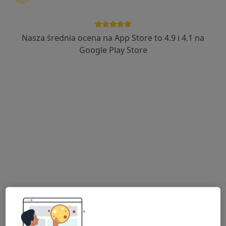
Nasza średnia ocena na App Store to 4.9 i 4.1 na
mgr Edyta Krogulec
Google Play Store
·
Więcej
Psychoterapeuta
33 opinie
Adres
Online
Kierlańczyków 21, Grodzisk Mazowiecki
•
Mapa
Gabinet Psychoterapii i Hipnoterapii Edyta Krogulec
Konsultacja psychologiczna
220 zł
Specjalista nie oferuje umawiania online pod tym adresem.
Poproś o wizytę