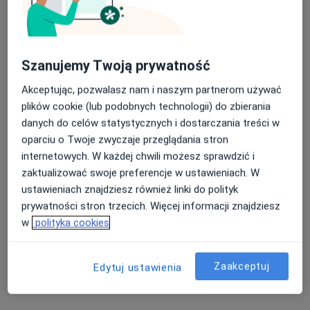
Szanujemy Twoją prywatność
Akceptując, pozwalasz nam i naszym partnerom używać
plików cookie (lub podobnych technologii) do zbierania
mgr Gabriela Micberger
danych do celów statystycznych i dostarczania treści w
·
Więcej
Psycholog
oparciu o Twoje zwyczaje przeglądania stron
19 opinii
internetowych. W każdej chwili możesz sprawdzić i
Adres
Online
zaktualizować swoje preferencje w ustawieniach. W
ustawieniach znajdziesz również linki do polityk
prywatności stron trzecich. Więcej informacji znajdziesz
1 Maja 17, Grodzisk Mazowiecki
•
Mapa
w
polityka cookies
Resilire Gabinet Psychologiczny
Konsultacja psychologiczna
250 zł
Zaakceptuj
Edytuj ustawienia
Specjalista nie oferuje umawiania online pod tym adresem.
Poproś o wizytę