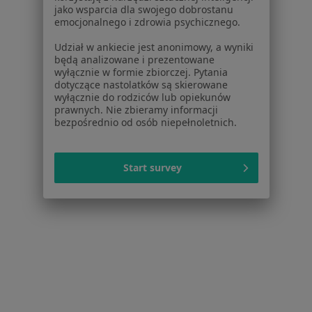
Pytania i odpowiedzi
jako wsparcia dla swojego dobrostanu
Usługi i zabiegi
emocjonalnego i zdrowia psychicznego.
Choroby
Udział w ankiecie jest anonimowy, a wyniki
Pomoc
będą analizowane i prezentowane
Aplikacje mobilne
wyłącznie w formie zbiorczej. Pytania
dotyczące nastolatków są skierowane
Blog dla pacjentów
wyłącznie do rodziców lub opiekunów
prawnych. Nie zbieramy informacji
Dla profesjonalistów
bezpośrednio od osób niepełnoletnich.
Cennik
Dla lekarzy
Start survey
Dla placówek medycznych
Noa Notes
nowość
Baza wiedzy
Centrum Pomocy dla Specjalisty
Kontakt
ZnanyLekarz - Strona główna
ZnanyLekarz Sp. z o.o.
ul. Kolejowa 5/7