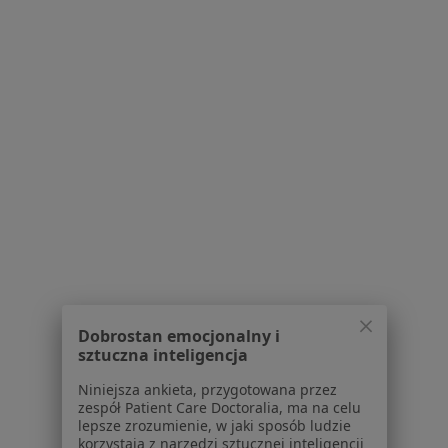
Serwis
Regulamin
Polityka prywatności pacjentów
Polityka prywatności profesjonalistów
Polityka prywatności dla profesjonalistów, których
dane pozyskaliśmy samodzielnie
Polityka cookies
Jak działają wyniki wyszukiwania
Dostępność
O nas
Praca
Rekrutujemy!
Partnerzy
Centrum prasowe
Kontakt
Dobrostan emocjonalny i
sztuczna inteligencja
Dla pacjentów
Niniejsza ankieta, przygotowana przez
Lekarze
zespół Patient Care Doctoralia, ma na celu
lepsze zrozumienie, w jaki sposób ludzie
Placówki medyczne
korzystają z narzędzi sztucznej inteligencji