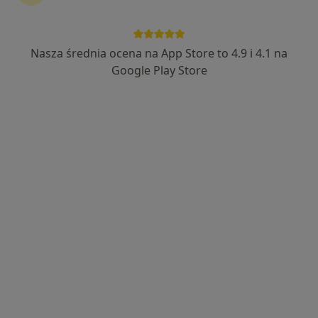
Nasza średnia ocena na App Store to 4.9 i 4.1 na
lek. dent. Agnieszka Żukowska
Google Play Store
Stomatolog, Chirurg, Protetyk stomatologiczny
224 opinie
węgierska 1, Bochnia
•
Mapa
Gabinet Agnieszka Żukowska
Konsultacja stomatologiczna
od 50 zł
Specjalista nie oferuje umawiania online pod tym adresem.
Poproś o wizytę