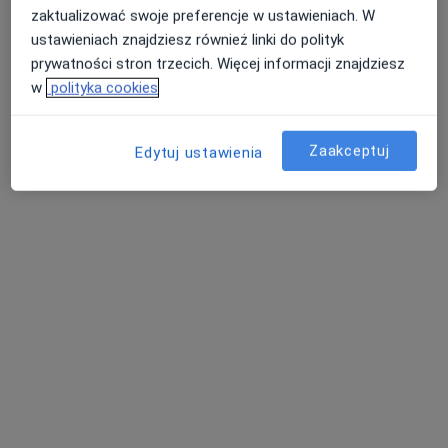
zaktualizować swoje preferencje w ustawieniach. W
ustawieniach znajdziesz również linki do polityk
prywatności stron trzecich. Więcej informacji znajdziesz
lek. dent. Anna Zydroń
w
polityka cookies
·
Więcej
Stomatolog
4 opinie
Zaakceptuj
Kościuszki 6, Brzesko
•
Mapa
Edytuj ustawienia
Gabinet Stomatologiczny
Chirurgia stomatologiczna
Brak ceny
Specjalista nie oferuje umawiania online pod tym adresem.
Poproś o wizytę