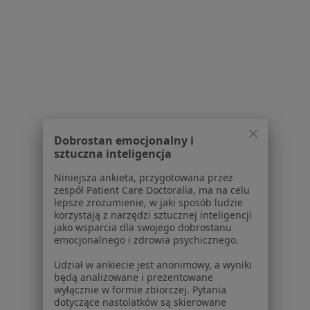
Serwis
Regulamin
Polityka prywatności pacjentów
Polityka prywatności profesjonalistów
Polityka prywatności dla profesjonalistów, których
Dobrostan emocjonalny i
dane pozyskaliśmy samodzielnie
sztuczna inteligencja
Polityka cookies
Niniejsza ankieta, przygotowana przez
Jak działają wyniki wyszukiwania
zespół Patient Care Doctoralia, ma na celu
Dostępność
lepsze zrozumienie, w jaki sposób ludzie
korzystają z narzędzi sztucznej inteligencji
O nas
jako wsparcia dla swojego dobrostanu
Praca
Rekrutujemy!
emocjonalnego i zdrowia psychicznego.
Partnerzy
Udział w ankiecie jest anonimowy, a wyniki
Centrum prasowe
będą analizowane i prezentowane
Kontakt
wyłącznie w formie zbiorczej. Pytania
dotyczące nastolatków są skierowane