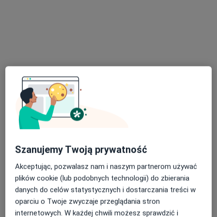
lek. dent. Joanna Zagól
·
Więcej
Stomatolog, Chirurg szczękowo-twarzowy, Chirurg
35 opinii
Łapanów 49
•
Mapa
JZ Dent - chirurgia - stomatologia - implantologia
Implanty
2 000 zł
Specjalista nie oferuje umawiania online pod tym adresem.
Poproś o wizytę
Szanujemy Twoją prywatność
Akceptując, pozwalasz nam i naszym partnerom używać
plików cookie (lub podobnych technologii) do zbierania
danych do celów statystycznych i dostarczania treści w
oparciu o Twoje zwyczaje przeglądania stron
internetowych. W każdej chwili możesz sprawdzić i