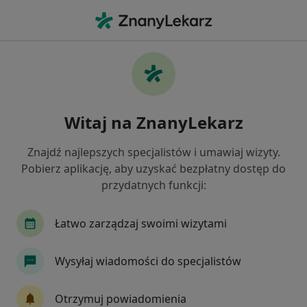
Me
Ubytki Zębów • Bochnia, małopolskie
Filtry
• 1
Mapa
Ubytki zębów specjaliści w Bochni
Witaj na ZnanyLekarz
Jak działają wyniki wyszukiwania
Znajdź najlepszych specjalistów i umawiaj wizyty.
Pobierz aplikację, aby uzyskać bezpłatny dostęp do
Jakiego specjalisty szukasz?
przydatnych funkcji:
Stomatolog
Chirurg
Laryngolog
Prot
Łatwo zarządzaj swoimi wizytami
Wysyłaj wiadomości do specjalistów
Otrzymuj powiadomienia