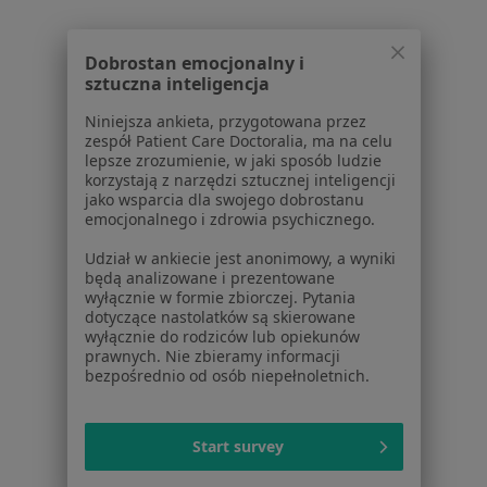
Regulamin
Polityka prywatności pacjentów
Dobrostan emocjonalny i
sztuczna inteligencja
Polityka prywatności profesjonalistów
Polityka prywatności dla profesjonalistów, których
Niniejsza ankieta, przygotowana przez
dane pozyskaliśmy samodzielnie
zespół Patient Care Doctoralia, ma na celu
lepsze zrozumienie, w jaki sposób ludzie
Polityka cookies
korzystają z narzędzi sztucznej inteligencji
Jak działają wyniki wyszukiwania
jako wsparcia dla swojego dobrostanu
Dostępność
emocjonalnego i zdrowia psychicznego.
O nas
Udział w ankiecie jest anonimowy, a wyniki
Praca
Rekrutujemy!
będą analizowane i prezentowane
Partnerzy
wyłącznie w formie zbiorczej. Pytania
dotyczące nastolatków są skierowane
Centrum prasowe
wyłącznie do rodziców lub opiekunów
Kontakt
prawnych. Nie zbieramy informacji
bezpośrednio od osób niepełnoletnich.
Dla pacjentów
Lekarze
Start survey
Placówki medyczne
Pytania i odpowiedzi