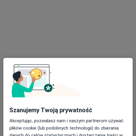
lek. Maciej Krawczak
Chirurg, Lekarz wykonujący zabiegi medycyny estetycznej,
·
Więcej
Urolog
425 opinii
Staromiejska 1, Rzeszów
•
Mapa
Centrum Medyczne Galmedic
Konsultacja chirurgiczna
250 zł
Szanujemy Twoją prywatność
Specjalista nie oferuje umawiania online pod tym adresem.
Akceptując, pozwalasz nam i naszym partnerom używać
Poproś o wizytę
plików cookie (lub podobnych technologii) do zbierania
danych do celów statystycznych i dostarczania treści w