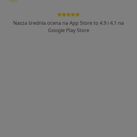
Nasza średnia ocena na App Store to 4.9 i 4.1 na
lek. Ewa Mikuła
Google Play Store
Dermatolog, Lekarz wykonujący zabiegi medycyny estetycznej
·
Więcej
166 opinii
Adres
Online
ul. ZYGMUNTOWSKA 12/3 Rzeszów, Rzeszów
•
Mapa
Prywatny Gabinet Dermatologiczny
Konsultacja dermatologiczna (pierwsza wizyta)
250 zł
Specjalista nie oferuje umawiania online pod tym adresem.
Poproś o wizytę