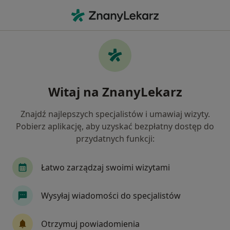
Me
Brodawki • Głogów Małopolski, podkarpackie
Filtry
• 1
Mapa
Brodawki specjaliści w Głogowie
Witaj na ZnanyLekarz
Małopolskim
Jak działają wyniki wyszukiwania
Znajdź najlepszych specjalistów i umawiaj wizyty.
Pobierz aplikację, aby uzyskać bezpłatny dostęp do
przydatnych funkcji:
Jakiego specjalisty szukasz?
Chirurg
Urolog
Dermatolog
Neurolo
Łatwo zarządzaj swoimi wizytami
Wysyłaj wiadomości do specjalistów
Otrzymuj powiadomienia