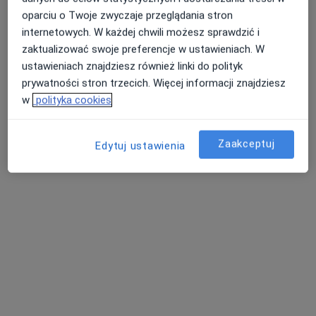
oparciu o Twoje zwyczaje przeglądania stron
internetowych. W każdej chwili możesz sprawdzić i
zaktualizować swoje preferencje w ustawieniach. W
ustawieniach znajdziesz również linki do polityk
prywatności stron trzecich. Więcej informacji znajdziesz
w
polityka cookies
dr n. med. Agnieszka Bożek
Zaakceptuj
Edytuj ustawienia
·
Więcej
Dermatolog, Wenerolog, Alergolog
482 opinie
Zenitowa 2, Rzeszów
•
Mapa
Specjalistyczna Praktyka Lekarska dr n. med. Agnieszka Bożek
Konsultacja dermatologiczna
250 zł
Specjalista nie oferuje umawiania online pod tym adresem.
Poproś o wizytę