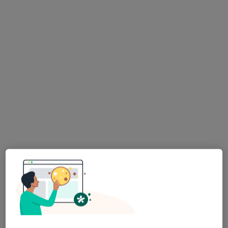
lek. Maciej Krawczak
Urolog, Chirurg, Lekarz wykonujący zabiegi medycyny
·
Więcej
estetycznej
426 opinii
Staromiejska 1, Rzeszów
•
Mapa
Centrum Medyczne Galmedic
Konsultacja urologiczna
250 zł
Specjalista nie oferuje umawiania online pod tym adresem.
Poproś o wizytę