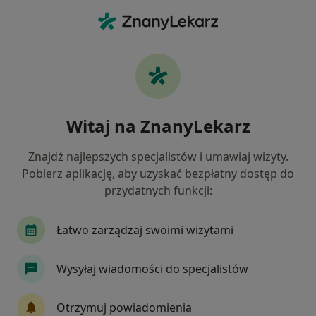
Me
Urolog • Głogów Małopolski, podkarpackie
Filtry
Ubezpieczenie
Mapa
Polecani urolodzy w Głogowie Małopolskim
Witaj na ZnanyLekarz
Jak działają wyniki wyszukiwania
Znajdź najlepszych specjalistów i umawiaj wizyty.
Pobierz aplikację, aby uzyskać bezpłatny dostęp do
Wybierz swoje ubezpieczenie
przydatnych funkcji:
JP MEDICA
Łatwo zarządzaj swoimi wizytami
Wysyłaj wiadomości do specjalistów
Otrzymuj powiadomienia