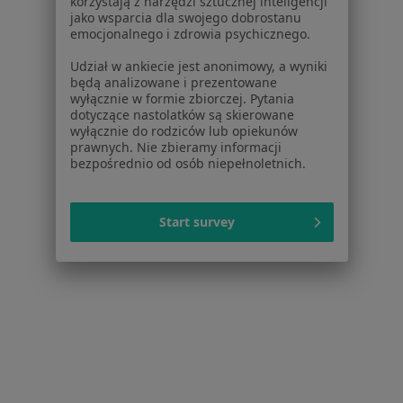
korzystają z narzędzi sztucznej inteligencji
jako wsparcia dla swojego dobrostanu
Konsultacja urologiczna
Brak ceny
emocjonalnego i zdrowia psychicznego.
Specjalista nie oferuje umawiania online pod tym adresem.
Udział w ankiecie jest anonimowy, a wyniki
będą analizowane i prezentowane
Poproś o wizytę
wyłącznie w formie zbiorczej. Pytania
dotyczące nastolatków są skierowane
wyłącznie do rodziców lub opiekunów
prawnych. Nie zbieramy informacji
bezpośrednio od osób niepełnoletnich.
Start survey
Centrum Medyczne Promedica ul.
Zenitowa
·
Więcej
Urologia, Chirurgia, Ginekologia
72 opinie
Adres 1
Adres 2