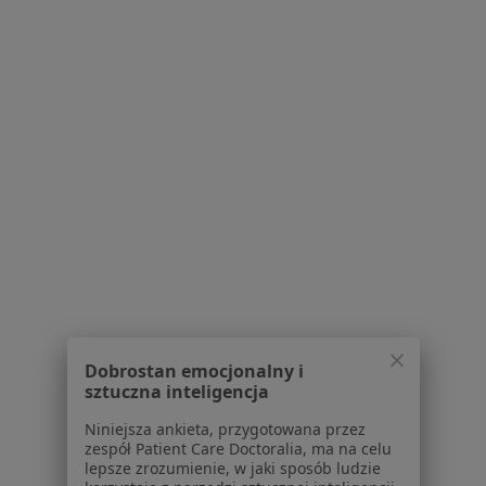
Rzeszów - MEDIQUS Polsko-Amerykańskie Centrum Zdrowia
Konsultacja urologiczna
Brak ceny
Specjalista nie oferuje umawiania online pod tym adresem.
Poproś o wizytę
lek. Michał Szczęch
Dobrostan emocjonalny i
·
Więcej
sztuczna inteligencja
W trakcie specjalizacji (Urolog)
4 opinie
Niniejsza ankieta, przygotowana przez
zespół Patient Care Doctoralia, ma na celu
Rzeszów
•
Mapa
lepsze zrozumienie, w jaki sposób ludzie
Prywatny gabinet