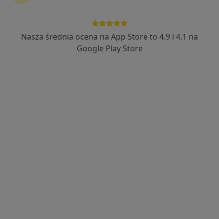
Nasza średnia ocena na App Store to 4.9 i 4.1 na
Bezpieczne płatności
Google Play Store
lek. Piotr Młodożeniec
·
Więcej
Urolog
214 opinii
plac Wolności 17, piętro 2, lokal 201, Rzeszów
•
Mapa
ProVital Centrum Medyczne
Konsultacja urologiczna
250 zł
Specjalista nie oferuje umawiania online pod tym adresem.
Poproś o wizytę