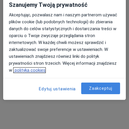
Szanujemy Twoją prywatność
Akceptując, pozwalasz nam i naszym partnerom używać
plików cookie (lub podobnych technologii) do zbierania
danych do celów statystycznych i dostarczania treści w
oparciu o Twoje zwyczaje przeglądania stron
internetowych. W każdej chwili możesz sprawdzić i
zaktualizować swoje preferencje w ustawieniach. W
ustawieniach znajdziesz również linki do polityk
prywatności stron trzecich. Więcej informacji znajdziesz
lek. Marek Gugała
w
polityka cookies
·
Więcej
Urolog
1036 opinii
Zaakceptuj
Edytuj ustawienia
Prostatektomia robotyczna
Operacje robotyczne
Rak stercza, Rak nerki, Rak pęcherza moczowego
Rycerska 4, Rzeszów
•
Mapa
Kliniczny Oddział Urologii i Urologii Onkologicznej Szpital Miejski im. Jana Pawła II w Rzeszowie