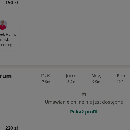
150 zł
med. Hanna
iarska
monolog
trum
Dziś
Jutro
Ndz,
Pon,
7 Sie
8 Sie
9 Sie
10 Sie
Umawianie online nie jest dostępne
Pokaż profil
220 zł