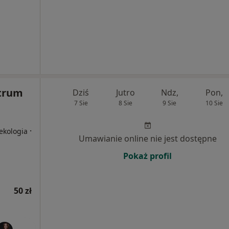
trum
Dziś
Jutro
Ndz,
Pon,
7 Sie
8 Sie
9 Sie
10 Sie
·
ekologia
Umawianie online nie jest dostępne
Pokaż profil
50 zł