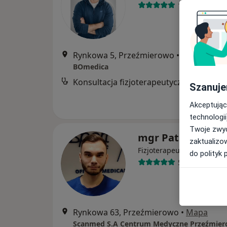
19 opinii
Rynkowa 5, Przeźmierowo
•
Mapa
BOmedica
Konsultacja fizjoterapeutyczna
Szanuje
Akceptując
technologii
Twoje zwyc
mgr Patryk Kure
zaktualizo
·
Więcej
Fizjoterapeuta
do polityk 
5 opinii
Rynkowa 63, Przeźmierowo
•
Mapa
Scanmed S.A Centrum Medyczne Przeźmie