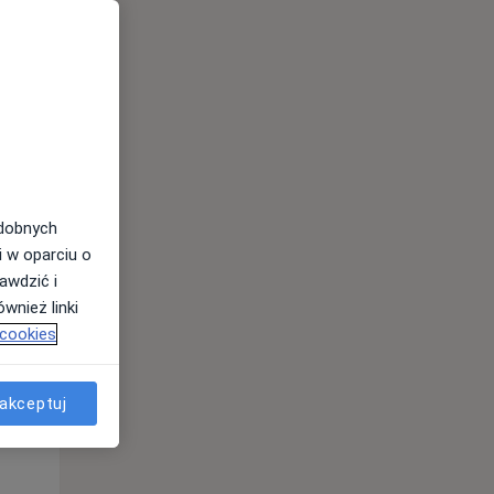
odobnych
i w oparciu o
awdzić i
Wt,
Śr,
Czw,
wnież linki
11 Sie
12 Sie
13 Sie
 cookies
akceptuj