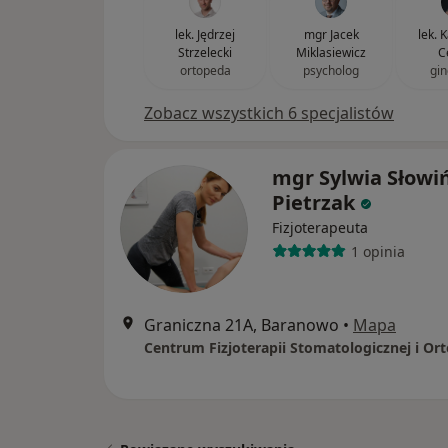
lek. Jędrzej
mgr Jacek
lek. 
Strzelecki
Miklasiewicz
C
ortopeda
psycholog
gin
Zobacz wszystkich 6 specjalistów
mgr Sylwia Słowi
Pietrzak
Fizjoterapeuta
1 opinia
Graniczna 21A, Baranowo
•
Mapa