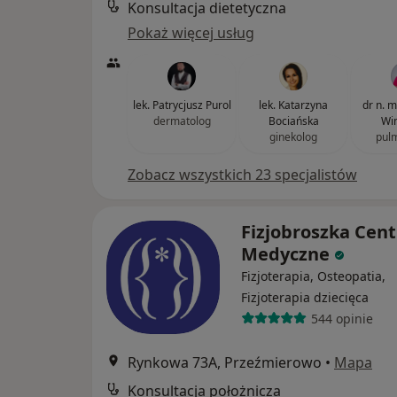
Konsultacja dietetyczna
Pokaż więcej usług
lek. Patrycjusz Purol
lek. Katarzyna
dr n. 
dermatolog
Bociańska
Win
ginekolog
pul
Zobacz wszystkich 23 specjalistów
Fizjobroszka Cen
Medyczne
Fizjoterapia, Osteopatia,
Fizjoterapia dziecięca
544 opinie
Rynkowa 73A, Przeźmierowo
•
Mapa
Konsultacja położnicza