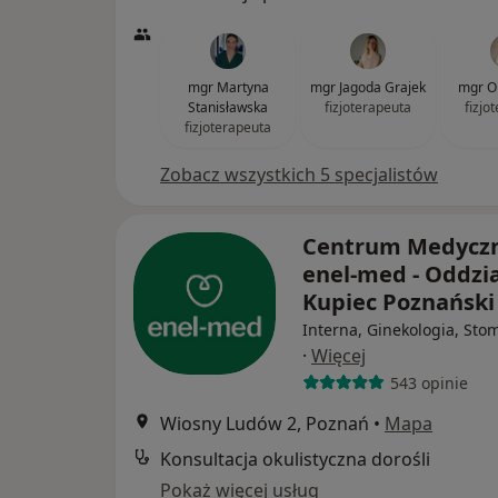
mgr Martyna
mgr Jagoda Grajek
mgr Ol
Stanisławska
fizjoterapeuta
fizjo
fizjoterapeuta
Zobacz wszystkich 5 specjalistów
Centrum Medycz
enel-med - Oddzia
Kupiec Poznańsk
Interna, Ginekologia, Sto
·
Więcej
543 opinie
Wiosny Ludów 2, Poznań
•
Mapa
Konsultacja okulistyczna dorośli
Pokaż więcej usług