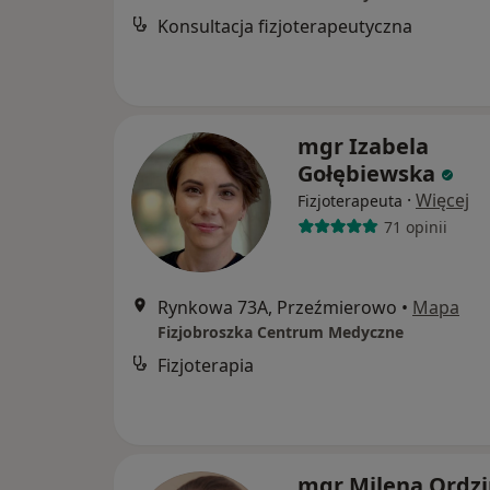
Konsultacja fizjoterapeutyczna
mgr Izabela
Gołębiewska
·
Więcej
Fizjoterapeuta
71 opinii
Rynkowa 73A, Przeźmierowo
•
Mapa
Fizjobroszka Centrum Medyczne
Fizjoterapia
mgr Milena Ordzi