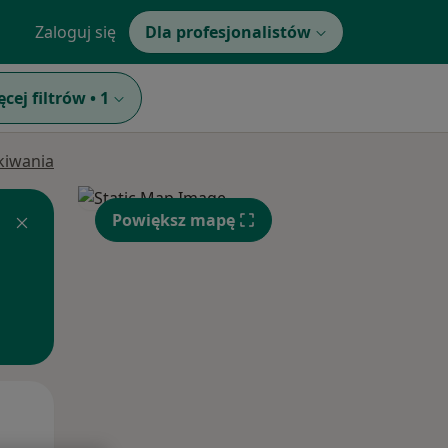
Zaloguj się
Dla profesjonalistów
ęcej filtrów
•
1
ukiwania
Powiększ mapę
Wt,
Śr,
Czw,
11 Sie
12 Sie
13 Sie