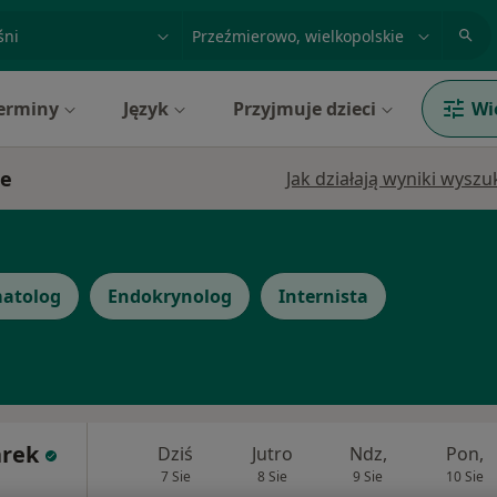
acja, badanie lub nazwisko
miasto lub dzielnica
erminy
Język
Przyjmuje dzieci
Wi
ie
Jak działają wyniki wysz
atolog
Endokrynolog
Internista
arek
Dziś
Jutro
Ndz,
Pon,
7 Sie
8 Sie
9 Sie
10 Sie