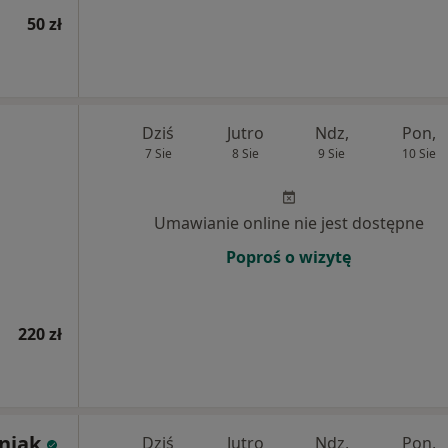
50 zł
Dziś
Jutro
Ndz,
Pon,
7 Sie
8 Sie
9 Sie
10 Sie
Umawianie online nie jest dostępne
Poproś o wizytę
220 zł
niak
Dziś
Jutro
Ndz,
Pon,