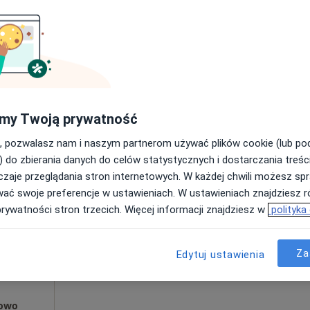
Umawianie online nie jest dostępne
Poproś o wizytę
od 170 zł
my Twoją prywatność
, pozwalasz nam i naszym partnerom używać plików cookie (lub p
) do zbierania danych do celów statystycznych i dostarczania treśc
zaje przeglądania stron internetowych. W każdej chwili możesz spr
k
Dziś
Jutro
Ndz,
Pon,
wać swoje preferencje w ustawieniach. W ustawieniach znajdziesz ró
7 Sie
8 Sie
9 Sie
10 Sie
prywatności stron trzecich. Więcej informacji znajdziesz w
polityka
Umawianie online nie jest dostępne
Za
Edytuj ustawienia
Poproś o wizytę
rowo