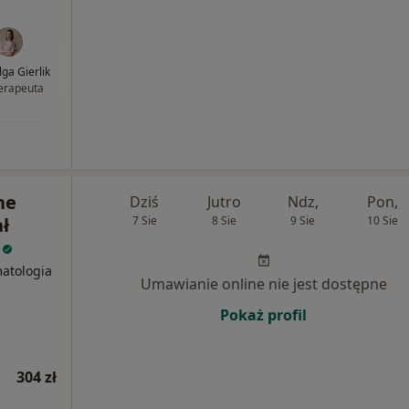
ga Gierlik
terapeuta
ne
Dziś
Jutro
Ndz,
Pon,
ł
7 Sie
8 Sie
9 Sie
10 Sie
i
matologia
Umawianie online nie jest dostępne
Pokaż profil
304 zł