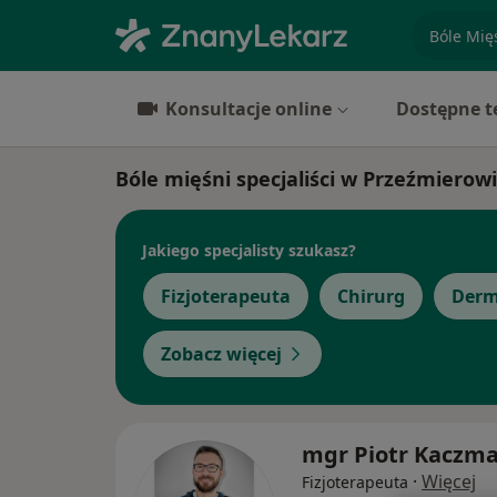
specjaliz
Konsultacje online
Dostępne t
Bóle mięśni specjaliści w Przeźmierow
Jakiego specjalisty szukasz?
Fizjoterapeuta
Chirurg
Derm
Zobacz więcej
mgr Piotr Kaczm
·
Więcej
Fizjoterapeuta