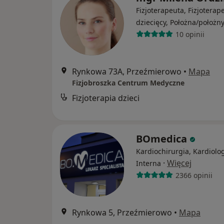
Fizjoterapeuta, Fizjoterap
dziecięcy, Położna/położn
10 opinii
Rynkowa 73A, Przeźmierowo
•
Mapa
Fizjobroszka Centrum Medyczne
Fizjoterapia dzieci
BOmedica
Kardiochirurgia, Kardiolog
·
Więcej
Interna
2366 opinii
Rynkowa 5, Przeźmierowo
•
Mapa