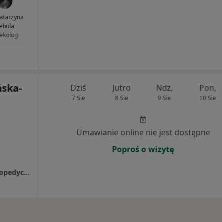
Katarzyna
ebula
ekolog
ńska-
Dziś
Jutro
Ndz,
Pon,
7 Sie
8 Sie
9 Sie
10 Sie
Umawianie online nie jest dostępne
Poproś o wizytę
Centrum Fizjoterapii Stomatologicznej i Ortopedycznej Ortognatic