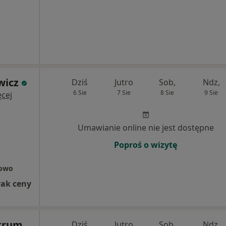
wicz
Dziś
Jutro
Sob,
Ndz,
6 Sie
7 Sie
8 Sie
9 Sie
cej
Umawianie online nie jest dostępne
Poproś o wizytę
rowo
rak ceny
trum
Dziś
Jutro
Sob,
Ndz,