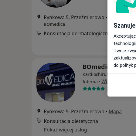
Rynkowa 5, Przeźmierowo
•
Mapa
BOmedica
Szanuje
Konsultacja dermatologiczna
Akceptując
technologii
Twoje zwyc
zaktualizo
do polityk 
BOmedica
Kardiochirurgia, Kardiolog
·
Więcej
Interna
2363 opinie
Rynkowa 5, Przeźmierowo
•
Mapa
Konsultacja dietetyczna
Pokaż więcej usług