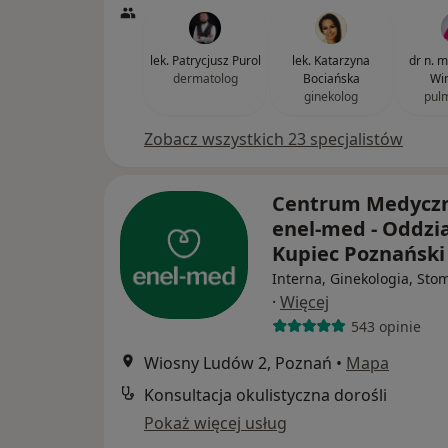
lek. Patrycjusz Purol
lek. Katarzyna
dr n. 
dermatolog
Bociańska
Win
ginekolog
pul
Zobacz wszystkich 23 specjalistów
Centrum Medycz
enel-med - Oddzia
Kupiec Poznańsk
Interna, Ginekologia, Sto
·
Więcej
543 opinie
Wiosny Ludów 2, Poznań
•
Mapa
Konsultacja okulistyczna dorośli
Pokaż więcej usług