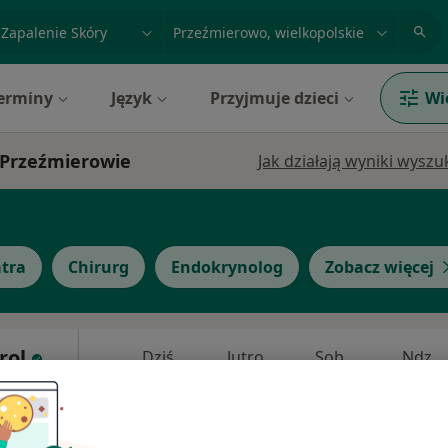
acja, badanie lub nazwisko
miasto lub dzielnica
erminy
Język
Przyjmuje dzieci
Wi
w Przeźmierowie
Jak działają wyniki wysz
atra
Chirurg
Endokrynolog
Zobacz więcej
rol
Dziś
Jutro
Sob,
Ndz,
6 Sie
7 Sie
8 Sie
9 Sie
Umawianie online nie jest dostępne