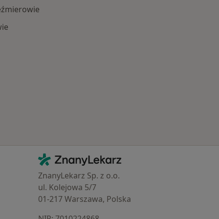
eźmierowie
ie
 Schorzenia w Przeźmierowie
Kontakt
ZnanyLekarz - Strona główna
ZnanyLekarz Sp. z o.o.
ul. Kolejowa 5/7
01-217 Warszawa, Polska
NIP: ⁠7010224868