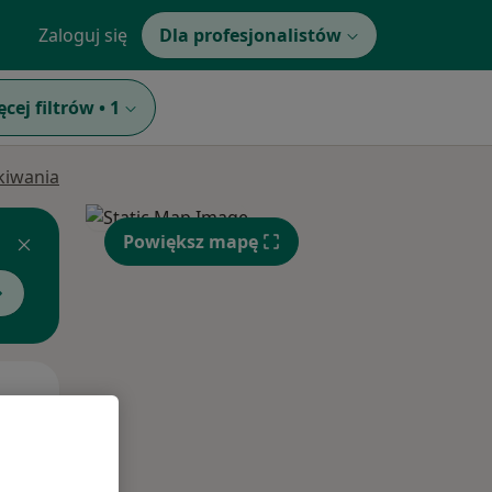
Zaloguj się
Dla profesjonalistów
ęcej filtrów
•
1
ukiwania
Powiększ mapę
Pon,
Wt,
Śr,
10 Sie
11 Sie
12 Sie