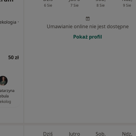
6 Sie
7 Sie
8 Sie
9 Sie
·
ekologia
Umawianie online nie jest dostępne
Pokaż profil
50 zł
Katarzyna
ebula
ekolog
Dziś
Jutro
Sob,
Ndz,