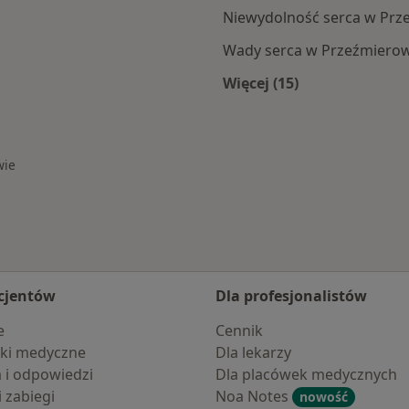
Niewydolność serca w Prz
Wady serca w Przeźmierow
Więcej (15)
źmierowa
Więcej w kategorii:
wie
cjentów
Dla profesjonalistów
e
Cennik
ki medyczne
Dla lekarzy
a i odpowiedzi
Dla placówek medycznych
i zabiegi
Noa Notes
nowość