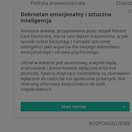
Polityka prywatności dla
Choro
profesjonalistów, których dane
Pomoc
Dobrostan emocjonalny i sztuczna
pozyskaliśmy samodzielnie
Aplika
inteligencja
Polityka cookies
Blog d
Niniejsza ankieta, przygotowana przez zespół Patient
Jak działają wyniki wyszukiwania
Care Doctoralia, ma na celu lepsze zrozumienie, w jaki
Dostępność
sposób ludzie korzystają z narzędzi sztucznej
O nas
inteligencji jako wsparcia dla swojego dobrostanu
emocjonalnego i zdrowia psychicznego.
Praca
Rekrutujemy!
Partnerzy
Udział w ankiecie jest anonimowy, a wyniki będą
Centrum prasowe
analizowane i prezentowane wyłącznie w formie
zbiorczej. Pytania dotyczące nastolatków są skierowane
Kontakt
wyłącznie do rodziców lub opiekunów prawnych. Nie
zbieramy informacji bezpośrednio od osób
niepełnoletnich.
otwiera się w now
otwiera s
o
Polska
,
Türkiye
,
España
,
Start survey
ROZPORZĄDZENIE (UE