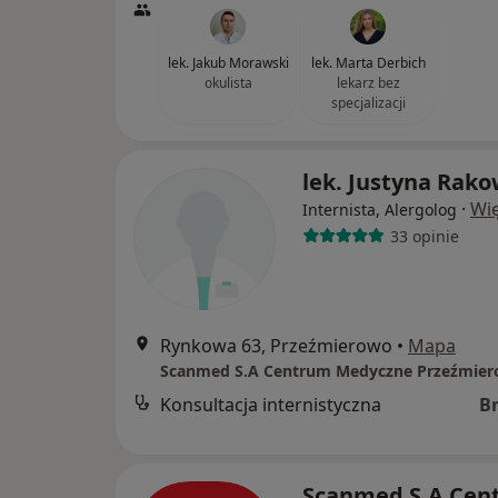
lek. Jakub Morawski
lek. Marta Derbich
okulista
lekarz bez
specjalizacji
lek. Justyna Rako
·
Wię
Internista, Alergolog
33 opinie
Rynkowa 63, Przeźmierowo
•
Mapa
Scanmed S.A Centrum Medyczne Przeźmie
Konsultacja internistyczna
B
Scanmed S.A Cen