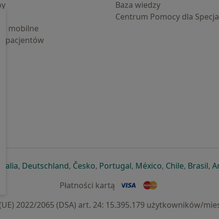
by
Baza wiedzy
Centrum Pomocy dla Specjal
cje mobilne
la pacjentów
ej karcie
ię w nowej karcie
twiera się w nowej karcie
otwiera się w nowej karcie
otwiera się w nowej karcie
otwiera się w nowej karcie
otwiera się w nowej kar
otwiera się w n
otwiera s
otw
Italia
,
Deutschland
,
Česko
,
Portugal
,
México
,
Chile
,
Brasil
,
A
Płatności kartą
) 2022/2065 (DSA) art. 24: 15.395.179 użytkowników/mies