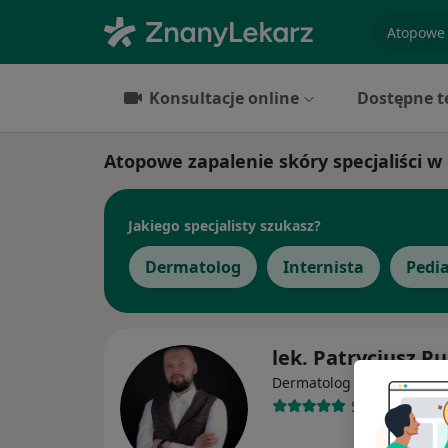
specjaliz
Konsultacje online
Dostępne t
Atopowe zapalenie skóry specjaliści 
Jakiego specjalisty szukasz?
Dermatolog
Internista
Pedi
lek. Patrycjusz Pu
Dermatolog
560 opinii