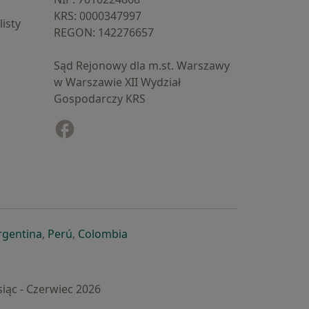
KRS: ⁠0000347997
isty
REGON: ⁠142276657
Sąd Rejonowy dla m.st. Warszawy
w Warszawie XII Wydział
Gospodarczy KRS
Facebook
otwiera się w nowej karcie
cie
owej karcie
ię w nowej karcie
iera się w nowej karcie
otwiera się w nowej karcie
otwiera się w nowej karcie
otwiera się w nowej karcie
rgentina
,
Perú
,
Colombia
iąc - Czerwiec 2026