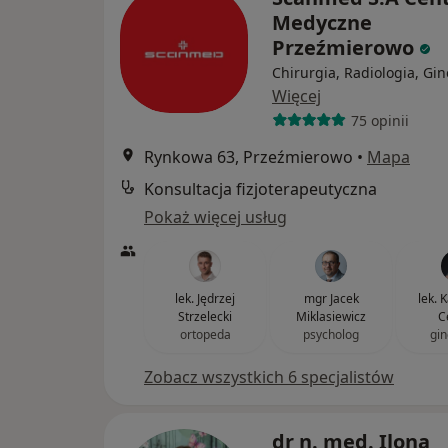
Medyczne
Przeźmierowo
Chirurgia, Radiologia, Gin
Więcej
75 opinii
Rynkowa 63, Przeźmierowo
•
Mapa
Konsultacja fizjoterapeutyczna
Pokaż więcej usług
lek. Jędrzej
mgr Jacek
lek. 
Strzelecki
Miklasiewicz
C
ortopeda
psycholog
gin
Zobacz wszystkich 6 specjalistów
dr n. med. Ilona