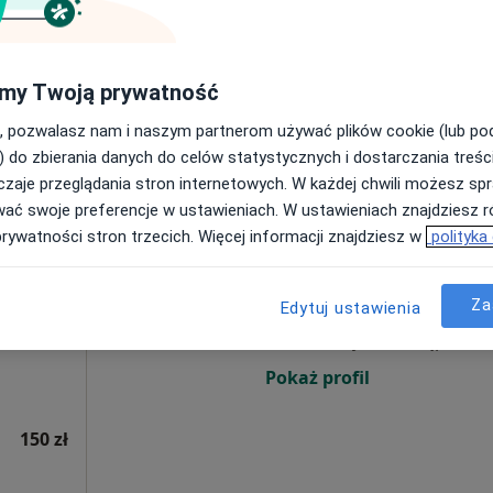
Poproś o wizytę
my Twoją prywatność
od 200 zł
, pozwalasz nam i naszym partnerom używać plików cookie (lub p
) do zbierania danych do celów statystycznych i dostarczania treśc
zaje przeglądania stron internetowych. W każdej chwili możesz spr
wać swoje preferencje w ustawieniach. W ustawieniach znajdziesz ró
prywatności stron trzecich. Więcej informacji znajdziesz w
polityka
Dziś
Jutro
Sob,
Ndz,
6 Sie
7 Sie
8 Sie
9 Sie
ia,
Za
Edytuj ustawienia
Umawianie online nie jest dostępne
Pokaż profil
150 zł