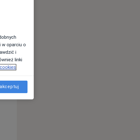
odobnych
i w oparciu o
awdzić i
wnież linki
 cookies
Pon,
Wt,
Śr,
10 Sie
11 Sie
12 Sie
akceptuj