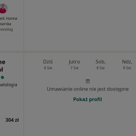
med. Hanna
iarska
monolog
ne
Dziś
Jutro
Sob,
Ndz,
ł
6 Sie
7 Sie
8 Sie
9 Sie
i
matologia
Umawianie online nie jest dostępne
Pokaż profil
304 zł