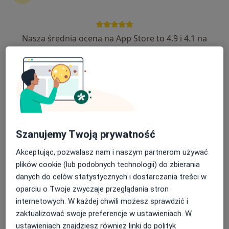
Nasza średnia ocena na App Store to 4.9 i 4.1 na
Marcin Pietkiewicz
Google Play Store
·
Więcej
Fizjoterapeuta
18 opinii
Sportowa 6/1, Złotów
•
Mapa
Klinika masażu i fizjoterapii Pietkiewicz
Konsultacja fizjoterapeutyczna
od 150 zł
Specjalista nie oferuje umawiania online pod tym adresem.
Szanujemy Twoją prywatność
Poproś o wizytę
Akceptując, pozwalasz nam i naszym partnerom używać
plików cookie (lub podobnych technologii) do zbierania
danych do celów statystycznych i dostarczania treści w
oparciu o Twoje zwyczaje przeglądania stron
internetowych. W każdej chwili możesz sprawdzić i
zaktualizować swoje preferencje w ustawieniach. W
ustawieniach znajdziesz również linki do polityk