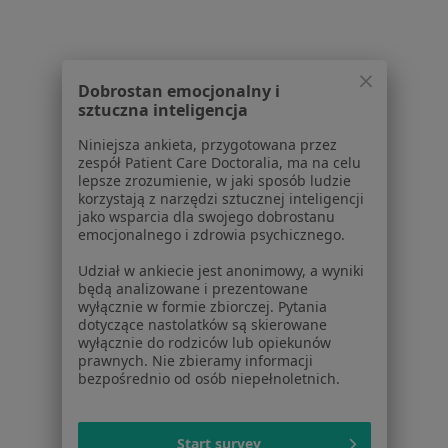
Pomoc
Aplikacje mobilne
Blog dla pacjentów
Dla profesjonalistów
Dobrostan emocjonalny i
sztuczna inteligencja
Cennik
Niniejsza ankieta, przygotowana przez
Dla lekarzy
zespół Patient Care Doctoralia, ma na celu
Dla placówek medycznych
lepsze zrozumienie, w jaki sposób ludzie
Noa Notes
korzystają z narzędzi sztucznej inteligencji
nowość
jako wsparcia dla swojego dobrostanu
Baza wiedzy
emocjonalnego i zdrowia psychicznego.
Centrum Pomocy dla Specjalisty
Udział w ankiecie jest anonimowy, a wyniki
Kontakt
będą analizowane i prezentowane
ZnanyLekarz - Strona główna
wyłącznie w formie zbiorczej. Pytania
dotyczące nastolatków są skierowane
ZnanyLekarz Sp. z o.o.
wyłącznie do rodziców lub opiekunów
ul. Kolejowa 5/7
prawnych. Nie zbieramy informacji
bezpośrednio od osób niepełnoletnich.
01-217 Warszawa, Polska
NIP: ⁠7010224868
Start survey