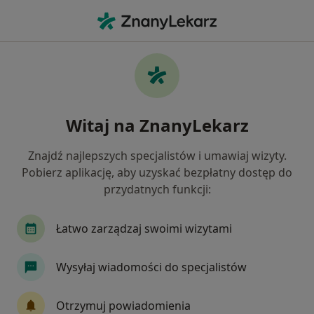
Me
Bóle Kręgosłupa • Złotów, wielkopolskie
Filtry
• 1
Ubezpieczenie
Map
Bóle kręgosłupa specjaliści w Złotowie
Witaj na ZnanyLekarz
Jak działają wyniki wyszukiwania
Znajdź najlepszych specjalistów i umawiaj wizyty.
Pobierz aplikację, aby uzyskać bezpłatny dostęp do
Jakiego specjalisty szukasz?
przydatnych funkcji:
Fizjoterapeuta
Technik masażysta
Łatwo zarządzaj swoimi wizytami
Wysyłaj wiadomości do specjalistów
Otrzymuj powiadomienia