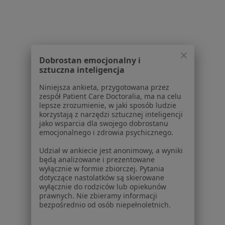
Bóle głowy w Warszawie
Bóle głowy w Piasecznie
Bóle głowy w Pruszkowie
Dobrostan emocjonalny i
Bóle głowy w Legionowie
sztuczna inteligencja
Bóle głowy w Wołominie
Niniejsza ankieta, przygotowana przez
zespół Patient Care Doctoralia, ma na celu
Więcej (15)
lepsze zrozumienie, w jaki sposób ludzie
Więcej w kategorii: W pobliżu Radzymina
korzystają z narzędzi sztucznej inteligencji
jako wsparcia dla swojego dobrostanu
Schorzenia w Radzyminie
emocjonalnego i zdrowia psychicznego.
Złamanie zęba w Radzyminie
Udział w ankiecie jest anonimowy, a wyniki
będą analizowane i prezentowane
Braki zębowe w Radzyminie
wyłącznie w formie zbiorczej. Pytania
dotyczące nastolatków są skierowane
Protezy w Radzyminie
wyłącznie do rodziców lub opiekunów
prawnych. Nie zbieramy informacji
Próchnica w Radzyminie
bezpośrednio od osób niepełnoletnich.
Ruchomość zębów w Radzyminie