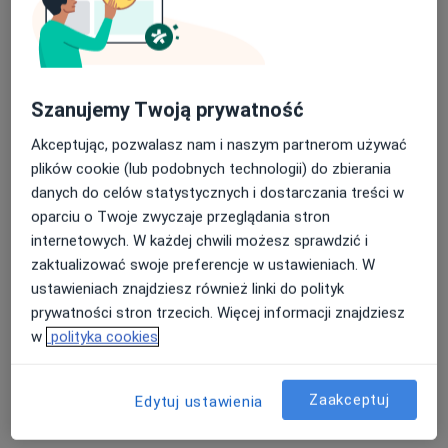
lek. Małgorzata
lek. Agnieszka
Kozłowska
Paszkowska
internista
lekarz rodzinny
Szanujemy Twoją prywatność
Brak dostępnych specjalistów z wolnymi terminami w tym centrum medycznym.
Akceptując, pozwalasz nam i naszym partnerom używać
Pokaż profil
plików cookie (lub podobnych technologii) do zbierania
danych do celów statystycznych i dostarczania treści w
oparciu o Twoje zwyczaje przeglądania stron
internetowych. W każdej chwili możesz sprawdzić i
zaktualizować swoje preferencje w ustawieniach. W
ustawieniach znajdziesz również linki do polityk
prywatności stron trzecich. Więcej informacji znajdziesz
w
polityka cookies
Skupienie na pacjencie
Zaakceptuj
Edytuj ustawienia
lek. Joanna Gieniusz-Pękalska
·
Więcej
Lekarz rodzinny