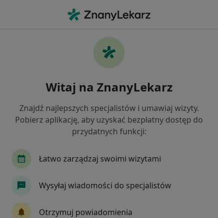
Me
Bóle Głowy • Radzymin, mazowieckie
Filtry
• 1
Ubezpieczenie
Map
Bóle głowy specjaliści w Radzyminie
Witaj na ZnanyLekarz
Jak działają wyniki wyszukiwania
Znajdź najlepszych specjalistów i umawiaj wizyty.
Pobierz aplikację, aby uzyskać bezpłatny dostęp do
Jakiego specjalisty szukasz?
przydatnych funkcji:
Fizjoterapeuta
Internista
Lekarz rodzinn
Łatwo zarządzaj swoimi wizytami
Wysyłaj wiadomości do specjalistów
Otrzymuj powiadomienia