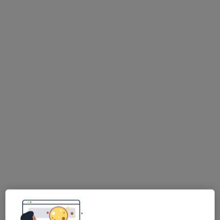
Mak-Med Klinika Chorób Cywilizacyjnych
·
Więcej
Alergologia, Chirurgia, Diabetologia
63 opinie
Adres 1
Adres 2
Adres 3
aleja Armii Krajowej 64/13 POZ, Wołomin
•
Mapa
Konsultacja internistyczna (NFZ)
Pokaż więcej usług