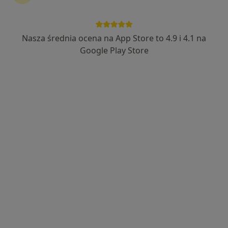
Nasza średnia ocena na App Store to 4.9 i 4.1 na
lek. Małgorzata Kozłowska
Google Play Store
·
Więcej
Internista, Lekarz pierwszego kontaktu
3 opinie
Adres 1
Adres 2
aleja Armii Krajowej 64/13 POZ, Wołomin
•
Mapa
Mak-Med Klinika Chorób Cywilizacyjnych
Konsultacja internistyczna (NFZ)
Darmowa usługa
Specjalista nie oferuje umawiania online pod tym adresem.
Poproś o wizytę