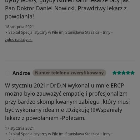
Pan Doktor Daniel Nowicki. Prawdziwy lekarz z
powołania!
18 sierpnia 2021
•
Szpital Specjalistyczny w Pile im. Stanisława Staszica
•
Inny
•
w opinii użytkownika Aleksandra
zgłoś nadużycie
Andrze
Numer telefonu zweryfikowany
A
W styczniu 2021r Dr.D.N wykonał u mnie ERCP
można było zauważyć empatię i profesjonalizm
przy bardzo skomplkwanym zabiegu ,który musi
być wykonany idealnie .Dziękuję !!!Wspaniały
lekarz z powołaniem -Polecam.
17 stycznia 2021
•
Szpital Specjalistyczny w Pile im. Stanisława Staszica
•
Inny
•
w opinii użytkownika Andrze