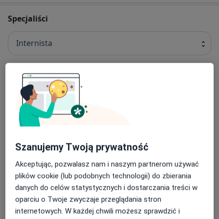
Specjaliści
Internista
Justyna Pińkowska
Internista
Joanna Katarzyna Próchenko
Szanujemy Twoją prywatność
Internista, Gastrolog
1 opinia
Akceptując, pozwalasz nam i naszym partnerom używać
plików cookie (lub podobnych technologii) do zbierania
danych do celów statystycznych i dostarczania treści w
Anna Jopek
oparciu o Twoje zwyczaje przeglądania stron
Internista
internetowych. W każdej chwili możesz sprawdzić i