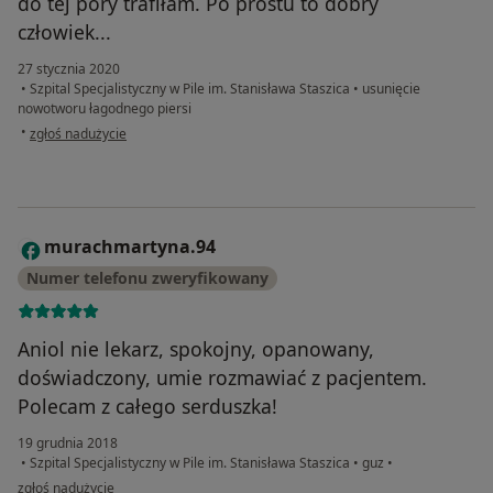
do tej pory trafiłam. Po prostu to dobry
człowiek...
27 stycznia 2020
•
Szpital Specjalistyczny w Pile im. Stanisława Staszica
•
usunięcie
nowotworu łagodnego piersi
w opinii użytkownika Konto zostało usunięte
•
zgłoś nadużycie
murachmartyna.94
M
Numer telefonu zweryfikowany
Aniol nie lekarz, spokojny, opanowany,
doświadczony, umie rozmawiać z pacjentem.
Polecam z całego serduszka!
19 grudnia 2018
•
Szpital Specjalistyczny w Pile im. Stanisława Staszica
•
guz
•
w opinii użytkownika murachmartyna.94
zgłoś nadużycie