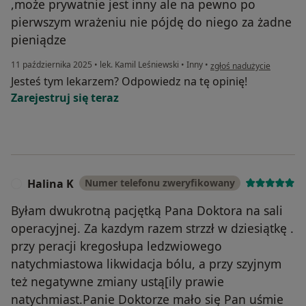
,może prywatnie jest inny ale na pewno po
pierwszym wrażeniu nie pójdę do niego za żadne
pieniądze
w opinii użytkownika Urs
11 października 2025
•
lek. Kamil Leśniewski
•
Inny
•
zgłoś nadużycie
Jesteś tym lekarzem? Odpowiedz na tę opinię!
Zarejestruj się teraz
Halina K
Numer telefonu zweryfikowany
H
Byłam dwukrotną pacjętką Pana Doktora na sali
operacyjnej. Za kazdym razem strzzł w dziesiątkę .
przy peracji kregosłupa ledzwiowego
natychmiastowa likwidacja bólu, a przy szyjnym
też negatywne zmiany ustą[ily prawie
natychmiast.Panie Doktorze mało się Pan uśmie