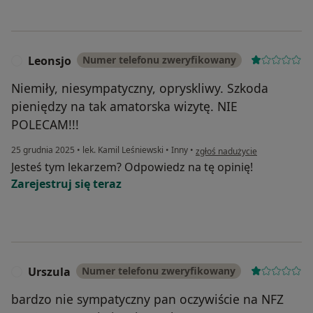
Leonsjo
Numer telefonu zweryfikowany
L
Niemiły, niesympatyczny, opryskliwy. Szkoda
pieniędzy na tak amatorska wizytę. NIE
POLECAM!!!
w opinii użytkownika Leonsjo
25 grudnia 2025
•
lek. Kamil Leśniewski
•
Inny
•
zgłoś nadużycie
Jesteś tym lekarzem? Odpowiedz na tę opinię!
Zarejestruj się teraz
Urszula
Numer telefonu zweryfikowany
U
bardzo nie sympatyczny pan oczywiście na NFZ