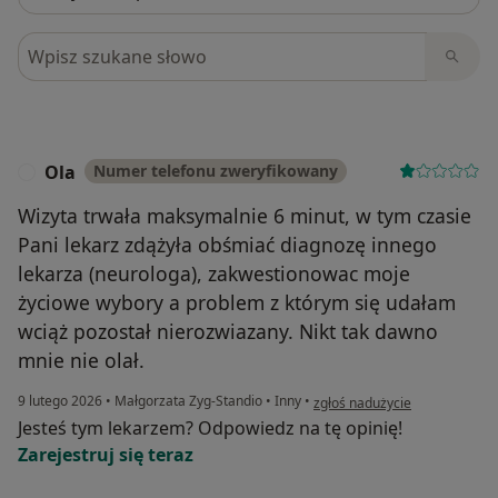
Szukaj w opiniach
Ola
Numer telefonu zweryfikowany
O
Wizyta trwała maksymalnie 6 minut, w tym czasie
Pani lekarz zdążyła obśmiać diagnozę innego
lekarza (neurologa), zakwestionowac moje
życiowe wybory a problem z którym się udałam
wciąż pozostał nierozwiazany. Nikt tak dawno
mnie nie olał.
w opinii użytkownika Ola
9 lutego 2026
•
Małgorzata Zyg-Standio
•
Inny
•
zgłoś nadużycie
Jesteś tym lekarzem? Odpowiedz na tę opinię!
Zarejestruj się teraz