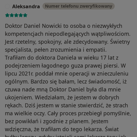
Aleksandra
Numer telefonu zweryfikowany
A
Doktor Daniel Nowicki to osoba o niezwykłych
kompetencjach niepodlegających wątpliwościom.
Jest rzetelny, spokojny, ale zdecydowany. Świetny
specjalista, pełen zrozumienia i empatii.
Trafiłam do doktora Daniela w wieku 17 lat z
podejrzeniem łagodnego guza prawej piersi. W
lipcu 2021r. poddał mnie operacji w znieczuleniu
ogólnym. Bardzo się bałam, lecz świadomość, iż
czuwa nade mną Doktor Daniel była dla mnie
ukojeniem. Wiedziałam, że jestem w dobrych
rękach. Dziś jestem w stanie stwierdzić, że strach
ma wielkie oczy. Cały proces przebiegł pomyślnie,
bez powikłań i zgodnie z planem. Jestem
wdzięczna, że trafiłam do tego lekarza. Świat
byłby lepszy, gdyby istnieli sami lekarze tacy jak