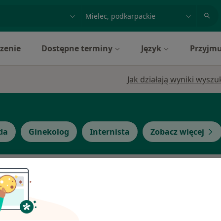
acja, badanie lub nazwisko
miasto lub dzielnica
zenie
Dostępne terminy
Język
Przyjmu
Jak działają wyniki wysz
da
Ginekolog
Internista
Zobacz więcej
epiel
Dziś
Jutro
Sob,
Ndz,
6 Sie
7 Sie
8 Sie
9 Sie
a
Umawianie online nie jest dostępne