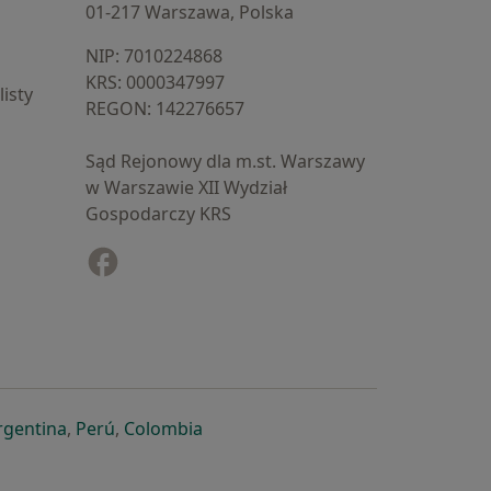
01-217 Warszawa, Polska
NIP: ⁠7010224868
KRS: ⁠0000347997
isty
REGON: ⁠142276657
Sąd Rejonowy dla m.st. Warszawy
w Warszawie XII Wydział
Gospodarczy KRS
Facebook
otwiera się w nowej karcie
cie
owej karcie
ię w nowej karcie
iera się w nowej karcie
otwiera się w nowej karcie
otwiera się w nowej karcie
otwiera się w nowej karcie
rgentina
,
Perú
,
Colombia