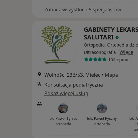
Zobacz wszystkich 5 specjalistów
GABINETY LEKARS
SALUTARI
Ortopedia, Ortopedia dzie
·
Więcej
Ultrasonografia
104 opinie
Wolności 23B/53, Mielec
•
Mapa
Konsultacja pediatryczna
Pokaż więcej usług
lek. Paweł Tyniec
lek. Paweł Pyszny
lek. 
ortopeda
ortopeda
C
pe