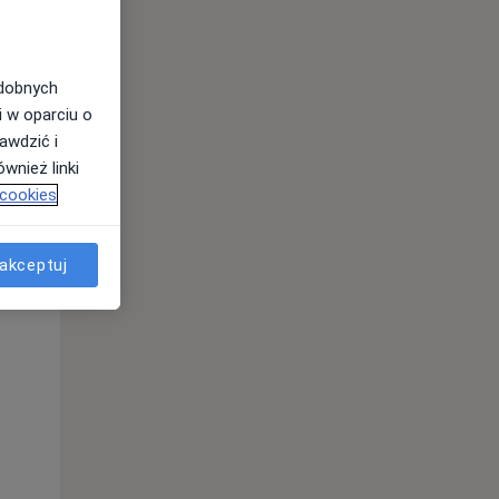
odobnych
i w oparciu o
awdzić i
wnież linki
 cookies
Pon,
Wt,
Śr,
akceptuj
10 Sie
11 Sie
12 Sie