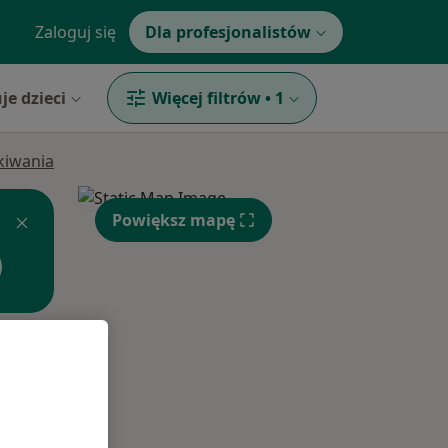
Zaloguj się
Dla profesjonalistów
je dzieci
Więcej filtrów
•
1
ukiwania
Powiększ mapę
Pon,
Wt,
Śr,
10 Sie
11 Sie
12 Sie