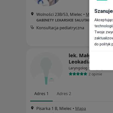
Szanuje
Wolności 23B/53, Mielec
•
Mapa
GABINETY LEKARSKIE SALUTARI
Akceptując
technologii
Konsultacja pediatryczna
Twoje zwyc
zaktualizo
do polityk 
lek. Małgorzata
Leokadia Pachole
·
Więcej
Laryngolog
2 opinie
Adres 1
Adres 2
Pisarka 1 B, Mielec
•
Mapa