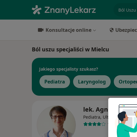
specjaliz
Konsultacje online
Ubezpiec
Ból uszu specjaliści w Mielcu
Jakiego specjalisty szukasz?
Pediatra
Laryngolog
Ortope
lek. Agnieszka Cz
Pediatra, Ultrasonografist
13 opinii