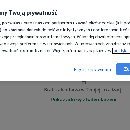
Poproś o wizytę
my Twoją prywatność
, pozwalasz nam i naszym partnerom używać plików cookie (lub p
) do zbierania danych do celów statystycznych i dostarczania treśc
200 zł
zaje przeglądania stron internetowych. W każdej chwili możesz spr
wać swoje preferencje w ustawieniach. W ustawieniach znajdziesz ró
prywatności stron trzecich. Więcej informacji znajdziesz w
polityka
Dziś
Jutro
Sob,
Ndz,
Za
c
6 Sie
7 Sie
8 Sie
9 Sie
Edytuj ustawienia
Brak kalendarza w Twojej lokalizacji.
Pokaż adresy z kalendarzem