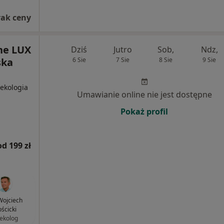
rak ceny
ne LUX
Dziś
Jutro
Sob,
Ndz,
ska
6 Sie
7 Sie
8 Sie
9 Sie
nekologia
Umawianie online nie jest dostępne
Pokaż profil
od 199 zł
 Wojciech
ścicki
ekolog