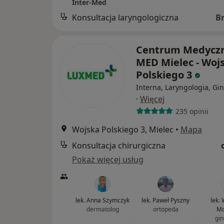
Inter-Med
Konsultacja laryngologiczna
B
Centrum Medycz
MED Mielec - Woj
Polskiego 3
Interna, Laryngologia, Gi
·
Więcej
235 opinii
Wojska Polskiego 3, Mielec
•
Mapa
Konsultacja chirurgiczna
Pokaż więcej usług
lek. Anna Szymczyk
lek. Paweł Pyszny
lek.
dermatolog
ortopeda
Mo
gin