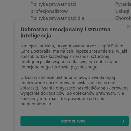
Polityka prywatności
Pytani
profesjonalistów
Usługi 
Polityka prywatności dla
Choro
profesjonalistów, których dane
Pomoc
Dobrostan emocjonalny i sztuczna
pozyskaliśmy samodzielnie
Aplika
inteligencja
Polityka cookies
Blog d
Niniejsza ankieta, przygotowana przez zespół Patient
Jak działają wyniki wyszukiwania
Care Doctoralia, ma na celu lepsze zrozumienie, w jaki
Dostępność
sposób ludzie korzystają z narzędzi sztucznej
O nas
inteligencji jako wsparcia dla swojego dobrostanu
emocjonalnego i zdrowia psychicznego.
Praca
Rekrutujemy!
Partnerzy
Udział w ankiecie jest anonimowy, a wyniki będą
Centrum prasowe
analizowane i prezentowane wyłącznie w formie
zbiorczej. Pytania dotyczące nastolatków są skierowane
Kontakt
wyłącznie do rodziców lub opiekunów prawnych. Nie
zbieramy informacji bezpośrednio od osób
niepełnoletnich.
otwiera się w now
otwiera s
o
Polska
,
Türkiye
,
España
,
Start survey