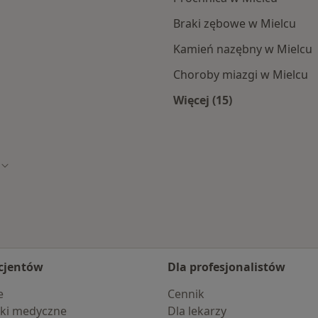
Braki zębowe w Mielcu
Kamień nazębny w Mielcu
Choroby miazgi w Mielcu
Więcej (15)
Więcej w kategorii: 
o
Zmień miasto
cjentów
Dla profesjonalistów
e
Cennik
ki medyczne
Dla lekarzy