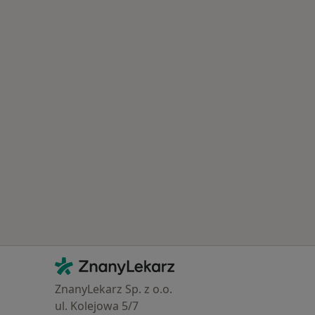
Schorzenia w Mielcu
Kontakt
ZnanyLekarz - Strona główna
ZnanyLekarz Sp. z o.o.
ul. Kolejowa 5/7