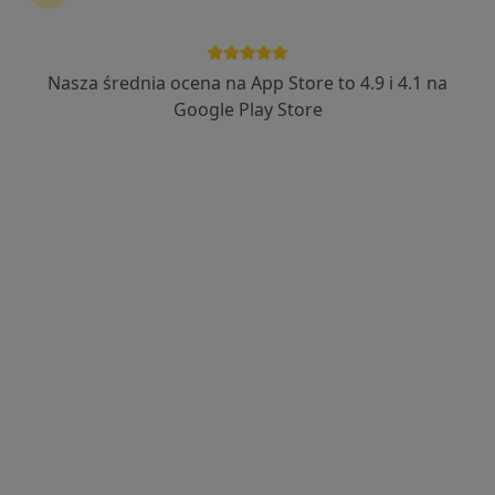
Nasza średnia ocena na App Store to 4.9 i 4.1 na
lek. dent. Justyna Anna Stępień
Google Play Store
·
Więcej
Stomatolog
26 opinii
Żeromskiego, Mielec
•
Mapa
Praktyka stomatologiczna Bednarz
Konsultacja stomatologiczna
Brak ceny
Specjalista nie oferuje umawiania online pod tym adresem.
Poproś o wizytę