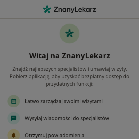
Me
Urazy Zębów • Mielec, podkarpackie
Filtry
• 1
Ubezpieczenie
Map
Urazy zębów specjaliści w Mielcu
Witaj na ZnanyLekarz
Jak działają wyniki wyszukiwania
Znajdź najlepszych specjalistów i umawiaj wizyty.
Pobierz aplikację, aby uzyskać bezpłatny dostęp do
Jakiego specjalisty szukasz?
przydatnych funkcji:
Stomatolog
Ortodonta
Lekarz wykonując
Łatwo zarządzaj swoimi wizytami
Wysyłaj wiadomości do specjalistów
Otrzymuj powiadomienia