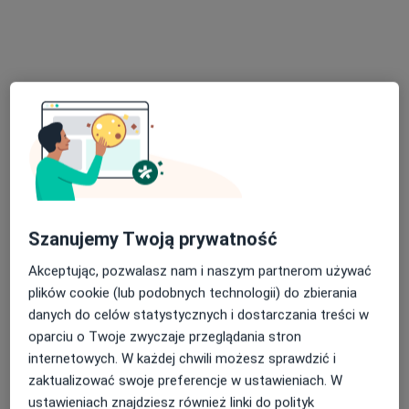
lek. dent. Mateusz Betlej
Stomatolog
12 opinii
Parkowa 1/2, Ropczyce
•
Mapa
Klinika Stomatologiczna Primadent
Chirurgia stomatologiczna
Brak ceny
Specjalista nie oferuje umawiania online pod tym adresem.
Szanujemy Twoją prywatność
Poproś o wizytę
Akceptując, pozwalasz nam i naszym partnerom używać
plików cookie (lub podobnych technologii) do zbierania
danych do celów statystycznych i dostarczania treści w
oparciu o Twoje zwyczaje przeglądania stron
internetowych. W każdej chwili możesz sprawdzić i
zaktualizować swoje preferencje w ustawieniach. W
ustawieniach znajdziesz również linki do polityk