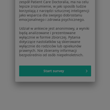
O nas
zespół Patient Care Doctoralia, ma na celu
Praca
lepsze zrozumienie, w jaki sposób ludzie
Rekrutujemy!
korzystają z narzędzi sztucznej inteligencji
Partnerzy
jako wsparcia dla swojego dobrostanu
Centrum prasowe
emocjonalnego i zdrowia psychicznego.
Kontakt
Udział w ankiecie jest anonimowy, a wyniki
będą analizowane i prezentowane
Dla pacjentów
wyłącznie w formie zbiorczej. Pytania
dotyczące nastolatków są skierowane
Lekarze
wyłącznie do rodziców lub opiekunów
Placówki medyczne
prawnych. Nie zbieramy informacji
Pytania i odpowiedzi
bezpośrednio od osób niepełnoletnich.
Usługi i zabiegi
Choroby
Start survey
Pomoc
Aplikacje mobilne
Blog dla pacjentów
Dla profesjonalistów
Cennik
Dla lekarzy