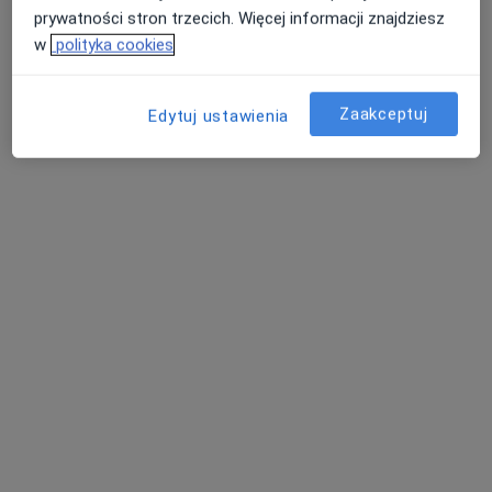
prywatności stron trzecich. Więcej informacji znajdziesz
w
polityka cookies
lek. dent. Paweł Kuryłło
·
Więcej
Stomatolog
Zaakceptuj
Edytuj ustawienia
31 opinii
ul. Kilińskiego 2, Mielec
•
Mapa
Centrum Stomatologii Dentes "Kuryłło"
Chirurgia stomatologiczna
Brak ceny
Specjalista nie oferuje umawiania online pod tym adresem.
Poproś o wizytę