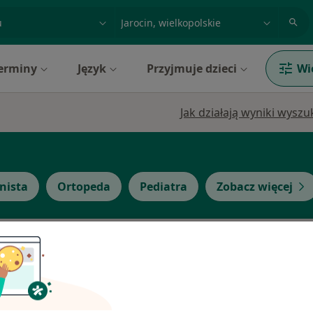
acja, badanie lub nazwisko
miasto lub dzielnica
erminy
Język
Przyjmuje dzieci
Wi
Jak działają wyniki wysz
nista
Ortopeda
Pediatra
Zobacz więcej
r
Dziś
Jutro
Wt,
Śr,
9 Sie
10 Sie
11 Sie
12 Sie
Umawianie online nie jest dostępne