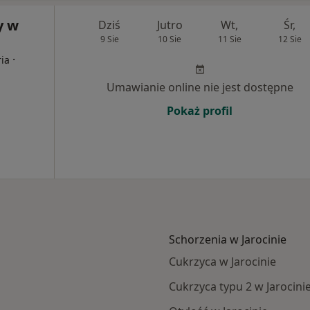
y w
Dziś
Jutro
Wt,
Śr,
9 Sie
10 Sie
11 Sie
12 Sie
·
ria
Umawianie online nie jest dostępne
Pokaż profil
Schorzenia w Jarocinie
Cukrzyca w Jarocinie
Cukrzyca typu 2 w Jarocini