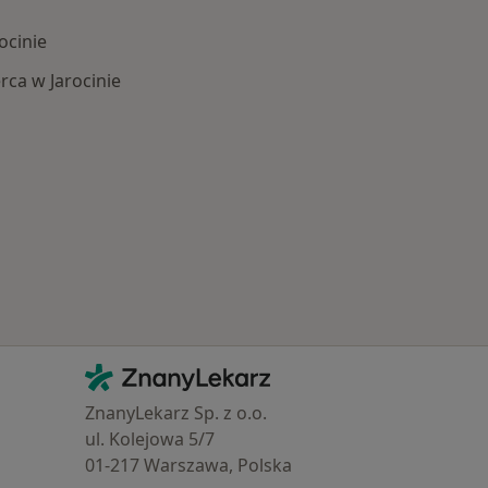
ocinie
ca w Jarocinie
chorzenia w Jarocinie
Kontakt
ZnanyLekarz - Strona główna
ZnanyLekarz Sp. z o.o.
ul. Kolejowa 5/7
01-217 Warszawa, Polska