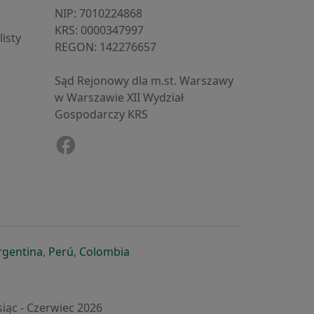
NIP: ⁠7010224868
KRS: ⁠0000347997
isty
REGON: ⁠142276657
Sąd Rejonowy dla m.st. Warszawy
w Warszawie XII Wydział
Gospodarczy KRS
Facebook
otwiera się w nowej karcie
cie
owej karcie
ię w nowej karcie
iera się w nowej karcie
otwiera się w nowej karcie
otwiera się w nowej karcie
otwiera się w nowej karcie
rgentina
,
Perú
,
Colombia
iąc - Czerwiec 2026