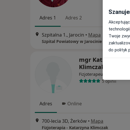
Szanuje
Adres 1
Adres 2
Akceptując
technologii
Szpitalna 1., Jarocin
•
Mapa
Twoje zwyc
Szpital Powiatowy w Jarocinie
zaktualizo
do polityk 
mgr Katarzyna
Klimczak
·
Więcej
Fizjoterapeuta
5 opinii
Adres
Online
700-lecia 3D, Żerków
•
Mapa
Fizjoterapia - Katarzyna Klimczak