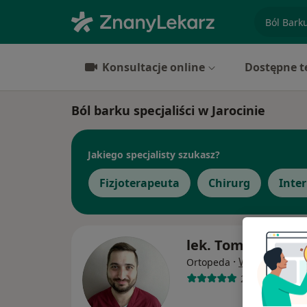
specjaliz
Konsultacje online
Dostępne t
Ból barku specjaliści w Jarocinie
Jakiego specjalisty szukasz?
Fizjoterapeuta
Chirurg
Inter
lek. Tomasz Kope
·
Więcej
Ortopeda
22 opinie