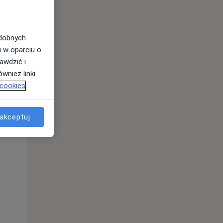
odobnych
i w oparciu o
awdzić i
wnież linki
 cookies
Czw,
Pt,
Sob,
13 Sie
14 Sie
15 Sie
akceptuj