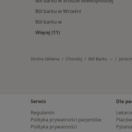
Ból barku w Środzie Wielkopolskiej
Ból barku w Wrześni
Ból barku w
Więcej (11)
Więcej w kategorii: W pobliżu Jaroci
Strona Główna
Choroby
Ból Barku
Jaroci
Zmień mias
Serwis
Dla pa
Regulamin
Lekarz
Polityka prywatności pacjentów
Placów
Polityka prywatności
Pytani