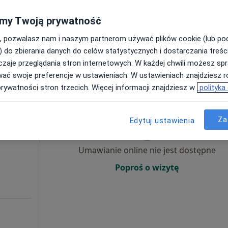
Poproś o wizytę
my Twoją prywatność
, pozwalasz nam i naszym partnerom używać plików cookie (lub p
) do zbierania danych do celów statystycznych i dostarczania treśc
zaje przeglądania stron internetowych. W każdej chwili możesz spr
wać swoje preferencje w ustawieniach. W ustawieniach znajdziesz ró
prywatności stron trzecich. Więcej informacji znajdziesz w
polityka
Dziś
Jutro
Wt,
Śr,
9 Sie
10 Sie
11 Sie
12 Sie
Za
Edytuj ustawienia
Umawianie online nie jest dostępne
Poproś o wizytę