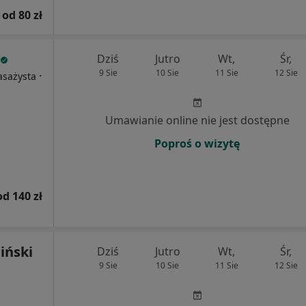
od 80 zł
Dziś
Jutro
Wt,
Śr,
9 Sie
10 Sie
11 Sie
12 Sie
·
asażysta
Umawianie online nie jest dostępne
Poproś o wizytę
od 140 zł
iński
Dziś
Jutro
Wt,
Śr,
9 Sie
10 Sie
11 Sie
12 Sie