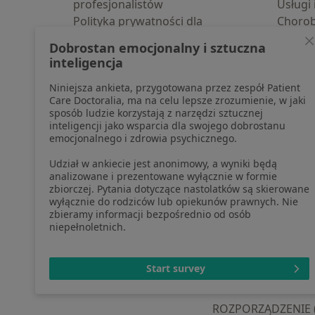
profesjonalistów
Usługi 
Polityka prywatności dla
Choro
profesjonalistów, których dane
Pomoc
Dobrostan emocjonalny i sztuczna
pozyskaliśmy samodzielnie
Aplika
inteligencja
Polityka cookies
Blog d
Niniejsza ankieta, przygotowana przez zespół Patient
Jak działają wyniki wyszukiwania
Care Doctoralia, ma na celu lepsze zrozumienie, w jaki
Dostępność
sposób ludzie korzystają z narzędzi sztucznej
O nas
inteligencji jako wsparcia dla swojego dobrostanu
emocjonalnego i zdrowia psychicznego.
Praca
Rekrutujemy!
Partnerzy
Udział w ankiecie jest anonimowy, a wyniki będą
Centrum prasowe
analizowane i prezentowane wyłącznie w formie
zbiorczej. Pytania dotyczące nastolatków są skierowane
Kontakt
wyłącznie do rodziców lub opiekunów prawnych. Nie
zbieramy informacji bezpośrednio od osób
niepełnoletnich.
otwiera się w now
otwiera s
o
Polska
,
Türkiye
,
España
,
Start survey
ROZPORZĄDZENIE (UE