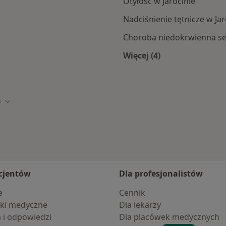
Otyłość w Jarocinie
Nadciśnienie tętnicze w Jar
Choroba niedokrwienna ser
Więcej (4)
na
Więcej w kategorii: S
n
to
Zmień miasto
cjentów
Dla profesjonalistów
e
Cennik
ki medyczne
Dla lekarzy
a i odpowiedzi
Dla placówek medycznych