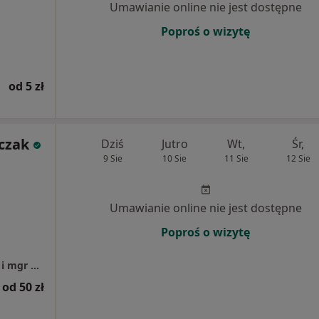
Umawianie online nie jest dostępne
Poproś o wizytę
od 5 zł
czak
Dziś
Jutro
Wt,
Śr,
9 Sie
10 Sie
11 Sie
12 Sie
Umawianie online nie jest dostępne
Poproś o wizytę
Restart Rehabilitacja, mgr Mateusz Sobczak i mgr Katarzyna Piłkowska
od 50 zł