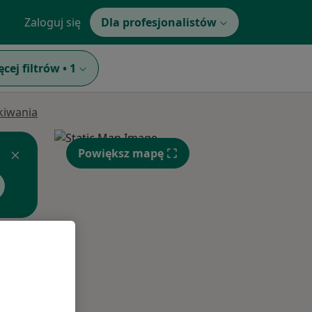
Zaloguj się
Dla profesjonalistów
ęcej filtrów
•
1
ukiwania
Powiększ mapę
Czw,
Pt,
Sob,
13 Sie
14 Sie
15 Sie