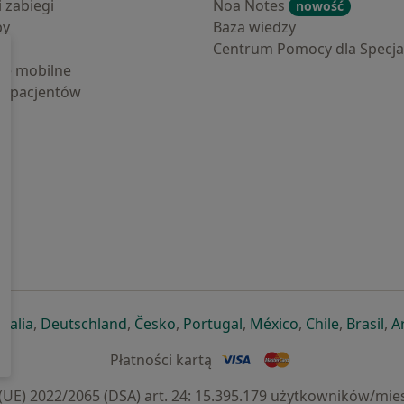
i zabiegi
Noa Notes
nowość
by
Baza wiedzy
Centrum Pomocy dla Specjal
cje mobilne
la pacjentów
ej karcie
ię w nowej karcie
twiera się w nowej karcie
otwiera się w nowej karcie
otwiera się w nowej karcie
otwiera się w nowej karcie
otwiera się w nowej kar
otwiera się w n
otwiera s
otw
Italia
,
Deutschland
,
Česko
,
Portugal
,
México
,
Chile
,
Brasil
,
A
Płatności kartą
) 2022/2065 (DSA) art. 24: 15.395.179 użytkowników/mies