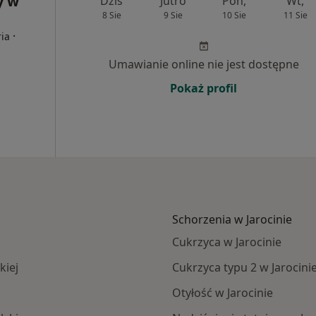
y w
Dziś
Jutro
Pon,
Wt,
8 Sie
9 Sie
10 Sie
11 Sie
·
ria
Umawianie online nie jest dostępne
Pokaż profil
Schorzenia w Jarocinie
Cukrzyca w Jarocinie
kiej
Cukrzyca typu 2 w Jarocini
Otyłość w Jarocinie