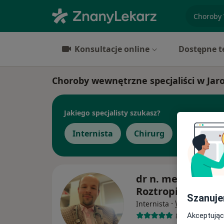
specjaliz
Konsultacje online
Dostępne t
Choroby wewnętrzne specjaliści w Jaro
Jakiego specjalisty szukasz?
Internista
Chirurg
Pediatra
dr n. med. Jakub
Roztropiński
Szanuje
·
Więcej
Internista
81 opinii
Akceptując