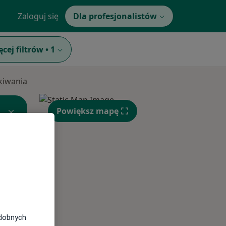
Zaloguj się
Dla profesjonalistów
ęcej filtrów
•
1
ukiwania
Powiększ mapę
Śr,
Czw,
Pt,
12 Sie
13 Sie
14 Sie
odobnych