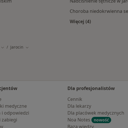
lskim
Nadciśnienie tętnicze w Jar
Choroba niedokrwienna ser
Więcej (4)
Więcej w kategorii: S
Jarocin
Zmień miasto
Zmień miasto
cjentów
Dla profesjonalistów
e
Cennik
ki medyczne
Dla lekarzy
a i odpowiedzi
Dla placówek medycznych
i zabiegi
Noa Notes
nowość
by
Baza wiedzy