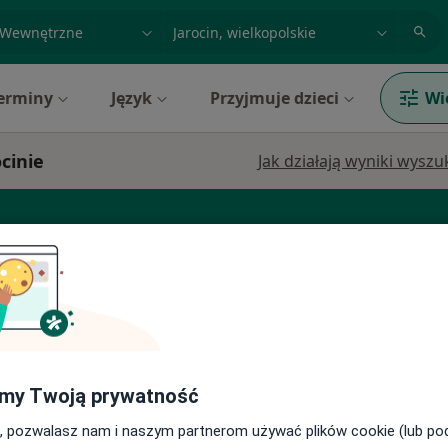
acja, badanie lub nazwisko
miasto lub dzielnica
erminy
Język
Przyjmuje dzieci
Wi
cinie
Jak działają wyniki wysz
Radiolog
Dziś
Jutro
Pon,
Wt,
8 Sie
9 Sie
10 Sie
11 Sie
my Twoją prywatność
, pozwalasz nam i naszym partnerom używać plików cookie (lub p
Brak kalendarza w Twojej lokalizacji.