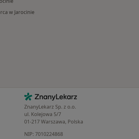
ocinie
ca w Jarocinie
chorzenia w Jarocinie
Kontakt
ZnanyLekarz - Strona główna
ZnanyLekarz Sp. z o.o.
ul. Kolejowa 5/7
01-217 Warszawa, Polska
NIP: ⁠7010224868