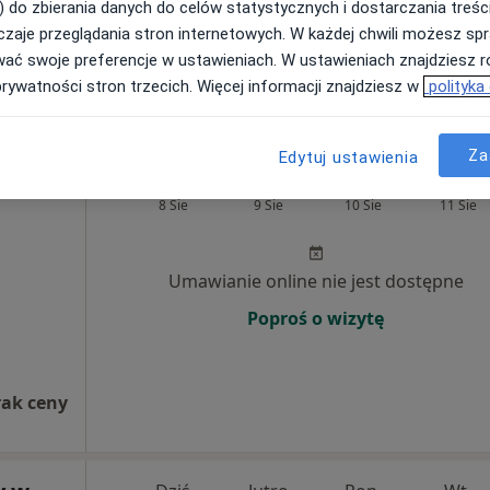
) do zbierania danych do celów statystycznych i dostarczania treśc
zaje przeglądania stron internetowych. W każdej chwili możesz spr
Pokaż adresy z kalendarzem
wać swoje preferencje w ustawieniach. W ustawieniach znajdziesz ró
prywatności stron trzecich. Więcej informacji znajdziesz w
polityka
Za
Edytuj ustawienia
odziej
Dziś
Jutro
Pon,
Wt,
8 Sie
9 Sie
10 Sie
11 Sie
Umawianie online nie jest dostępne
Poproś o wizytę
rak ceny