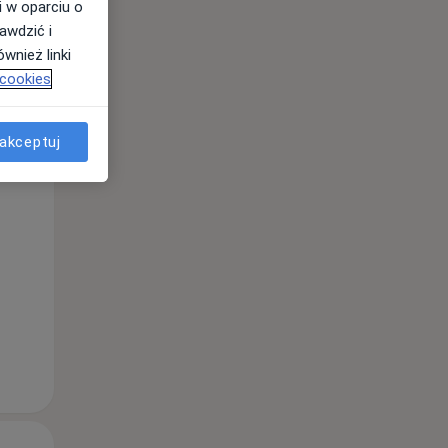
i w oparciu o
awdzić i
wnież linki
 cookies
akceptuj
Śr,
Czw,
Pt,
12 Sie
13 Sie
14 Sie