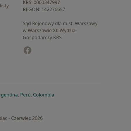
KRS: ⁠0000347997
isty
REGON: ⁠142276657
Sąd Rejonowy dla m.st. Warszawy
w Warszawie XII Wydział
Gospodarczy KRS
Facebook
otwiera się w nowej karcie
cie
owej karcie
ię w nowej karcie
iera się w nowej karcie
otwiera się w nowej karcie
otwiera się w nowej karcie
otwiera się w nowej karcie
rgentina
,
Perú
,
Colombia
iąc - Czerwiec 2026