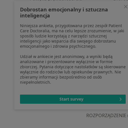
profesjonalistów, których dane
Pomoc
Dobrostan emocjonalny i sztuczna
pozyskaliśmy samodzielnie
Aplika
inteligencja
Polityka cookies
Blog d
Niniejsza ankieta, przygotowana przez zespół Patient
Jak działają wyniki wyszukiwania
Care Doctoralia, ma na celu lepsze zrozumienie, w jaki
Dostępność
sposób ludzie korzystają z narzędzi sztucznej
O nas
inteligencji jako wsparcia dla swojego dobrostanu
emocjonalnego i zdrowia psychicznego.
Praca
Rekrutujemy!
Partnerzy
Udział w ankiecie jest anonimowy, a wyniki będą
Centrum prasowe
analizowane i prezentowane wyłącznie w formie
zbiorczej. Pytania dotyczące nastolatków są skierowane
Kontakt
wyłącznie do rodziców lub opiekunów prawnych. Nie
zbieramy informacji bezpośrednio od osób
niepełnoletnich.
otwiera się w now
otwiera s
o
Polska
,
Türkiye
,
España
,
Start survey
ROZPORZĄDZENIE (UE