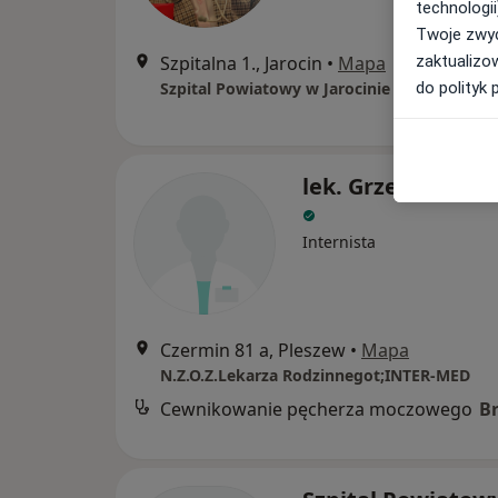
technologii
Twoje zwyc
Szpitalna 1., Jarocin
•
Mapa
zaktualizo
Szpital Powiatowy w Jarocinie
do polityk 
lek. Grzegorz Koł
Internista
Czermin 81 a, Pleszew
•
Mapa
N.Z.O.Z.Lekarza Rodzinnegot;INTER-MED
Cewnikowanie pęcherza moczowego
B