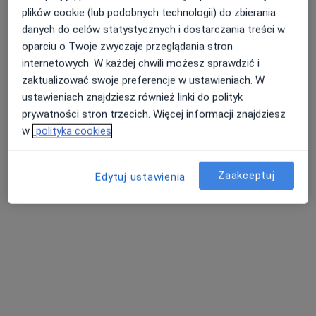
plików cookie (lub podobnych technologii) do zbierania
danych do celów statystycznych i dostarczania treści w
oparciu o Twoje zwyczaje przeglądania stron
internetowych. W każdej chwili możesz sprawdzić i
zaktualizować swoje preferencje w ustawieniach. W
ustawieniach znajdziesz również linki do polityk
prywatności stron trzecich. Więcej informacji znajdziesz
w
polityka cookies
FLEBETICA
·
Więcej
Flebologia, Chirurgia, Chirurgia naczyniowa
189 opinii
Zaakceptuj
Edytuj ustawienia
Letnia 26/2, Kłodzko
•
Mapa
Konsultacja kardiologiczna + EKG
250 zł
Pokaż więcej usług
lek. Michał Leśniak
lek. Nina Hadaś-
lek. Marcin Kontek
flebolog
Grzelka
proktolog