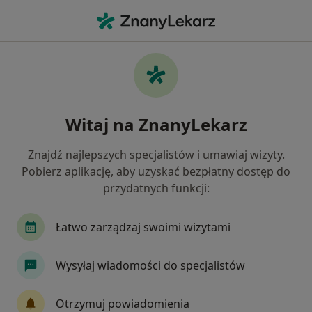
Me
Blizny • Kłodzko, dolnośląskie
Filtry
• 1
Mapa
Blizny specjaliści w Kłodzku
Witaj na ZnanyLekarz
Jak działają wyniki wyszukiwania
Znajdź najlepszych specjalistów i umawiaj wizyty.
Pobierz aplikację, aby uzyskać bezpłatny dostęp do
Jakiego specjalisty szukasz?
przydatnych funkcji:
Chirurg plastyczny
Lekarz wykonujący zabiegi
Łatwo zarządzaj swoimi wizytami
Wysyłaj wiadomości do specjalistów
Otrzymuj powiadomienia