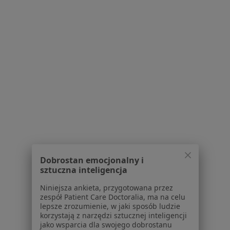
Złamania w Kłodzku
Więcej (15)
Więcej w kategorii: Schorzenia w Kłodzku
Blizny Specjaliści W Kłodzku
Serwis
Dobrostan emocjonalny i
sztuczna inteligencja
Regulamin
Polityka prywatności pacjentów
Niniejsza ankieta, przygotowana przez
Polityka prywatności profesjonalistów
zespół Patient Care Doctoralia, ma na celu
lepsze zrozumienie, w jaki sposób ludzie
Polityka prywatności dla profesjonalistów, których
korzystają z narzędzi sztucznej inteligencji
dane pozyskaliśmy samodzielnie
jako wsparcia dla swojego dobrostanu