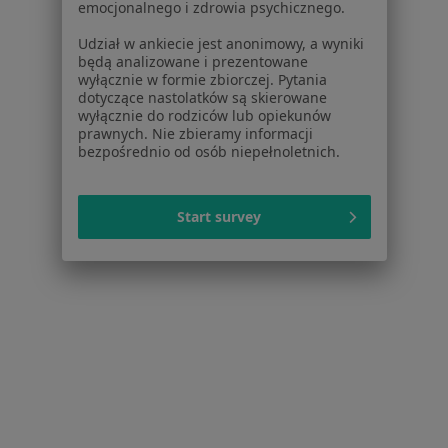
Polityka cookies
emocjonalnego i zdrowia psychicznego.
Jak działają wyniki wyszukiwania
Udział w ankiecie jest anonimowy, a wyniki
Dostępność
będą analizowane i prezentowane
O nas
wyłącznie w formie zbiorczej. Pytania
dotyczące nastolatków są skierowane
Praca
Rekrutujemy!
wyłącznie do rodziców lub opiekunów
Partnerzy
prawnych. Nie zbieramy informacji
Centrum prasowe
bezpośrednio od osób niepełnoletnich.
Kontakt
Dla pacjentów
Start survey
Lekarze
Placówki medyczne
Pytania i odpowiedzi
Usługi i zabiegi
Choroby
Pomoc
Aplikacje mobilne
Blog dla pacjentów