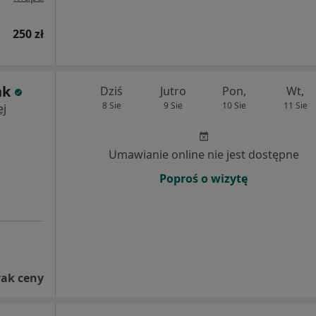
250 zł
ak
Dziś
Jutro
Pon,
Wt,
8 Sie
9 Sie
10 Sie
11 Sie
ej
Umawianie online nie jest dostępne
Poproś o wizytę
rak ceny