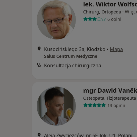
lek. Wiktor Wolfs
·
Więc
Chirurg, Ortopeda
6 opinii
Kusocińskiego 3a, Kłodzko
•
Mapa
Salus Centrum Medyczne
Konsultacja chirurgiczna
mgr Dawid Vaně
Osteopata, Fizjoterapeuta
13 opinii
Aleja Zwycięzców, nr 6F, lok. U1, Polanica Zdrój