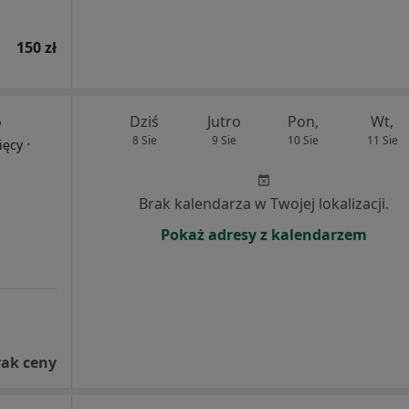
150 zł
Dziś
Jutro
Pon,
Wt,
8 Sie
9 Sie
10 Sie
11 Sie
·
ięcy
Brak kalendarza w Twojej lokalizacji.
Pokaż adresy z kalendarzem
rak ceny