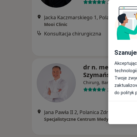
29 opinii
Jacka Kaczmarskiego 1, Polanica Zdrój
•
Mooi Clinic
Konsultacja chirurgiczna
B
Szanuje
Akceptując
dr n. med. Paweł
technologii
Szymański
Twoje zwyc
·
Więcej
Chirurg, Bariatra
zaktualizo
205 opinii
do polityk 
Jana Pawła II 2, Polanica Zdrój
•
Mapa