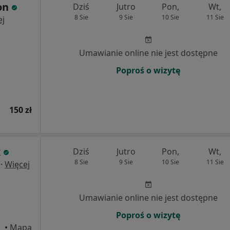
on
Dziś
Jutro
Pon,
Wt,
8 Sie
9 Sie
10 Sie
11 Sie
ej
Umawianie online nie jest dostępne
Poproś o wizytę
150 zł
k
Dziś
Jutro
Pon,
Wt,
8 Sie
9 Sie
10 Sie
11 Sie
·
Więcej
Umawianie online nie jest dostępne
Poproś o wizytę
•
Mapa