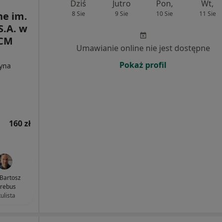
Dziś
Jutro
Pon,
Wt,
e im.
8 Sie
9 Sie
10 Sie
11 Sie
S.A. w
SCM
Umawianie online nie jest dostępne
Pokaż profil
cyna
160 zł
 Bartosz
rebus
ulista