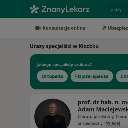
specjaliz
Konsultacje online
Ubezpiec
Urazy specjaliści w Kłodzku
Jakiego specjalisty szukasz?
Ortopeda
Fizjoterapeuta
Ch
prof. dr hab. n. m
Adam Maciejewsk
Chirurg plastyczny, Chiru
·
Więcej
onkologiczny