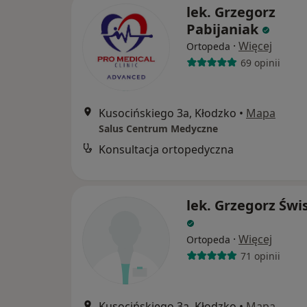
lek. Grzegorz
Pabijaniak
·
Więcej
Ortopeda
69 opinii
Kusocińskiego 3a, Kłodzko
•
Mapa
Salus Centrum Medyczne
Konsultacja ortopedyczna
lek. Grzegorz Świ
·
Więcej
Ortopeda
71 opinii
Kusocińskiego 3a, Kłodzko
•
Mapa