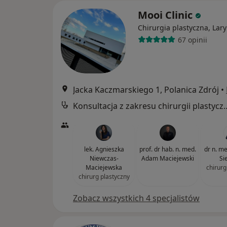
Mooi Clinic
Chirurgia plastyczna, Lar
67 opinii
Jacka Kaczmarskiego 1, Polanica Zdrój
•
Konsultacja z zakresu c
lek. Agnieszka
prof. dr hab. n. med.
dr n. m
Niewczas-
Adam Maciejewski
Si
Maciejewska
chirurg
chirurg plastyczny
Zobacz wszystkich 4 specjalistów