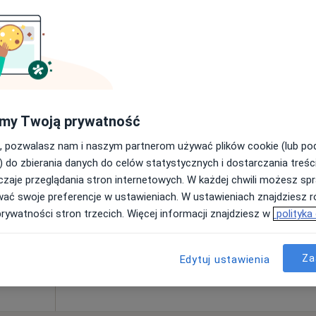
Poproś o wizytę
Mapa
rak ceny
my Twoją prywatność
, pozwalasz nam i naszym partnerom używać plików cookie (lub p
Dziś
Jutro
Pon,
Wt,
) do zbierania danych do celów statystycznych i dostarczania treśc
8 Sie
9 Sie
10 Sie
11 Sie
zaje przeglądania stron internetowych. W każdej chwili możesz spr
wać swoje preferencje w ustawieniach. W ustawieniach znajdziesz ró
prywatności stron trzecich. Więcej informacji znajdziesz w
polityka
Umawianie online nie jest dostępne
Pokaż numer
Za
Edytuj ustawienia
Specjalistyczne Centrum Medyczne im. św. Jana Pawła II S.A. w Polanicy-Zdroju