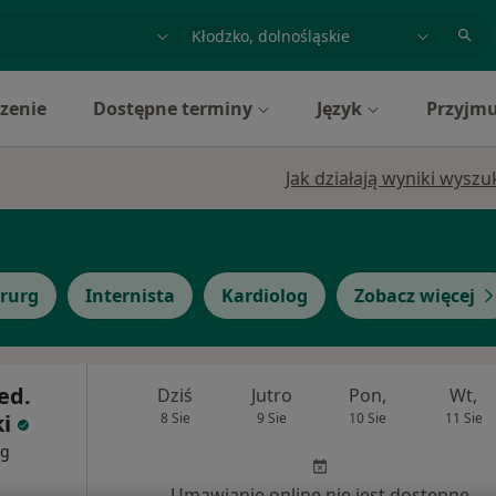
acja, badanie lub nazwisko
miasto lub dzielnica
zenie
Dostępne terminy
Język
Przyjmu
Jak działają wyniki wysz
irurg
Internista
Kardiolog
Zobacz więcej
ed.
Dziś
Jutro
Pon,
Wt,
i
8 Sie
9 Sie
10 Sie
11 Sie
rg
Umawianie online nie jest dostępne