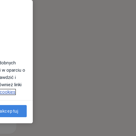
odobnych
Śr,
Czw,
Pt,
i w oparciu o
12 Sie
13 Sie
14 Sie
awdzić i
wnież linki
 cookies
akceptuj