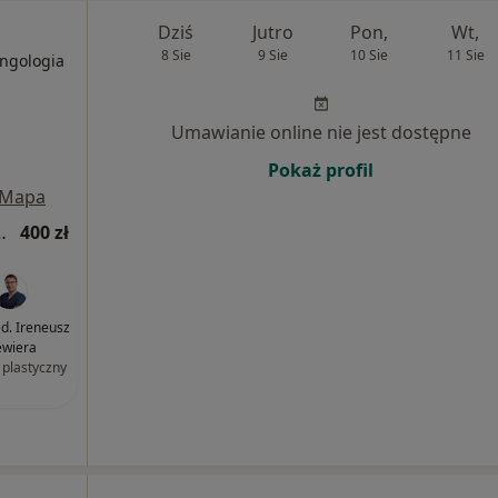
Dziś
Jutro
Pon,
Wt,
8 Sie
9 Sie
10 Sie
11 Sie
yngologia
Umawianie online nie jest dostępne
Pokaż profil
Mapa
hirurgii plastycznej
400 zł
ed. Ireneusz
ewiera
 plastyczny