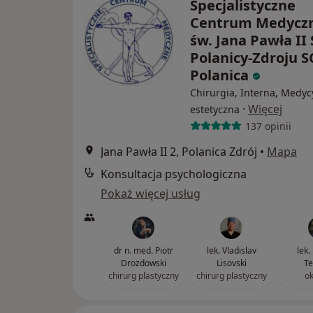
Specjalistyczne
Centrum Medyczn
św. Jana Pawła II 
Polanicy-Zdroju 
Polanica
Chirurgia, Interna, Medy
·
Więcej
estetyczna
137 opinii
Jana Pawła II 2, Polanica Zdrój
•
Mapa
Konsultacja psychologiczna
Pokaż więcej usług
dr n. med. Piotr
lek. Vladislav
lek.
Drozdowski
Lisovski
Te
chirurg plastyczny
chirurg plastyczny
ok