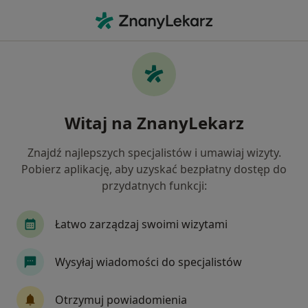
Me
Zaburzenia Miesiączkowania • Kłodzko, dolnośląskie
Filtry
• 1
Ubezpieczenie
Map
Zaburzenia miesiączkowania specjaliści w
Witaj na ZnanyLekarz
Kłodzku
Jak działają wyniki wyszukiwania
Znajdź najlepszych specjalistów i umawiaj wizyty.
Pobierz aplikację, aby uzyskać bezpłatny dostęp do
przydatnych funkcji:
Jakiego specjalisty szukasz?
Ginekolog
Internista
Chirurg
Aneste
Łatwo zarządzaj swoimi wizytami
Wysyłaj wiadomości do specjalistów
Otrzymuj powiadomienia