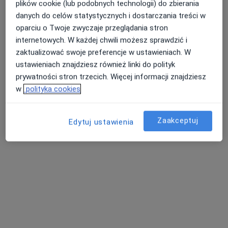
plików cookie (lub podobnych technologii) do zbierania
danych do celów statystycznych i dostarczania treści w
oparciu o Twoje zwyczaje przeglądania stron
internetowych. W każdej chwili możesz sprawdzić i
zaktualizować swoje preferencje w ustawieniach. W
ustawieniach znajdziesz również linki do polityk
prywatności stron trzecich. Więcej informacji znajdziesz
w
polityka cookies
Specjalistyczne Centrum Medyczne im.
św. Jana Pawła II S.A. w Polanicy-Zdroju
SCM Polanica
Zaakceptuj
Edytuj ustawienia
·
Więcej
Chirurgia, Interna, Medycyna estetyczna
137 opinii
Jana Pawła II 2, Polanica Zdrój
•
Mapa
Konsultacja psychologiczna
160 zł
Pokaż więcej usług