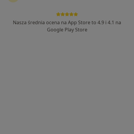
Nasza średnia ocena na App Store to 4.9 i 4.1 na
lek. Piotr Niebudek
Google Play Store
·
Więcej
Ginekolog
60 opinii
Adres 1
Adres 2
Adres 3
ul. Harcerzy 1, Kłodzko
•
Mapa
Specjalistyczna Praktyka Lekarska Lek. Piotr Niebudek
Konsultacja ginekologiczna
Brak ceny
Specjalista nie oferuje umawiania online pod tym adresem.
Poproś o wizytę