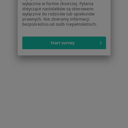
wyłącznie w formie zbiorczej. Pytania
Praca
Rekrutujemy!
dotyczące nastolatków są skierowane
Partnerzy
wyłącznie do rodziców lub opiekunów
prawnych. Nie zbieramy informacji
Centrum prasowe
bezpośrednio od osób niepełnoletnich.
Kontakt
Dla pacjentów
Start survey
Lekarze
Placówki medyczne
Pytania i odpowiedzi
Usługi i zabiegi
Choroby
Pomoc
Aplikacje mobilne
Blog dla pacjentów
Dla profesjonalistów
Cennik
Dla lekarzy