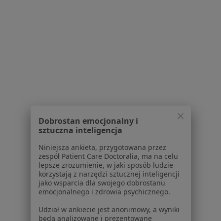
Więcej w kategorii: Schorzenia w Kłodzku
Zaburzenia Miesiączkowania Specjaliści W Kłodzku
Serwis
Dobrostan emocjonalny i
Regulamin
sztuczna inteligencja
Polityka prywatności pacjentów
Niniejsza ankieta, przygotowana przez
Polityka prywatności profesjonalistów
zespół Patient Care Doctoralia, ma na celu
Polityka prywatności dla profesjonalistów, których
lepsze zrozumienie, w jaki sposób ludzie
dane pozyskaliśmy samodzielnie
korzystają z narzędzi sztucznej inteligencji
jako wsparcia dla swojego dobrostanu
Polityka cookies
emocjonalnego i zdrowia psychicznego.
Jak działają wyniki wyszukiwania
Dostępność
Udział w ankiecie jest anonimowy, a wyniki
będą analizowane i prezentowane
O nas