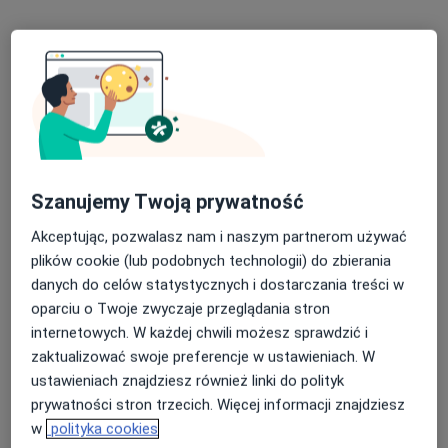
lek. Aleksandra Stawinska-Bednarek
Szanujemy Twoją prywatność
·
Więcej
Lekarz rodzinny
Akceptując, pozwalasz nam i naszym partnerom używać
7 opinii
plików cookie (lub podobnych technologii) do zbierania
Karpacka 24, Bielsko-Biała
•
Mapa
danych do celów statystycznych i dostarczania treści w
Centrum Medicover Karpacka
oparciu o Twoje zwyczaje przeglądania stron
Konsultacja lekarza rodzinnego
265 zł
internetowych. W każdej chwili możesz sprawdzić i
zaktualizować swoje preferencje w ustawieniach. W
Specjalista nie oferuje umawiania online pod tym adresem.
ustawieniach znajdziesz również linki do polityk
prywatności stron trzecich. Więcej informacji znajdziesz
Poproś o wizytę
w
polityka cookies