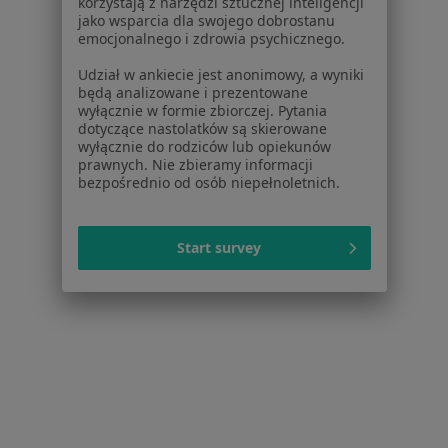
korzystają z narzędzi sztucznej inteligencji
jako wsparcia dla swojego dobrostanu
emocjonalnego i zdrowia psychicznego.
Udział w ankiecie jest anonimowy, a wyniki
będą analizowane i prezentowane
wyłącznie w formie zbiorczej. Pytania
Serwis
dotyczące nastolatków są skierowane
wyłącznie do rodziców lub opiekunów
Regulamin
prawnych. Nie zbieramy informacji
Polityka prywatności pacjentów
bezpośrednio od osób niepełnoletnich.
Polityka prywatności profesjonalistów
Polityka prywatności dla profesjonalistów, których
Start survey
dane pozyskaliśmy samodzielnie
Polityka cookies
Jak działają wyniki wyszukiwania
Dostępność
O nas
Praca
Rekrutujemy!
Partnerzy
Centrum prasowe
Kontakt