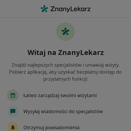
Me
Biegunka • Bielsko-Biała, śląskie
Filtry
• 1
Ubezpieczenie
Map
Biegunka specjaliści w Bielsku-Białej
Witaj na ZnanyLekarz
Jak działają wyniki wyszukiwania
Znajdź najlepszych specjalistów i umawiaj wizyty.
Pobierz aplikację, aby uzyskać bezpłatny dostęp do
Jakiego specjalisty szukasz?
przydatnych funkcji:
Pediatra
Dietetyk
Chirurg
Dermatol
Łatwo zarządzaj swoimi wizytami
Wysyłaj wiadomości do specjalistów
Otrzymuj powiadomienia