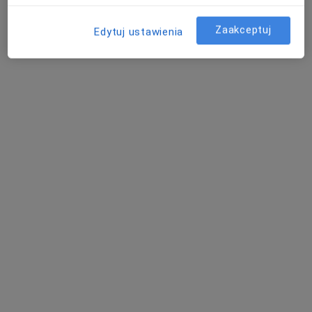
Zaakceptuj
Edytuj ustawienia
dr n. med. i n. o zdr. Alicja Pietraszek
·
Więcej
Lekarz rodzinny
Karpacka 24, Bielsko-Biała
•
Mapa
Centrum Medicover Karpacka
Konsultacja lekarza rodzinnego
265 zł
Specjalista nie oferuje umawiania online pod tym adresem.
Poproś o wizytę