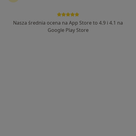
Nasza średnia ocena na App Store to 4.9 i 4.1 na
mgr Karolina Bigos
Google Play Store
·
Więcej
Dietetyk
19 opinii
Adres
Online
Lipnicka 14/3, Bielsko-Biała
•
Mapa
Pracownia Psychoterapii i Rozwoju Osobistego PPiRO
Konsultacja dietetyczna
230 zł
Specjalista nie oferuje umawiania online pod tym adresem.
Poproś o wizytę