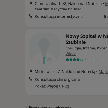
Gimnazjalna 1a/8, Nakło nad Notecią
•
M
Centrum Medyczne Dormed
Konsultacja internistyczna
B
Nowy Szpital w Na
Szubinie
Chirurgia, Interna, Położn
Więcej
34 opinie
Mickiewicza 7, Nakło nad Notecią
•
Map
Konsultacja chirurgiczna
Pokaż więcej usług
Powiązane wyszukiwania