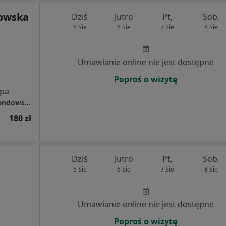
owska
Dziś
Jutro
Pt,
Sob,
5 Sie
6 Sie
7 Sie
8 Sie
Umawianie online nie jest dostępne
Poproś o wizytę
pa
Centrum Pomocy Psychologicznej Ewa Lewandowska
180 zł
Dziś
Jutro
Pt,
Sob,
5 Sie
6 Sie
7 Sie
8 Sie
Umawianie online nie jest dostępne
Poproś o wizytę