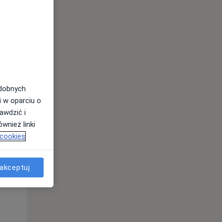
odobnych
i w oparciu o
awdzić i
wnież linki
Ndz,
Pon,
Wt,
 cookies
9 Sie
10 Sie
11 Sie
akceptuj