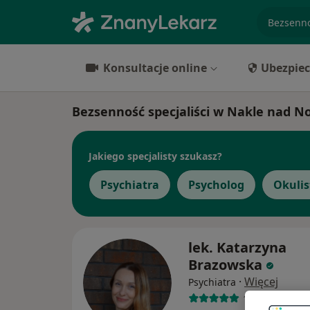
specjaliz
Konsultacje online
Ubezpiec
Bezsenność specjaliści w Nakle nad N
Jakiego specjalisty szukasz?
Psychiatra
Psycholog
Okulis
lek. Katarzyna
Brazowska
·
Więcej
Psychiatra
171 opinii