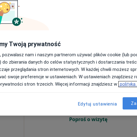
Poproś o wizytę
my Twoją prywatność
tryczna (kolejna wizyta)
300 zł
, pozwalasz nam i naszym partnerom używać plików cookie (lub p
) do zbierania danych do celów statystycznych i dostarczania treśc
zaje przeglądania stron internetowych. W każdej chwili możesz spr
wać swoje preferencje w ustawieniach. W ustawieniach znajdziesz ró
Dziś
Jutro
Pt,
Sob,
prywatności stron trzecich. Więcej informacji znajdziesz w
polityka
5 Sie
6 Sie
7 Sie
8 Sie
ewska
Za
Edytuj ustawienia
Umawianie online nie jest dostępne
Poproś o wizytę