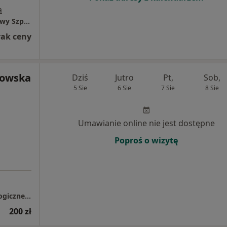
a
Niepubliczny Zakład Opieki Zdrowotnej "Nowy Szpital w Nakle i Szubinie "
rak ceny
bowska
Dziś
Jutro
Pt,
Sob,
5 Sie
6 Sie
7 Sie
8 Sie
Umawianie online nie jest dostępne
Poproś o wizytę
Dobry psycholog - gabinet pomocy psychologicznej, seksuologicznej i terapii
200 zł