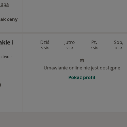
apa
rak ceny
kle i
Dziś
Jutro
Pt,
Sob,
5 Sie
6 Sie
7 Sie
8 Sie
·
ictwo
Umawianie online nie jest dostępne
Pokaż profil
a