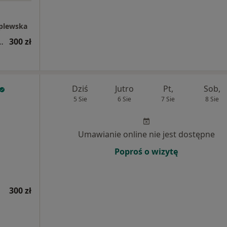
aplewska
tryczna (kolejna wizyta)
300 zł
Dziś
Jutro
Pt,
Sob,
5 Sie
6 Sie
7 Sie
8 Sie
Umawianie online nie jest dostępne
Poproś o wizytę
300 zł