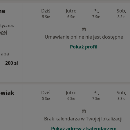
ne
Dziś
Jutro
Pt,
Sob,
5 Sie
6 Sie
7 Sie
8 Sie
tyczna,
cej
Umawianie online nie jest dostępne
Pokaż profil
apa
200 zł
owiak
Dziś
Jutro
Pt,
Sob,
5 Sie
6 Sie
7 Sie
8 Sie
Brak kalendarza w Twojej lokalizacji.
Pokaż adresy z kalendarzem