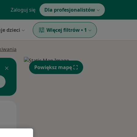
Zaloguj się
Dla profesjonalistów
je dzieci
Więcej filtrów
•
1
ukiwania
Powiększ mapę
Ndz,
Pon,
Wt,
9 Sie
10 Sie
11 Sie