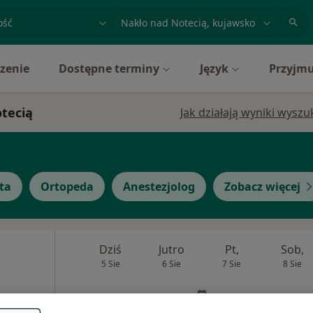
acja, badanie lub nazwisko
miasto lub dzielnica
zenie
Dostępne terminy
Język
Przyjmu
otecią
Jak działają wyniki wysz
ta
Ortopeda
Anestezjolog
Zobacz więcej
Dziś
Jutro
Pt,
Sob,
5 Sie
6 Sie
7 Sie
8 Sie
Umawianie online nie jest dostępne