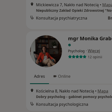
Mickiewicza 7, Nakło nad Notecią
•
Map
Konsultacja psychiatryczna
B
mgr Monika Gra
·
Więcej
Psycholog
12 opinii
Adres
Online
Kościelna 8, Nakło nad Notecią
•
Mapa
Konsultacja psychologiczna