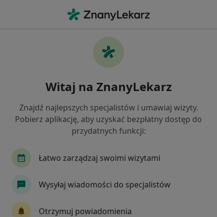
Me
Cukrzyca Typu 2 • Nakło nad Notecią, kujawsko-pomorskie
Filtry
• 1
Ubezpieczenie
Map
Cukrzyca typu 2 specjaliści w Nakle nad
Witaj na ZnanyLekarz
Notecią
Jak działają wyniki wyszukiwania
Znajdź najlepszych specjalistów i umawiaj wizyty.
Pobierz aplikację, aby uzyskać bezpłatny dostęp do
przydatnych funkcji:
Jakiego specjalisty szukasz?
Chirurg
Internista
Lekarz medycyny prac
Łatwo zarządzaj swoimi wizytami
Wysyłaj wiadomości do specjalistów
Otrzymuj powiadomienia