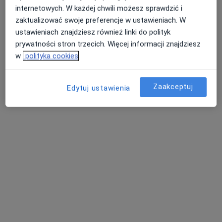
internetowych. W każdej chwili możesz sprawdzić i
zaktualizować swoje preferencje w ustawieniach. W
ustawieniach znajdziesz również linki do polityk
prywatności stron trzecich. Więcej informacji znajdziesz
Bezpieczne płatności
w
polityka cookies
Lasik Medycyna Pracy
·
Więcej
Dietetyka, Medycyna pracy, Medycyna
Zaakceptuj
Edytuj ustawienia
ulica Nowa 7, Nakło nad Notecią
•
Mapa
Konsultacja chirurgiczna
250 zł
Pokaż więcej usług
lek. Joanna
mgr Lidia Lasik
Wiśniewska-Swiątek
dietetyk
urolog
Brak dostępnych specjalistów z wolnymi terminami w tym centrum medycznym.
Pokaż profil