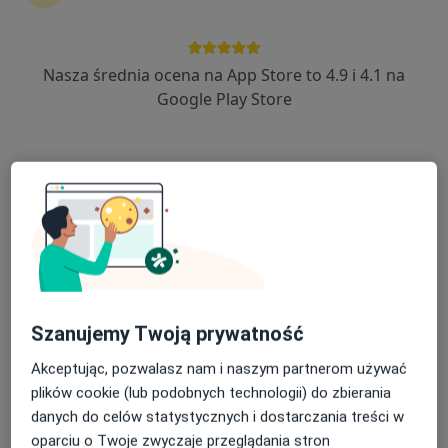
Nasza średnia ocena na App Store to 4.9 i 4.1 na
Google Play Store
Bezpieczne płatności
mgr Lidia Lasik
·
Więcej
Dietetyk
ulica Nowa 7, Nakło nad Notecią
•
Mapa
Lasik Medycyna Pracy
Konsultacja dietetyczna dzieci
450 zł
Specjalista nie oferuje umawiania online pod tym adresem.
Poproś o wizytę
Szanujemy Twoją prywatność
Akceptując, pozwalasz nam i naszym partnerom używać
plików cookie (lub podobnych technologii) do zbierania
danych do celów statystycznych i dostarczania treści w
oparciu o Twoje zwyczaje przeglądania stron