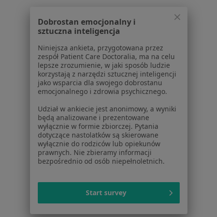
Choroby
Pomoc
Dobrostan emocjonalny i
Aplikacje mobilne
sztuczna inteligencja
Blog dla pacjentów
Niniejsza ankieta, przygotowana przez
Dla profesjonalistów
zespół Patient Care Doctoralia, ma na celu
lepsze zrozumienie, w jaki sposób ludzie
Cennik
korzystają z narzędzi sztucznej inteligencji
jako wsparcia dla swojego dobrostanu
Dla lekarzy
emocjonalnego i zdrowia psychicznego.
Dla placówek medycznych
Noa Notes
nowość
Udział w ankiecie jest anonimowy, a wyniki
będą analizowane i prezentowane
Baza wiedzy
wyłącznie w formie zbiorczej. Pytania
Centrum Pomocy dla Specjalisty
dotyczące nastolatków są skierowane
wyłącznie do rodziców lub opiekunów
Kontakt
prawnych. Nie zbieramy informacji
ZnanyLekarz - Strona główna
bezpośrednio od osób niepełnoletnich.
ZnanyLekarz Sp. z o.o.
ul. Kolejowa 5/7
Start survey
01-217 Warszawa, Polska