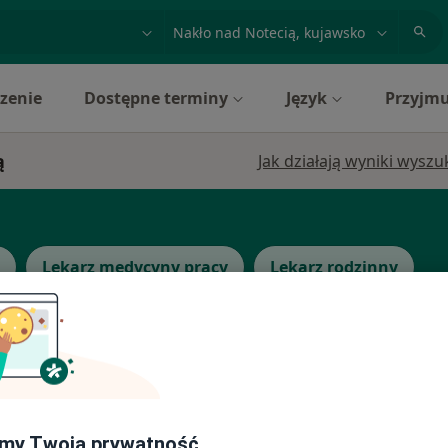
acja, badanie lub nazwisko
miasto lub dzielnica
zenie
Dostępne terminy
Język
Przyjmu
ą
Jak działają wyniki wysz
Lekarz medycyny pracy
Lekarz rodzinny
Dziś
Jutro
Sob,
Ndz,
6 Sie
7 Sie
8 Sie
9 Sie
my Twoją prywatność