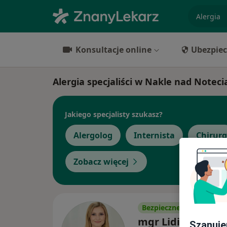
specjaliz
Konsultacje online
Ubezpiec
Alergia specjaliści w Nakle nad Noteci
Jakiego specjalisty szukasz?
Alergolog
Internista
Chirurg
Zobacz więcej
Bezpieczne płatności
mgr Lidia Lasik
Szanuje