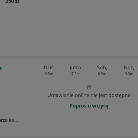
250 zł
Dziś
Jutro
Sob,
Ndz,
6 Sie
7 Sie
8 Sie
9 Sie
Umawianie online nie jest dostępne
Poproś o wizytę
Przychodnia Specjalistyczna z Poradnią Lekarza Rodzinnego