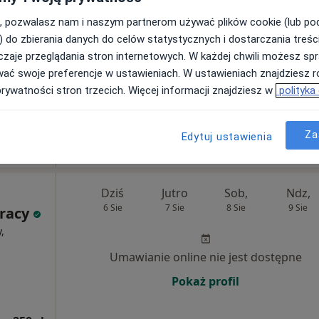
, pozwalasz nam i naszym partnerom używać plików cookie (lub p
Umawianie online nie jest dostępne
) do zbierania danych do celów statystycznych i dostarczania treśc
zaje przeglądania stron internetowych. W każdej chwili możesz spr
Poproś o wizytę
wać swoje preferencje w ustawieniach. W ustawieniach znajdziesz ró
prywatności stron trzecich. Więcej informacji znajdziesz w
polityka
450 zł
Za
Edytuj ustawienia
Dziś
Jutro
Sob,
Ndz,
6 Sie
7 Sie
8 Sie
9 Sie
Pracy
,
Umawianie online nie jest dostępne
Pokaż profil