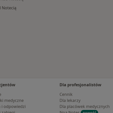
 Notecią
kle nad Notecią
cjentów
Dla profesjonalistów
e
Cennik
ki medyczne
Dla lekarzy
a i odpowiedzi
Dla placówek medycznych
i zabiegi
Noa Notes
nowość