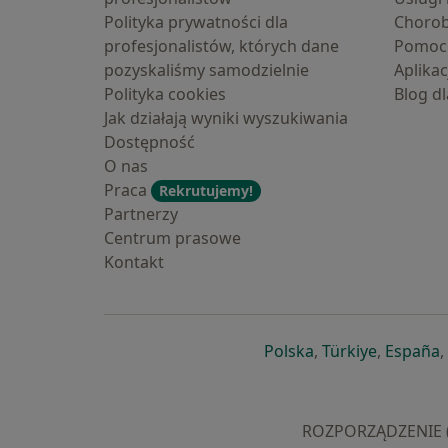
Polityka prywatności dla
Choro
profesjonalistów, których dane
Pomoc
pozyskaliśmy samodzielnie
Aplika
Polityka cookies
Blog d
Jak działają wyniki wyszukiwania
Dostępność
O nas
Praca
Rekrutujemy!
Partnerzy
Centrum prasowe
Kontakt
otwiera się w now
otwiera s
o
Polska
,
Türkiye
,
España
,
ROZPORZĄDZENIE (UE