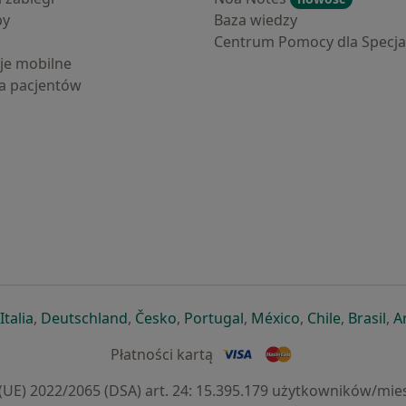
by
Baza wiedzy
Centrum Pomocy dla Specjal
cje mobilne
la pacjentów
ej karcie
ię w nowej karcie
twiera się w nowej karcie
otwiera się w nowej karcie
otwiera się w nowej karcie
otwiera się w nowej karcie
otwiera się w nowej kar
otwiera się w n
otwiera s
otw
Italia
,
Deutschland
,
Česko
,
Portugal
,
México
,
Chile
,
Brasil
,
A
Płatności kartą
) 2022/2065 (DSA) art. 24: 15.395.179 użytkowników/mies