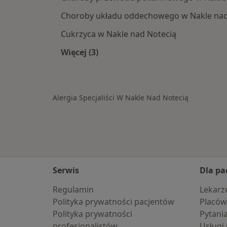
Choroby układu oddechowego w Nakle nad
Cukrzyca w Nakle nad Notecią
Więcej (3)
Więcej w kategorii: Schorzenia w Na
Alergia Specjaliści W Nakle Nad Notecią
Serwis
Dla pa
Regulamin
Lekarz
Polityka prywatności pacjentów
Placów
Polityka prywatności
Pytani
profesjonalistów
Usługi 