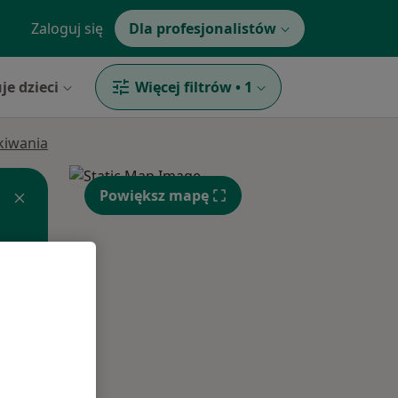
Zaloguj się
Dla profesjonalistów
je dzieci
Więcej filtrów
•
1
ukiwania
Powiększ mapę
Pon,
Wt,
Śr,
10 Sie
11 Sie
12 Sie