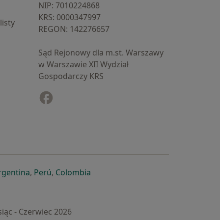
NIP: ⁠7010224868
KRS: ⁠0000347997
isty
REGON: ⁠142276657
Sąd Rejonowy dla m.st. Warszawy
w Warszawie XII Wydział
Gospodarczy KRS
Facebook
otwiera się w nowej karcie
cie
owej karcie
ię w nowej karcie
iera się w nowej karcie
otwiera się w nowej karcie
otwiera się w nowej karcie
otwiera się w nowej karcie
rgentina
,
Perú
,
Colombia
iąc - Czerwiec 2026