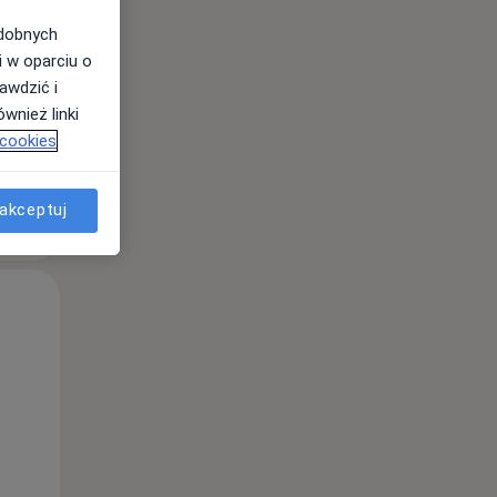
odobnych
i w oparciu o
awdzić i
wnież linki
 cookies
akceptuj
Pon,
Wt,
Śr,
10 Sie
11 Sie
12 Sie