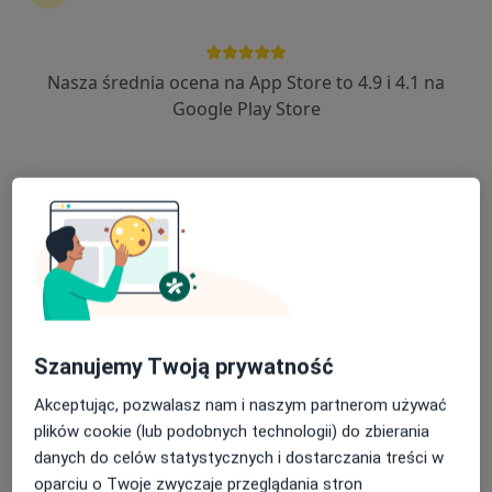
Nasza średnia ocena na App Store to 4.9 i 4.1 na
Google Play Store
Bezpieczne płatności
mgr Lidia Lasik
·
Więcej
Dietetyk
ulica Nowa 7, Nakło nad Notecią
•
Mapa
Lasik Medycyna Pracy
Konsultacja dietetyczna dzieci
450 zł
Specjalista nie oferuje umawiania online pod tym adresem.
Poproś o wizytę
Szanujemy Twoją prywatność
Akceptując, pozwalasz nam i naszym partnerom używać
plików cookie (lub podobnych technologii) do zbierania
danych do celów statystycznych i dostarczania treści w
oparciu o Twoje zwyczaje przeglądania stron