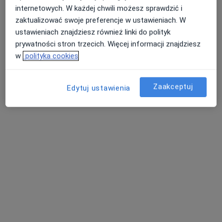
internetowych. W każdej chwili możesz sprawdzić i
zaktualizować swoje preferencje w ustawieniach. W
ustawieniach znajdziesz również linki do polityk
prywatności stron trzecich. Więcej informacji znajdziesz
Bezpieczne płatności
w
polityka cookies
Lasik Medycyna Pracy
·
Więcej
Dietetyka, Medycyna pracy, Medycyna
Zaakceptuj
Edytuj ustawienia
ulica Nowa 7, Nakło nad Notecią
•
Mapa
Konsultacja chirurgiczna
250 zł
Pokaż więcej usług
lek. Joanna
mgr Lidia Lasik
Wiśniewska-Swiątek
dietetyk
urolog
Brak dostępnych specjalistów z wolnymi terminami w tym centrum medycznym.
Pokaż profil