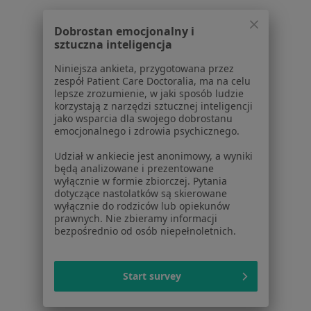
Choroby
Pomoc
Dobrostan emocjonalny i
Aplikacje mobilne
sztuczna inteligencja
Blog dla pacjentów
Niniejsza ankieta, przygotowana przez
Dla profesjonalistów
zespół Patient Care Doctoralia, ma na celu
lepsze zrozumienie, w jaki sposób ludzie
Cennik
korzystają z narzędzi sztucznej inteligencji
jako wsparcia dla swojego dobrostanu
Dla lekarzy
emocjonalnego i zdrowia psychicznego.
Dla placówek medycznych
Noa Notes
nowość
Udział w ankiecie jest anonimowy, a wyniki
będą analizowane i prezentowane
Baza wiedzy
wyłącznie w formie zbiorczej. Pytania
Centrum Pomocy dla Specjalisty
dotyczące nastolatków są skierowane
wyłącznie do rodziców lub opiekunów
Kontakt
prawnych. Nie zbieramy informacji
ZnanyLekarz - Strona główna
bezpośrednio od osób niepełnoletnich.
ZnanyLekarz Sp. z o.o.
ul. Kolejowa 5/7
Start survey
01-217 Warszawa, Polska