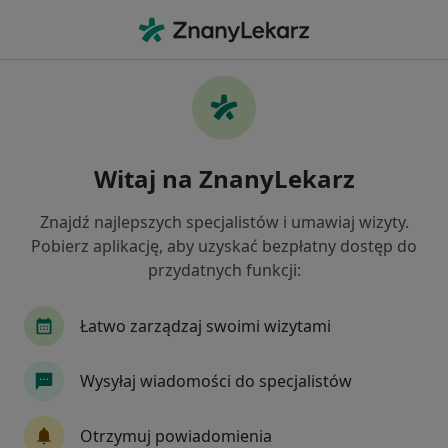
Me
Cukrzyca Typu 1 • Nakło nad Notecią, kujawsko-pomorskie
Filtry
• 1
Ubezpieczenie
Map
Cukrzyca typu 1 specjaliści w Nakle nad
Witaj na ZnanyLekarz
Notecią
Jak działają wyniki wyszukiwania
Znajdź najlepszych specjalistów i umawiaj wizyty.
Pobierz aplikację, aby uzyskać bezpłatny dostęp do
przydatnych funkcji:
Jakiego specjalisty szukasz?
Chirurg
Internista
Lekarz medycyny prac
Łatwo zarządzaj swoimi wizytami
Wysyłaj wiadomości do specjalistów
Otrzymuj powiadomienia