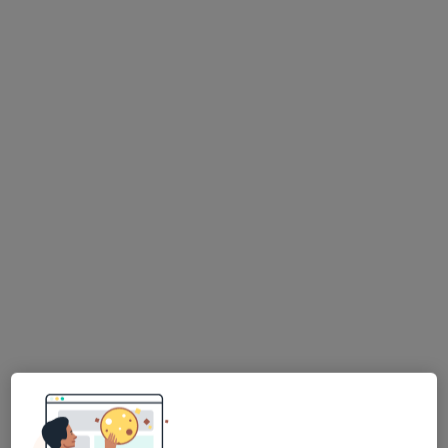
Poproś o wizytę
lek. Sebastian Wajda
·
Więcej
W trakcie specjalizacji (Psychiatra)
26 opinii
Gen. Jarosława Dąbrowskiego 4, Oświęcim
•
Mapa
Instytut Zdrowia dr Boczarska-Jedynak / Klinika Medycyny Estetycznej i Przeciwstarzeniowej
Konsultacja psychiatryczna
300 zł
Specjalista nie oferuje umawiania online pod tym adresem.