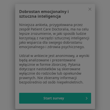
Bezsenność w Bielsku-Białej
Bezsenność w Tychach
Dobrostan emocjonalny i
sztuczna inteligencja
Bezsenność w Sosnowcu
Niniejsza ankieta, przygotowana przez
Więcej (15)
zespół Patient Care Doctoralia, ma na celu
Więcej w kategorii: W pobliżu Libiąża
lepsze zrozumienie, w jaki sposób ludzie
korzystają z narzędzi sztucznej inteligencji
Schorzenia w Libiążu
jako wsparcia dla swojego dobrostanu
emocjonalnego i zdrowia psychicznego.
Różyczka w Libiążu
Udział w ankiecie jest anonimowy, a wyniki
Rwa kulszowa w Libiążu
będą analizowane i prezentowane
wyłącznie w formie zbiorczej. Pytania
Stany pooperacyjne w Libiążu
dotyczące nastolatków są skierowane
wyłącznie do rodziców lub opiekunów
Stany pourazowe w Libiążu
prawnych. Nie zbieramy informacji
bezpośrednio od osób niepełnoletnich.
Stulejka w Libiążu
Więcej (15)
Start survey
Więcej w kategorii: Schorzenia w Libiążu