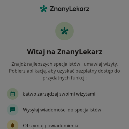
Me
Bezsenność • Libiąż, małopolskie
Filtry
• 1
Ubezpieczenie
Map
Bezsenność specjaliści w Libiążu
Witaj na ZnanyLekarz
Jak działają wyniki wyszukiwania
Znajdź najlepszych specjalistów i umawiaj wizyty.
Pobierz aplikację, aby uzyskać bezpłatny dostęp do
Jakiego specjalisty szukasz?
przydatnych funkcji:
Psycholog
Psychoterapeuta
Dermatolog
Łatwo zarządzaj swoimi wizytami
Wysyłaj wiadomości do specjalistów
Otrzymuj powiadomienia