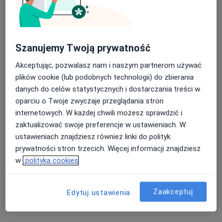
Poproś o wizytę
Szanujemy Twoją prywatność
Akceptując, pozwalasz nam i naszym partnerom używać
plików cookie (lub podobnych technologii) do zbierania
danych do celów statystycznych i dostarczania treści w
oparciu o Twoje zwyczaje przeglądania stron
internetowych. W każdej chwili możesz sprawdzić i
mgr Marzena Kopyć-Starzycka
zaktualizować swoje preferencje w ustawieniach. W
·
Więcej
Psychoterapeuta
ustawieniach znajdziesz również linki do polityk
6 opinii
prywatności stron trzecich. Więcej informacji znajdziesz
w
polityka cookies
Adama Mickiewicza 2/2, Oświęcim
•
Mapa
Gabinet psychoterapii Marzena Kopyć-Starzycka
Konsultacja psychoterapeutyczna
200 zł
Zaakceptuj
Edytuj ustawienia
Specjalista nie oferuje umawiania online pod tym adresem.