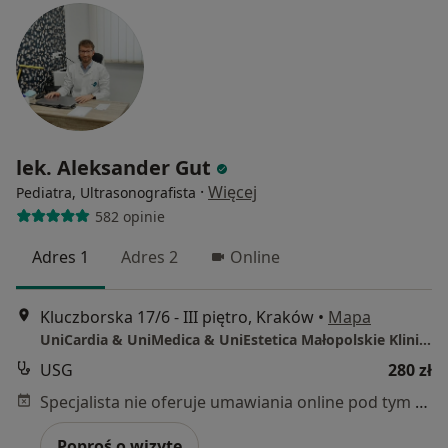
lek. Aleksander Gut
·
Więcej
Pediatra, Ultrasonografista
582 opinie
Adres 1
Adres 2
Online
Kluczborska 17/6 - III piętro, Kraków
•
Mapa
UniCardia & UniMedica & UniEstetica Małopolskie Kliniki Specjalistyczne w Krakowie
USG
280 zł
Specjalista nie oferuje umawiania online pod tym adresem.
Poproś o wizytę