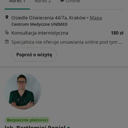
Adres 1
Adres 2
Online
Osiedle Oświecenia 44/7a, Kraków
•
Mapa
Centrum Medyczne UNIMED
Konsultacja internistyczna
180 zł
Specjalista nie oferuje umawiania online pod tym adresem.
Poproś o wizytę
Bezpieczne płatności
lek. Bartłomiej Popiel