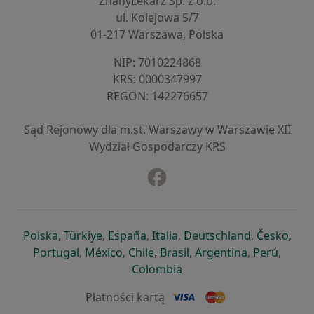
ZnanyLekarz Sp. z o.o.
ul. Kolejowa 5/7
01-217 Warszawa, Polska
NIP: ⁠7010224868
KRS: ⁠0000347997
REGON: ⁠142276657
Sąd Rejonowy dla m.st. Warszawy w Warszawie XII
Wydział Gospodarczy KRS
Facebook
otwiera się w nowej karcie
otwiera się w nowej karcie
otwiera się w nowej karcie
otwiera się w nowej karcie
otwiera się w nowej karci
otwiera się
otwi
Polska
,
Türkiye
,
España
,
Italia
,
Deutschland
,
Česko
,
otwiera się w nowej karcie
otwiera się w nowej karcie
otwiera się w nowej karcie
otwiera się w nowej kar
otwiera się 
otwier
Portugal
,
México
,
Chile
,
Brasil
,
Argentina
,
Perú
,
otwiera się w nowej karc
Colombia
Płatności kartą