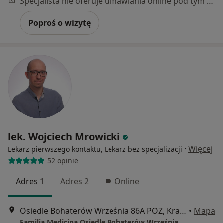
Specjalista nie oferuje umawiania online pod tym adresem.
Poproś o wizytę
lek. Wojciech Mrowicki
·
Więcej
Lekarz pierwszego kontaktu, Lekarz bez specjalizacji
52 opinie
Adres 1
Adres 2
Online
Osiedle Bohaterów Września 86A POZ, Kraków
•
Mapa
Familia Medicina Osiedle Bohaterów Września