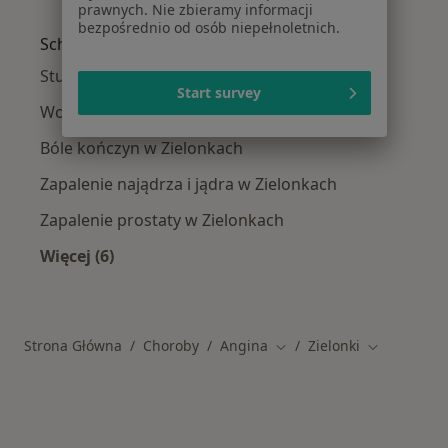
Więcej w kategorii: W pobliżu Zielonek
prawnych. Nie zbieramy informacji
bezpośrednio od osób niepełnoletnich.
Schorzenia w Zielonkach
Stulejka w Zielonkach
Start survey
Wodniak jądra w Zielonkach
Bóle kończyn w Zielonkach
Zapalenie najądrza i jądra w Zielonkach
Zapalenie prostaty w Zielonkach
Więcej (6)
Więcej w kategorii: Schorzenia w Zielonkach
Strona Główna
Choroby
Angina
Zielonki
Zmień miasto
Zmień mias