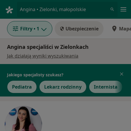
Me
Angina • Zielonki, małopolskie
Filtry
• 1
Ubezpieczenie
Map
Angina specjaliści w Zielonkach
Jak działają wyniki wyszukiwania
Jakiego specjalisty szukasz?
Pediatra
Lekarz rodzinny
Internista