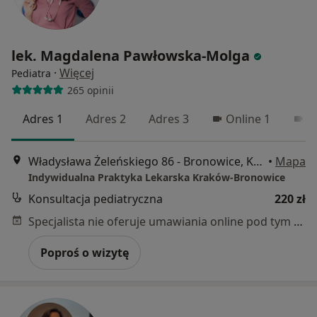
lek. Magdalena Pawłowska-Molga
·
Więcej
Pediatra
265 opinii
Adres 1
Adres 2
Adres 3
Online 1
O
Władysława Żeleńskiego 86 - Bronowice, Kraków
•
Mapa
Indywidualna Praktyka Lekarska Kraków-Bronowice
Konsultacja pediatryczna
220 zł
Specjalista nie oferuje umawiania online pod tym adresem.
Poproś o wizytę