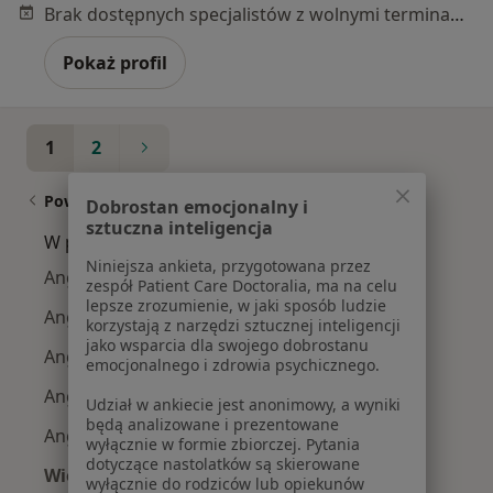
Brak dostępnych specjalistów z wolnymi terminami w tym centrum medycznym.
Pokaż profil
1
2
Powiązane wyszukiwania
Dobrostan emocjonalny i
sztuczna inteligencja
W pobliżu Zielonek
Niniejsza ankieta, przygotowana przez
Angina w Krakowie
zespół Patient Care Doctoralia, ma na celu
lepsze zrozumienie, w jaki sposób ludzie
Angina w Niepołomicach
korzystają z narzędzi sztucznej inteligencji
jako wsparcia dla swojego dobrostanu
Angina w Liszkach
emocjonalnego i zdrowia psychicznego.
Angina w Dobczycach
Udział w ankiecie jest anonimowy, a wyniki
będą analizowane i prezentowane
Angina w Libiążu
wyłącznie w formie zbiorczej. Pytania
dotyczące nastolatków są skierowane
Więcej (11)
wyłącznie do rodziców lub opiekunów