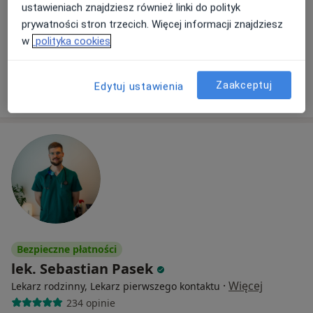
ustawieniach znajdziesz również linki do polityk
Centrum Medyczne UNIMED
prywatności stron trzecich. Więcej informacji znajdziesz
Konsultacja pediatryczna
230 zł
w
polityka cookies
Specjalista nie oferuje umawiania online pod tym adresem.
Zaakceptuj
Edytuj ustawienia
Poproś o wizytę
Bezpieczne płatności
lek. Sebastian Pasek
·
Więcej
Lekarz rodzinny, Lekarz pierwszego kontaktu
234 opinie