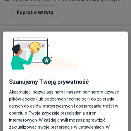
Poproś o wizytę
Bezpieczne płatności
Szanujemy Twoją prywatność
lek. Izabela Stockdale
Akceptując, pozwalasz nam i naszym partnerom używać
·
Więcej
Pediatra
plików cookie (lub podobnych technologii) do zbierania
51 opinii
danych do celów statystycznych i dostarczania treści w
Adres
Online
oparciu o Twoje zwyczaje przeglądania stron
internetowych. W każdej chwili możesz sprawdzić i
zaktualizować swoje preferencje w ustawieniach. W
Stawowa 61 - Galeria Bronowice, Kraków
•
Mapa