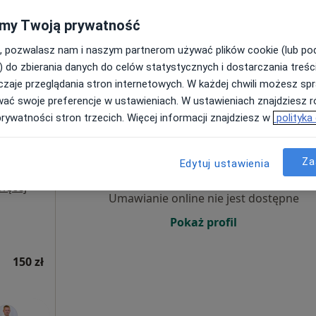
Pokaż numer
my Twoją prywatność
, pozwalasz nam i naszym partnerom używać plików cookie (lub p
) do zbierania danych do celów statystycznych i dostarczania treśc
220 zł
zaje przeglądania stron internetowych. W każdej chwili możesz spr
wać swoje preferencje w ustawieniach. W ustawieniach znajdziesz ró
prywatności stron trzecich. Więcej informacji znajdziesz w
polityka
ne
Dziś
Jutro
Sob,
Ndz,
6 Sie
7 Sie
8 Sie
9 Sie
Za
Edytuj ustawienia
ięcej
Umawianie online nie jest dostępne
Pokaż profil
150 zł