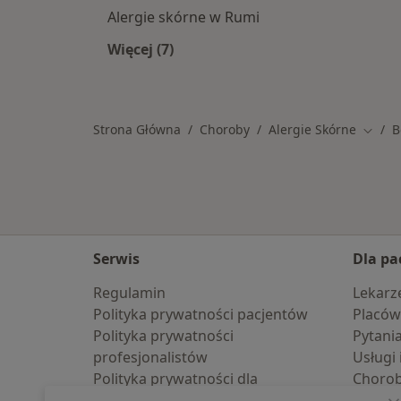
Alergie skórne w Rumi
Więcej (7)
Więcej w kategorii: W pobliżu Bojan
Strona Główna
Choroby
Alergie Skórne
B
Zmień
Serwis
Dla pa
Regulamin
Lekarz
Polityka prywatności pacjentów
Placów
Polityka prywatności
Pytani
profesjonalistów
Usługi 
Polityka prywatności dla
Choro
profesjonalistów, których dane
Pomoc