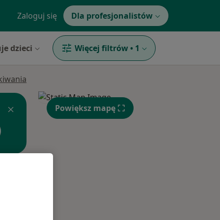
Zaloguj się
Dla profesjonalistów
je dzieci
Więcej filtrów
•
1
ukiwania
Powiększ mapę
Pon,
Wt,
Śr,
10 Sie
11 Sie
12 Sie