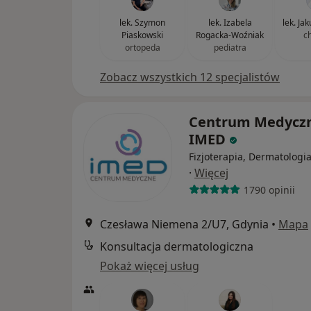
lek. Szymon
lek. Izabela
lek. Ja
Piaskowski
Rogacka-Woźniak
c
ortopeda
pediatra
Zobacz wszystkich 12 specjalistów
Centrum Medycz
IMED
Fizjoterapia, Dermatologia
·
Więcej
1790 opinii
Czesława Niemena 2/U7, Gdynia
•
Mapa
Konsultacja dermatologiczna
Pokaż więcej usług