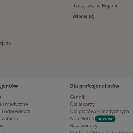
Rzeżączka w Bojanie
Więcej (8)
a
Więcej w kategorii: 
ojano
 miasto
Zmień miasto
cjentów
Dla profesjonalistów
e
Cennik
ki medyczne
Dla lekarzy
a i odpowiedzi
Dla placówek medycznych
i zabiegi
Noa Notes
nowość
by
Baza wiedzy
Centrum Pomocy dla Specjal