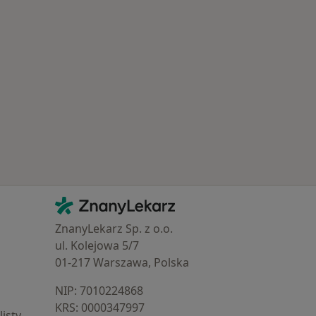
Schorzenia w Bojanie
Kontakt
ZnanyLekarz - Strona główna
ZnanyLekarz Sp. z o.o.
ul. Kolejowa 5/7
01-217 Warszawa, Polska
NIP: ⁠7010224868
KRS: ⁠0000347997
isty