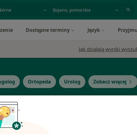
acja, badanie lub nazwisko
miasto lub dzielnica
zenie
Dostępne terminy
Język
Przyjmu
Jak działają wyniki wysz
ngolog
Ortopeda
Urolog
Zobacz więcej
Dziś
Jutro
Sob,
Ndz,
6 Sie
7 Sie
8 Sie
9 Sie
onujący
·
znej
Umawianie online nie jest dostępne