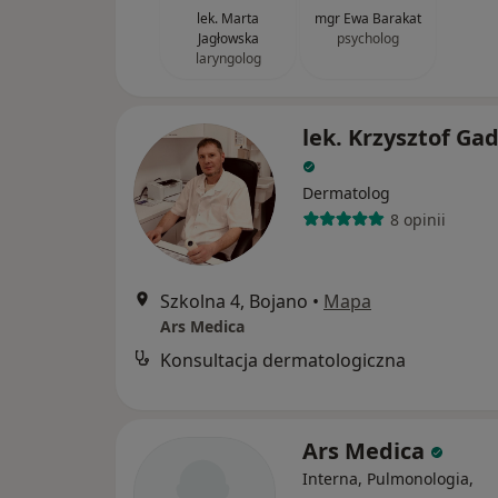
lek. Marta
mgr Ewa Barakat
Jagłowska
psycholog
laryngolog
lek. Krzysztof Ga
Dermatolog
8 opinii
Szkolna 4, Bojano
•
Mapa
Ars Medica
Konsultacja dermatologiczna
Ars Medica
Interna, Pulmonologia,