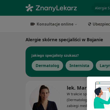
specjaliz
Konsultacje online
Ubezpiec
Alergie skórne specjaliści w Bojanie
Jakiego specjalisty szukasz?
Dermatolog
Internista
Lary
lek. Marta Taube
W trakcie specjalizacji
(Dermatolog), Lekarz wyk
zabiegi medycyny estetyc