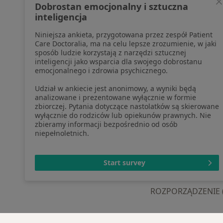
Dobrostan emocjonalny i sztuczna
pozyskaliśmy samodzielnie
Aplika
inteligencja
Polityka cookies
Blog d
Niniejsza ankieta, przygotowana przez zespół Patient
Jak działają wyniki wyszukiwania
Care Doctoralia, ma na celu lepsze zrozumienie, w jaki
Dostępność
sposób ludzie korzystają z narzędzi sztucznej
O nas
inteligencji jako wsparcia dla swojego dobrostanu
emocjonalnego i zdrowia psychicznego.
Praca
Rekrutujemy!
Partnerzy
Udział w ankiecie jest anonimowy, a wyniki będą
Centrum prasowe
analizowane i prezentowane wyłącznie w formie
zbiorczej. Pytania dotyczące nastolatków są skierowane
Kontakt
wyłącznie do rodziców lub opiekunów prawnych. Nie
zbieramy informacji bezpośrednio od osób
niepełnoletnich.
otwiera się w now
otwiera s
o
Polska
,
Türkiye
,
España
,
Start survey
ROZPORZĄDZENIE (UE