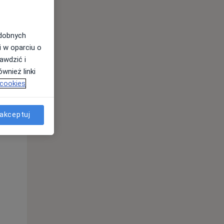
odobnych
i w oparciu o
awdzić i
wnież linki
 cookies
Pon,
Wt,
Śr,
10 Sie
11 Sie
12 Sie
akceptuj