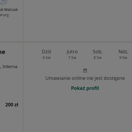
kub Walczak
hirurg
ne
Dziś
Jutro
Sob,
Ndz,
6 Sie
7 Sie
8 Sie
9 Sie
, Interna
Umawianie online nie jest dostępne
Pokaż profil
200 zł