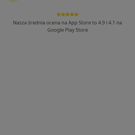
Nasza średnia ocena na App Store to 4.9 i 4.1 na
Bezpieczne płatności
Google Play Store
lek. Aleksandra Błazik
Dermatolog, Lekarz wykonujący zabiegi medycyny estetycznej
·
Więcej
249 opinii
Piłsudskiego 30, Legionowo
•
Mapa
Dermavita
Konsultacja dermatologiczna
300 zł
Specjalista nie oferuje umawiania online pod tym adresem.
Poproś o wizytę