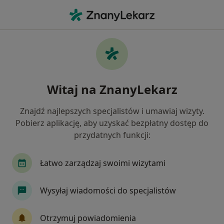
Me
Alergie Skórne • Legionowo, mazowieckie
Filtry
• 1
Ubezpieczenie
Map
Alergie skórne specjaliści w Legionowie
Witaj na ZnanyLekarz
Jak działają wyniki wyszukiwania
Znajdź najlepszych specjalistów i umawiaj wizyty.
Pobierz aplikację, aby uzyskać bezpłatny dostęp do
Jakiego specjalisty szukasz?
przydatnych funkcji:
Alergolog
Dermatolog
Internista
Pu
Łatwo zarządzaj swoimi wizytami
Wysyłaj wiadomości do specjalistów
Otrzymuj powiadomienia