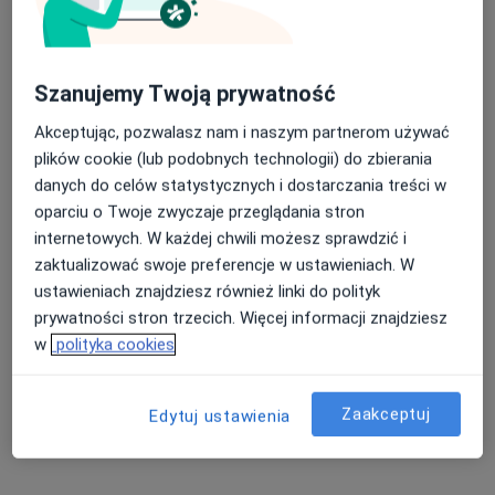
Szanujemy Twoją prywatność
Akceptując, pozwalasz nam i naszym partnerom używać
plików cookie (lub podobnych technologii) do zbierania
danych do celów statystycznych i dostarczania treści w
oparciu o Twoje zwyczaje przeglądania stron
Bezpieczne płatności
internetowych. W każdej chwili możesz sprawdzić i
lek. Paulina Bożek
zaktualizować swoje preferencje w ustawieniach. W
·
Więcej
Dermatolog, Dermatolog dziecięcy, Wenerolog
ustawieniach znajdziesz również linki do polityk
323 opinie
prywatności stron trzecich. Więcej informacji znajdziesz
w
polityka cookies
Piłsudskiego 30, Legionowo
•
Mapa
Dermavita
Konsultacja dermatologiczna
300 zł
Zaakceptuj
Edytuj ustawienia
Specjalista nie oferuje umawiania online pod tym adresem.