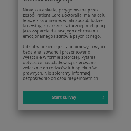
Więcej (12)
Więcej w kategorii: W pobliżu Legionowa
Niniejsza ankieta, przygotowana przez
zespół Patient Care Doctoralia, ma na celu
Schorzenia w Legionowie
lepsze zrozumienie, w jaki sposób ludzie
korzystają z narzędzi sztucznej inteligencji
Niedoczynność tarczycy w Legionowie
jako wsparcia dla swojego dobrostanu
emocjonalnego i zdrowia psychicznego.
Nadciśnienie tętnicze w Legionowie
Udział w ankiecie jest anonimowy, a wyniki
Choroba Hashimoto w Legionowie
będą analizowane i prezentowane
wyłącznie w formie zbiorczej. Pytania
Nadczynność tarczycy w Legionowie
dotyczące nastolatków są skierowane
wyłącznie do rodziców lub opiekunów
Powikłania cukrzycy w Legionowie
prawnych. Nie zbieramy informacji
bezpośrednio od osób niepełnoletnich.
Więcej (15)
Więcej w kategorii: Schorzenia w Legionowie
Start survey
Strona Główna
Choroby
Alergie Skórne
Zmień miasto
Legionowo
Zmień miasto