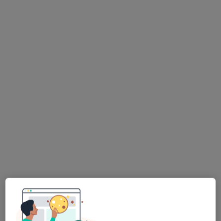
Bezpieczne płatności
dr hab. n. med. Piotr Dąbrowiecki
Alergolog, Internista
43 opinie
Adres
Online
Sowińskiego 15A, Legionowo
•
Mapa
Specjalistyczna Praktyka Lekarska Piotr Dąbrowiecki
Konsultacja alergologiczna
250 zł
Specjalista nie oferuje umawiania online pod tym adresem.
Poproś o wizytę