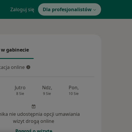
Zaloguj się
Dla profesjonalistów
 w gabinecie
 gabinecie
acja online
cja online
Jutro
Ndz,
Pon,
Wt,
Śr,
8 Sie
9 Sie
10 Sie
11 Sie
12 Si
inika nie udostępnia opcji umawiania
wizyt drogą online
Poproś o wizytę