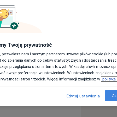
ej w Warszawie.
znych, Pneumonologii i Alergologii
skiego Uniwersytetu Medycznego przy
my Twoją prywatność
, pozwalasz nam i naszym partnerom używać plików cookie (lub p
) do zbierania danych do celów statystycznych i dostarczania treśc
zaje przeglądania stron internetowych. W każdej chwili możesz spr
wać swoje preferencje w ustawieniach. W ustawieniach znajdziesz ró
yczących m.in. astmy i przewlekłej
prywatności stron trzecich. Więcej informacji znajdziesz w
polityka
w czasopismach krajowych i
Za
Edytuj ustawienia
lergia pokarmowa
Alergie skórne
ych i dzieci powyżej 5 r.ż.,
r_more_diseases
ewnymi i pokarmowymi,
zową,