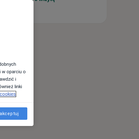
odobnych
i w oparciu o
awdzić i
wnież linki
 cookies
akceptuj