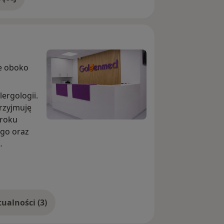
doświadczeniu
ie oboko
lergologii.
zyjmuję
 roku
go oraz
in. astmy,
żytu nosa,
Pokaż więcej aktualności (3)
Podczas
 do