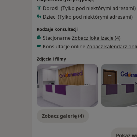
- immunoterapia swoista (odczulanie),
Dorośli (Tylko pod niektórymi adresami)
- porady dietetyczne w przypadku alergii 
Dzieci (Tylko pod niektórymi adresami)
Konsultacje w zakresie chorób płuc dla doro
Rodzaje konsultacji
- astma, przewlekła obturacyjna choroba płu
Stacjonarne
Zobacz lokalizacje (4)
choroby śródmiąższowe płuc (sarkoidoza, s
Konsultacje online
Zobacz kalendarz onl
zapalenie pęcherzyków płucnych, zmiany 
układowych tkanki łącznej, układowe zapa
Zdjęcia i filmy
płucach), gruźlica i mykobakteriozy, rozed
- diagnostyka - duszności, przewlekłego ka
w badaniach obrazowych płuc (RTG, TK)
- porady antynikotynowe
- badanie spirometryczne z próbą rozkurc
Zobacz galerię (4)
Pokaż wi