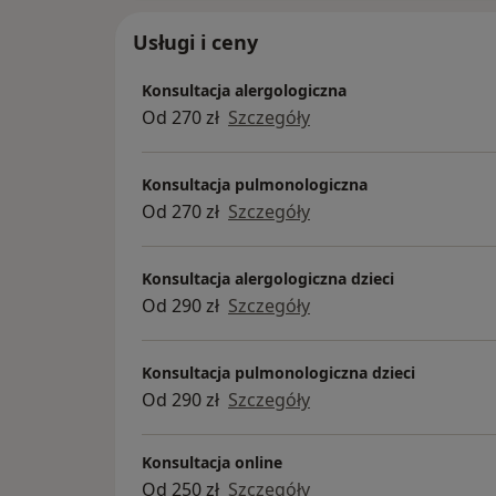
dokładnego wywiadu, właściwej diagn
oraz indywidualnego doboru leczenia.
Usługi i ceny
Dbam o to, aby pacjent w pełni rozumi
Konsultacja alergologiczna
przyczyny swoich objawów oraz pro
Od 270 zł
Szczegóły
metody terapii.
Konsultacja pulmonologiczna
Od 270 zł
Szczegóły
Konsultacja alergologiczna dzieci
Od 290 zł
Szczegóły
Konsultacja pulmonologiczna dzieci
Od 290 zł
Szczegóły
Konsultacja online
Od 250 zł
Szczegóły