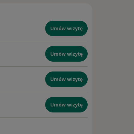
ostyki
ał
Umów wizytę
ponowane
Umów wizytę
Umów wizytę
Umów wizytę