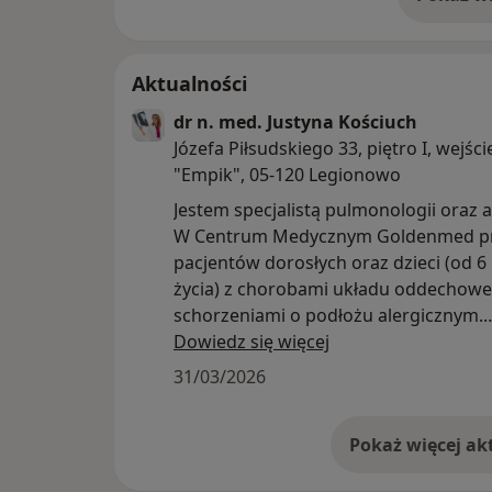
o 
Aktualności
dr n. med. Justyna Kościuch
Józefa Piłsudskiego 33, piętro I, wejśc
"Empik", 05-120 Legionowo
Jestem specjalistą pulmonologii oraz a
W Centrum Medycznym Goldenmed pr
pacjentów dorosłych oraz dzieci (od 6
życia) z chorobami układu oddechowe
schorzeniami o podłożu alergicznym.
Dowiedz się więcej
Zajmuję się diagnostyką i leczeniem m.
31/03/2026
przewlekłego kaszlu, alergicznego nie
chorób płuc oraz innych dolegliwości
związanych z układem oddechowym. 
wizyty szczególną uwagę przykładam