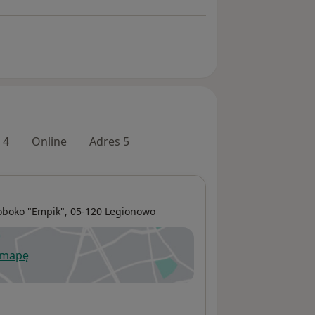
 4
Online
Adres 5
 oboko "Empik", 05-120
Legionowo
 mapę
wiera się w nowej karcie