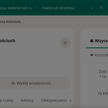
acja, badanie lub nazwisko
miasto lub dzielnica
yna Kościuch
asto
ościuch
Wizyta
Wizyta w
jalizacjach
Konsult
Konsulta
Dziś
7 Sie
Wyślij wiadomość
Ta kl
i i ceny
Adresy
Ubezpieczenia
Opinie (48)