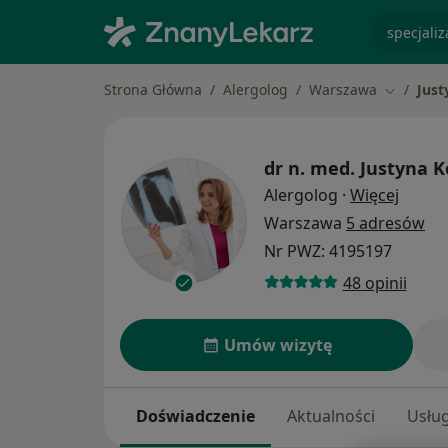
specjaliz
Strona Główna
Alergolog
Warszawa
Just
Zmień mi
dr n. med.
Justyna K
O spec
Alergolog
·
Więcej
Warszawa
5 adresów
Nr PWZ: 4195197
48 opinii
Umów wizytę
Doświadczenie
Aktualności
Usług