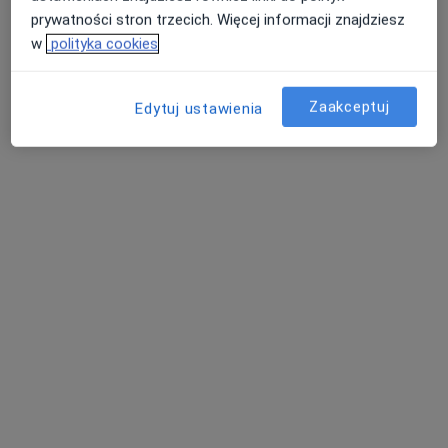
prywatności stron trzecich. Więcej informacji znajdziesz
w
polityka cookies
OmegaMed Łazy, Zawiercie
·
Więcej
Diabetologia, Interna, Endokrynologia
Zaakceptuj
Edytuj ustawienia
668 opinii
Kochanowskiego 4, Łazy
•
Mapa
Konsultacja stomatologiczna
od 100 zł
Pokaż więcej usług
dr n. med. Maciej
lek. Michał Popek
mgr Anna Kopeć
Migacz
ortopeda
fizjoterapeuta
endokrynolog
Zobacz wszystkich 30 specjalistów
Brak dostępnych specjalistów z wolnymi terminami w tym centrum medycznym.