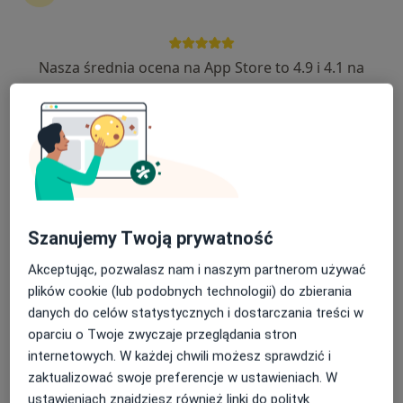
Nasza średnia ocena na App Store to 4.9 i 4.1 na
lek. Santa Vanaga-Besser
Google Play Store
·
Więcej
Dermatolog
25 opinii
Kochanowskiego 4, Łazy
•
Mapa
OmegaMed Łazy, Zawiercie
Konsultacja alergologiczna
250 zł
Specjalista nie oferuje umawiania online pod tym adresem.
Szanujemy Twoją prywatność
Poproś o wizytę
Akceptując, pozwalasz nam i naszym partnerom używać
plików cookie (lub podobnych technologii) do zbierania
danych do celów statystycznych i dostarczania treści w
oparciu o Twoje zwyczaje przeglądania stron
internetowych. W każdej chwili możesz sprawdzić i
zaktualizować swoje preferencje w ustawieniach. W
ustawieniach znajdziesz również linki do polityk