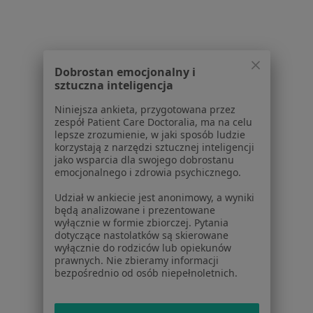
Pomoc
Aplikacje mobilne
Blog dla pacjentów
Dla profesjonalistów
Dobrostan emocjonalny i
sztuczna inteligencja
Cennik
Niniejsza ankieta, przygotowana przez
Dla lekarzy
zespół Patient Care Doctoralia, ma na celu
Dla placówek medycznych
lepsze zrozumienie, w jaki sposób ludzie
korzystają z narzędzi sztucznej inteligencji
Noa Notes
nowość
jako wsparcia dla swojego dobrostanu
Baza wiedzy
emocjonalnego i zdrowia psychicznego.
Centrum Pomocy dla Specjalisty
Udział w ankiecie jest anonimowy, a wyniki
Kontakt
będą analizowane i prezentowane
ZnanyLekarz - Strona główna
wyłącznie w formie zbiorczej. Pytania
dotyczące nastolatków są skierowane
ZnanyLekarz Sp. z o.o.
wyłącznie do rodziców lub opiekunów
ul. Kolejowa 5/7
prawnych. Nie zbieramy informacji
bezpośrednio od osób niepełnoletnich.
01-217 Warszawa, Polska
NIP: ⁠7010224868