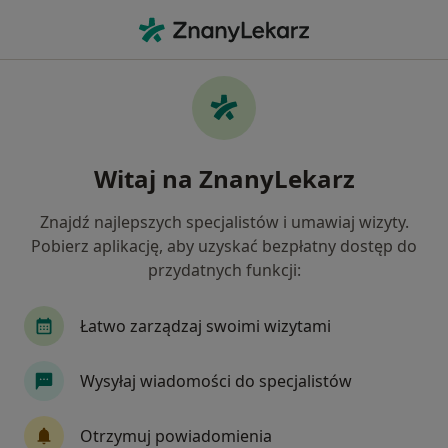
Me
Alergie Skórne • Łazy, Śląskie
Filtry
• 1
Mapa
Alergie skórne specjaliści w Łazach
Witaj na ZnanyLekarz
Jak działają wyniki wyszukiwania
Znajdź najlepszych specjalistów i umawiaj wizyty.
Pobierz aplikację, aby uzyskać bezpłatny dostęp do
Jakiego specjalisty szukasz?
przydatnych funkcji:
Dermatolog
Endokrynolog
Ginekolog
Łatwo zarządzaj swoimi wizytami
Wysyłaj wiadomości do specjalistów
Otrzymuj powiadomienia