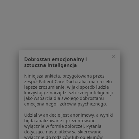
Serwis
Regulamin
Polityka prywatności pacjentów
Polityka prywatności profesjonalistów
Polityka prywatności dla profesjonalistów, których
Dobrostan emocjonalny i
dane pozyskaliśmy samodzielnie
sztuczna inteligencja
Polityka cookies
Niniejsza ankieta, przygotowana przez
Jak działają wyniki wyszukiwania
zespół Patient Care Doctoralia, ma na celu
Dostępność
lepsze zrozumienie, w jaki sposób ludzie
korzystają z narzędzi sztucznej inteligencji
O nas
jako wsparcia dla swojego dobrostanu
Praca
Rekrutujemy!
emocjonalnego i zdrowia psychicznego.
Partnerzy
Udział w ankiecie jest anonimowy, a wyniki
Centrum prasowe
będą analizowane i prezentowane
Kontakt
wyłącznie w formie zbiorczej. Pytania
dotyczące nastolatków są skierowane
Dla pacjentów
wyłącznie do rodziców lub opiekunów