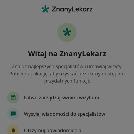
Me
Alergiczne Choroby Oczu • Płock, mazowieckie
Filtry
• 1
Ubezpieczenie
Map
Alergiczne choroby oczu specjaliści w Płocku
Witaj na ZnanyLekarz
Jak działają wyniki wyszukiwania
Znajdź najlepszych specjalistów i umawiaj wizyty.
Pobierz aplikację, aby uzyskać bezpłatny dostęp do
Jakiego specjalisty szukasz?
przydatnych funkcji:
Okulista
Alergolog
Dietetyk
Alergolo
Łatwo zarządzaj swoimi wizytami
Wysyłaj wiadomości do specjalistów
Otrzymuj powiadomienia