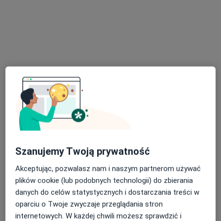
lek. Katarzyna Marczyk
·
Więcej
Alergolog, Alergolog dziecięcy
13 opinii
Medyczna 8 lok. 138 (ROKA), Parter, wejście od ul. Honorowych Dawców Krwi, Płock
•
Mapa
OpenMed Centrum Medyczne
Konsultacja alergologiczna
280 zł
Specjalista nie oferuje umawiania online pod tym adresem.
Szanujemy Twoją prywatność
Poproś o wizytę
Akceptując, pozwalasz nam i naszym partnerom używać
plików cookie (lub podobnych technologii) do zbierania
danych do celów statystycznych i dostarczania treści w
oparciu o Twoje zwyczaje przeglądania stron
internetowych. W każdej chwili możesz sprawdzić i