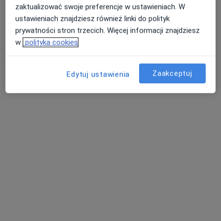
zaktualizować swoje preferencje w ustawieniach. W
ustawieniach znajdziesz również linki do polityk
prywatności stron trzecich. Więcej informacji znajdziesz
w
polityka cookies
Bezpieczne płatności
OpenMed Centrum Medyczne
·
Więcej
Zaakceptuj
Urologia, Ortopedia, Endokrynologia
Edytuj ustawienia
4753 opinie
Medyczna 8 lok. 138 (ROKA), Parter, wejście od ul. Honorowych Dawców Krwi, Płock
•
Mapa
Konsultacja psychologiczna
180 zł
Pokaż więcej usług
lek. Edyta Lech-
lek. Piotr
lek. Katarzyna Sylwia
Kasprowicz
Maciszewski
Modrzewska
alergolog dziecięcy
ortopeda
internista
Zobacz wszystkich 51 specjalistów