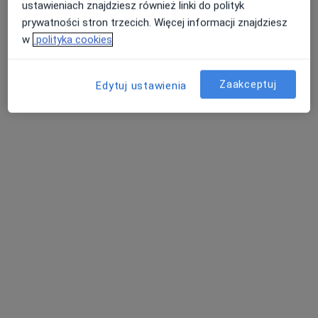
ustawieniach znajdziesz również linki do polityk
Specjalista nie oferuje umawiania online pod tym adresem.
prywatności stron trzecich. Więcej informacji znajdziesz
w
polityka cookies
Poproś o wizytę
Zaakceptuj
Edytuj ustawienia
lek. Marcin Gawłowicz
·
Więcej
Chirurg, Chirurg onkologiczny
4 opinie
Małobądzka 143, Będzin
•
Mapa
LEXMEDICA Centrum Medyczne
Akceptuje PZU Zdrowie