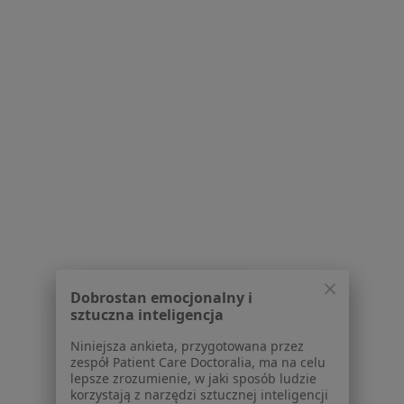
Poproś o wizytę
Powiązane wyszukiwania
Najczęście leczone choroby
Zmiany skórne Siemianowice Śląskie
Blizny Siemianowice Śląskie
Stulejka Siemianowice Śląskie
Choroby chirurgiczne Siemianowice Śląskie
Dobrostan emocjonalny i
Znamiona Siemianowice Śląskie
sztuczna inteligencja
Więcej (15)
Niniejsza ankieta, przygotowana przez
Więcej w kategorii: Najczęście leczone chorob
zespół Patient Care Doctoralia, ma na celu
lepsze zrozumienie, w jaki sposób ludzie
korzystają z narzędzi sztucznej inteligencji
jako wsparcia dla swojego dobrostanu