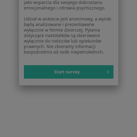
Strona Główna
Chirurg
Siemianowice Śląskie
Zmień miasto
Zmień mi
emocjonalnego i zdrowia psychicznego.
Pzu Zdrowie
Zmień miasto
Udział w ankiecie jest anonimowy, a wyniki
będą analizowane i prezentowane
wyłącznie w formie zbiorczej. Pytania
dotyczące nastolatków są skierowane
wyłącznie do rodziców lub opiekunów
prawnych. Nie zbieramy informacji
bezpośrednio od osób niepełnoletnich.
Serwis
Regulamin
Start survey
Polityka prywatności pacjentów
Polityka prywatności profesjonalistów
Polityka prywatności dla profesjonalistów, których
dane pozyskaliśmy samodzielnie
Polityka cookies
Jak działają wyniki wyszukiwania
Dostępność
O nas
Praca
Rekrutujemy!