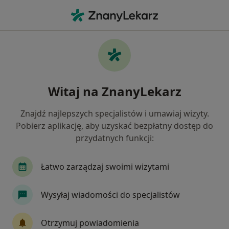
Me
Chirurg • Siemianowice Śląskie, śląskie
Filtry
Ubezpieczenie:
PZU Zdrowie
20 polecanych chirurgów w Siemianowicach
Witaj na ZnanyLekarz
Śląskich z PZU Zdrowie
Jak działają wyniki wyszukiwania
Znajdź najlepszych specjalistów i umawiaj wizyty.
Pobierz aplikację, aby uzyskać bezpłatny dostęp do
przydatnych funkcji:
Łatwo zarządzaj swoimi wizytami
Wysyłaj wiadomości do specjalistów
Centrum Medyczne Medilux24
Otrzymuj powiadomienia
·
Więcej
Chirurgia, Hematologia, Kardiologia