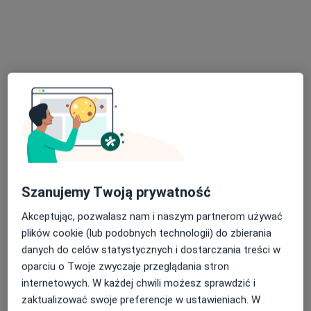
Poproś o wizytę
dr n. med. Wiktor Krawczyk
Szanujemy Twoją prywatność
·
Więcej
Chirurg, Proktolog
Akceptując, pozwalasz nam i naszym partnerom używać
124 opinie
plików cookie (lub podobnych technologii) do zbierania
Małobądzka 143, Będzin
•
Mapa
danych do celów statystycznych i dostarczania treści w
LEXMEDICA Centrum Medyczne
oparciu o Twoje zwyczaje przeglądania stron
Akceptuje PZU Zdrowie
internetowych. W każdej chwili możesz sprawdzić i
zaktualizować swoje preferencje w ustawieniach. W
Konsultacja chirurgiczna
200 zł