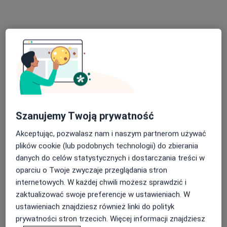
lek. Jakub Przybylski
Chirurg plastyczny, Lekarz wykonujący zabiegi medycyny
Szanujemy Twoją prywatność
·
Więcej
estetycznej
160 opinii
Akceptując, pozwalasz nam i naszym partnerom używać
plików cookie (lub podobnych technologii) do zbierania
Adres 1
Adres 2
Adres 3
Adres 4
danych do celów statystycznych i dostarczania treści w
oparciu o Twoje zwyczaje przeglądania stron
ul. Kamiennogórska 9, Poznań
•
Mapa
internetowych. W każdej chwili możesz sprawdzić i
ETHICA Clinic
zaktualizować swoje preferencje w ustawieniach. W
ustawieniach znajdziesz również linki do polityk
Konsultacja z zakresu chirurgii plastycznej
400 zł
prywatności stron trzecich. Więcej informacji znajdziesz
Specjalista nie oferuje umawiania online pod tym adresem.