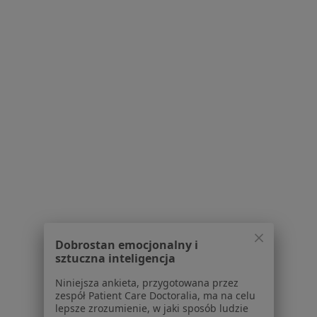
·
Więcej
Chirurgia plastyczna, Chirurgia, Dermatologia
7 opinii
Rataje 166, Poznań
•
Mapa
Brak dostępnych specjalistów z wolnymi terminami w tym centrum medycznym.
Pokaż profil
1
2
3
Powiązane
|
Oferty pracy - Chirurg
wyszukiwania
plastyczny
W pobliżu Poznania
Dobrostan emocjonalny i
Chirurdzy plastyczni w Swarzędzu
sztuczna inteligencja
Chirurdzy plastyczni w Skórzewie
Niniejsza ankieta, przygotowana przez
zespół Patient Care Doctoralia, ma na celu
Chirurdzy plastyczni w Luboniu
lepsze zrozumienie, w jaki sposób ludzie