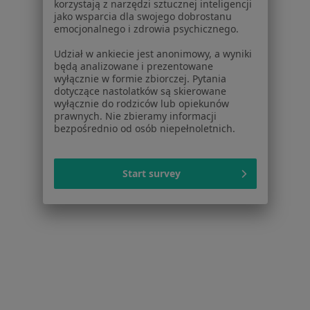
korzystają z narzędzi sztucznej inteligencji
Chirurdzy plastyczni w Rokietnicy
jako wsparcia dla swojego dobrostanu
emocjonalnego i zdrowia psychicznego.
Chirurdzy plastyczni w Kobylnikach
Udział w ankiecie jest anonimowy, a wyniki
Więcej (1)
będą analizowane i prezentowane
Więcej w kategorii: W pobliżu Poznania
wyłącznie w formie zbiorczej. Pytania
dotyczące nastolatków są skierowane
Najczęstsze schorzenia
wyłącznie do rodziców lub opiekunów
prawnych. Nie zbieramy informacji
Blizny Poznań
bezpośrednio od osób niepełnoletnich.
Zmiany skórne Poznań
Start survey
Zmarszczki Poznań
Starzenie się skóry Poznań
Znamiona Poznań
Więcej (15)
Więcej w kategorii: Najczęstsze schorzenia