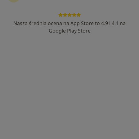
Wyróżniony
dr n. med. Rami Alshekh
Nasza średnia ocena na App Store to 4.9 i 4.1 na
·
Więcej
Chirurg plastyczny
Google Play Store
96 opinii
Zofii Nałkowskiej 59, Poznań
•
Mapa
DR RAMI ALSHEKH
Konsultacja z zakresu chirurgii plastycznej
400 zł
Specjalista nie oferuje umawiania online pod tym adresem.
Poproś o wizytę