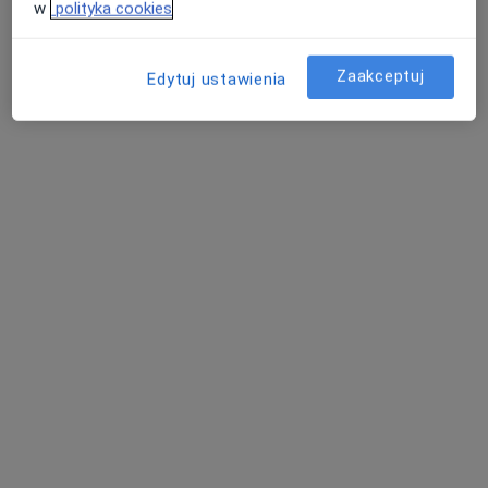
w
polityka cookies
Poproś o wizytę
Zaakceptuj
Edytuj ustawienia
Szymon Rzekiecki
·
Więcej
Chirurg plastyczny
35 opinii
Adres 1
Adres 2
Adres 3
Zwierzyniecka 15/101, Skrzyżowanie ulic. Zwierzyniecka i Gajowa, Poznań
•
Mapa
VITALIFE