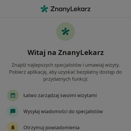
Me
Chirurg Plastyczny • Poznań, wielkopolskie
Filtry
Ubezpieczenie
Mapa
Polecani chirurdzy plastyczni w Poznaniu
Witaj na ZnanyLekarz
Jak działają wyniki wyszukiwania
Znajdź najlepszych specjalistów i umawiaj wizyty.
Pobierz aplikację, aby uzyskać bezpłatny dostęp do
Wybierz swoje ubezpieczenie
przydatnych funkcji:
Łatwo zarządzaj swoimi wizytami
Wysyłaj wiadomości do specjalistów
Otrzymuj powiadomienia