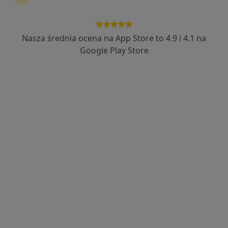
lek. Michał Czeczotka
·
Więcej
Nasza średnia ocena na App Store to 4.9 i 4.1 na
Chirurg naczyniowy, Flebolog
40 opinii
Google Play Store
Jarosława Dąbrowskiego 13, Zduńska Wola
•
Mapa
OPTIMAMED SPÓŁKA Z OGRANICZONĄ ODPOWIEDZIALNOŚCIĄ
Konsultacja chirurga naczyniowego
Brak ceny
Specjalista nie oferuje umawiania online pod tym adresem.
Poproś o wizytę