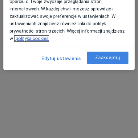
oparciu o Twoje zwyczaje przeglądania stron
internetowych. W każdej chwili możesz sprawdzić i
zaktualizować swoje preferencje w ustawieniach. W
ustawieniach znajdziesz również linki do polityk
dr n. med. Marek Łysakowski
prywatności stron trzecich. Więcej informacji znajdziesz
w
polityka cookies
·
Więcej
Chirurg naczyniowy, Chirurg
230 opinii
Zaakceptuj
Edytuj ustawienia
Adres 1
Adres 2
Obywatelska 100, Łódź
•
Mapa
MelissaMed Poradnia Lekarzy Specjalistów
Konsultacja chirurga naczyniowego
230 zł
Specjalista nie oferuje umawiania online pod tym adresem.
Poproś o wizytę