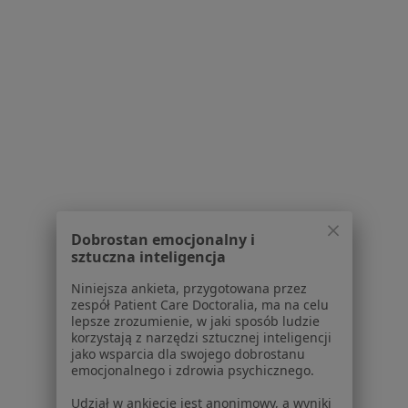
Chirurdzy naczyniowi w Pabianicach
Chirurdzy naczyniowi w Łasku
Chirurdzy naczyniowi w Sieradzu
Więcej (2)
Więcej w kategorii: W pobliżu Zduńskiej Woli
Najczęstsze schorzenia
Blizny Zduńska Wola
Brodawki Zduńska Wola
Dobrostan emocjonalny i
sztuczna inteligencja
Brodawki łojotokowe Zduńska Wola
Niniejsza ankieta, przygotowana przez
Tłuszczaki Zduńska Wola
zespół Patient Care Doctoralia, ma na celu
lepsze zrozumienie, w jaki sposób ludzie
Zakrzepica żylna Zduńska Wola
korzystają z narzędzi sztucznej inteligencji
jako wsparcia dla swojego dobrostanu
Więcej (5)
emocjonalnego i zdrowia psychicznego.
Więcej w kategorii: Najczęstsze schorzenia
Udział w ankiecie jest anonimowy, a wyniki