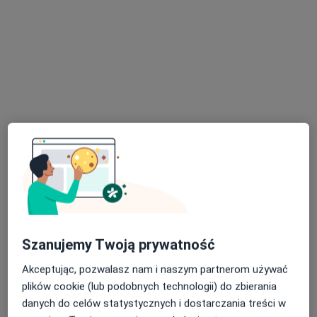
·
Więcej
Chirurg naczyniowy, Chirurg, Flebolog
136 opinii
Batorego 65, Łask
•
Mapa
Centrum Medyczne Gemini
Konsultacja chirurgiczna
Brak ceny
Specjalista nie oferuje umawiania online pod tym adresem.
Poproś o wizytę
Dostępni specjaliści
Specjaliści znajdują się poza Zduńska Wola, łódzkie,
Szanujemy Twoją prywatność
w obszarach bliskich Twojemu wyszukiwaniu.
Akceptując, pozwalasz nam i naszym partnerom używać
plików cookie (lub podobnych technologii) do zbierania
danych do celów statystycznych i dostarczania treści w