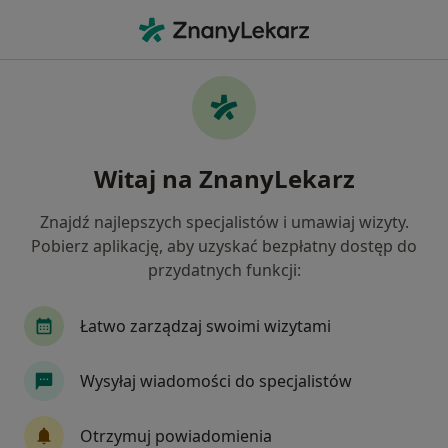
Me
Chirurg Naczyniowy • Zduńska Wola, łódzkie
Filtry
Ubezpieczenie
Mapa
Polecani chirurdzy naczyniowi w Zduńskiej
Witaj na ZnanyLekarz
Woli
Jak działają wyniki wyszukiwania
Znajdź najlepszych specjalistów i umawiaj wizyty.
Pobierz aplikację, aby uzyskać bezpłatny dostęp do
przydatnych funkcji:
Wybierz swoje ubezpieczenie
Łatwo zarządzaj swoimi wizytami
Wysyłaj wiadomości do specjalistów
Otrzymuj powiadomienia