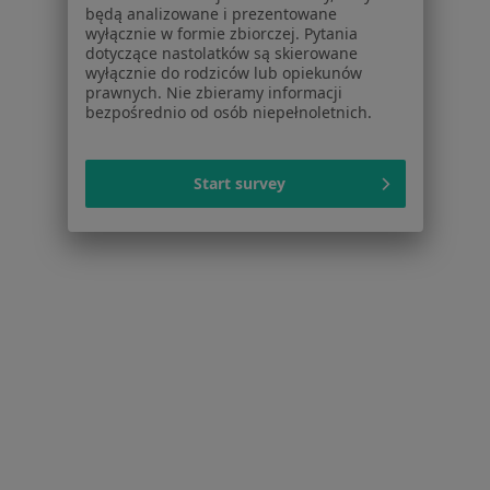
będą analizowane i prezentowane
wyłącznie w formie zbiorczej. Pytania
Strona Główna
Chirurg Naczyniowy
Zduńska Wola
Zmień miasto
dotyczące nastolatków są skierowane
wyłącznie do rodziców lub opiekunów
prawnych. Nie zbieramy informacji
bezpośrednio od osób niepełnoletnich.
Start survey
Serwis
Regulamin
Polityka prywatności pacjentów
Polityka prywatności profesjonalistów
Polityka prywatności dla profesjonalistów, których
dane pozyskaliśmy samodzielnie
Polityka cookies
Jak działają wyniki wyszukiwania
Dostępność
O nas
Praca
Rekrutujemy!